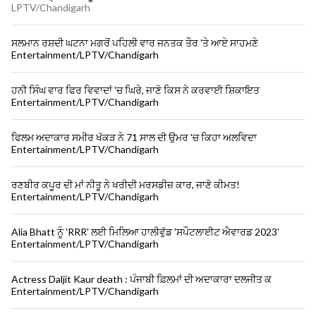
LPTV/Chandigarh
ਸਲਮਾਨ ਰਸ਼ਦੀ ਘਟਨਾ ਮਗਰੋਂ ਪਹਿਲੀ ਵਾਰ ਜਨਤਕ ਤੌਰ 'ਤੇ ਆਏ ਸਾਹਮਣੇ
Entertainment/LPTV/Chandigarh
ਹਨੀ ਸਿੰਘ ਵਾਰ ਫਿਰ ਵਿਵਾਦਾਂ 'ਚ ਘਿਰੇ, ਜਾਣੋ ਕਿਸ ਨੇ ਕਰਵਾਈ ਸ਼ਿਕਾਇਤ
Entertainment/LPTV/Chandigarh
ਫਿਲਮ ਅਦਾਕਾਰ ਸਮੀਰ ਖੱਕੜ ਨੇ 71 ਸਾਲ ਦੀ ਉਮਰ 'ਚ ਕਿਹਾ ਅਲਵਿਦਾ
Entertainment/LPTV/Chandigarh
ਰਣਬੀਰ ਕਪੂਰ ਦੀ ਮਾਂ ਨੀਤੂ ਨੇ ਖਰੀਦੀ ਮਰਸਡੀਜ਼ ਕਾਰ, ਜਾਣੋ ਕੀਮਤ!
Entertainment/LPTV/Chandigarh
Alia Bhatt ਨੂੰ 'RRR' ਲਈ ਮਿਲਿਆ ਹਾਲੀਵੁੱਡ 'ਸਪੌਟਲਾਈਟ ਐਵਾਰਡ 2023'
Entertainment/LPTV/Chandigarh
Actress Daljit Kaur death : ਪੰਜਾਬੀ ਫ਼ਿਲਮਾਂ ਦੀ ਅਦਾਕਾਰਾ ਦਲਜੀਤ ਕ
Entertainment/LPTV/Chandigarh