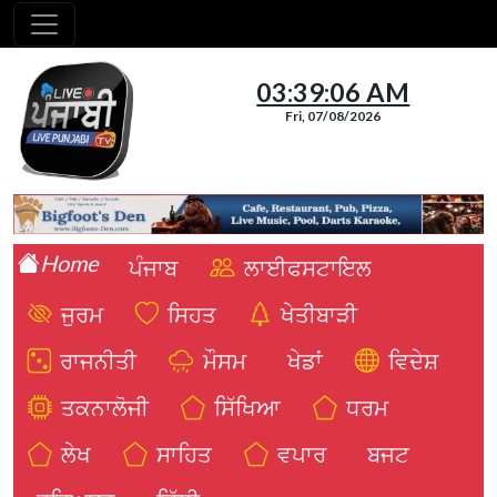
03:39:07 AM
Fri, 07/08/2026
Home
ਪੰਜਾਬ
ਲਾਈਫਸਟਾਇਲ
ਜੁਰਮ
ਸਿਹਤ
ਖੇਤੀਬਾੜੀ
ਰਾਜਨੀਤੀ
ਮੌਸਮ
ਖੇਡਾਂ
ਵਿਦੇਸ਼
ਤਕਨਾਲੋਜੀ
ਸਿੱਖਿਆ
ਧਰਮ
ਲੇਖ
ਸਾਹਿਤ
ਵਪਾਰ
ਬਜਟ