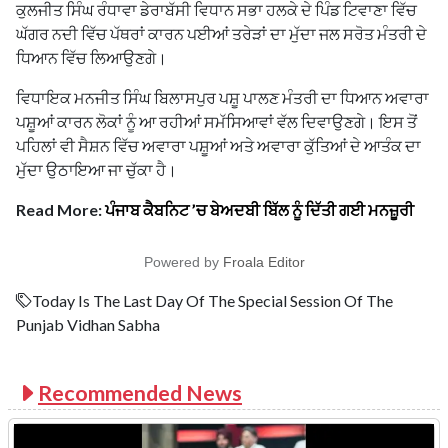
ਕੁਲਜੀਤ ਸਿੰਘ ਰੰਧਾਵਾ ਡੇਰਾਬੱਸੀ ਵਿਧਾਨ ਸਭਾ ਹਲਕੇ ਦੇ ਪਿੰਡ ਟਿਵਾਣਾ ਵਿੱਚ
ਘੱਗਰ ਨਦੀ ਵਿੱਚ ਪੱਥਰਾਂ ਕਾਰਨ ਪਈਆਂ ਤਰੇੜਾਂ ਦਾ ਮੁੱਦਾ ਜਲ ਸਰੋਤ ਮੰਤਰੀ ਦੇ
ਧਿਆਨ ਵਿੱਚ ਲਿਆਉਣਗੇ।
ਵਿਧਾਇਕ ਮਨਜੀਤ ਸਿੰਘ ਬਿਲਾਸਪੁਰ ਪਸ਼ੂ ਪਾਲਣ ਮੰਤਰੀ ਦਾ ਧਿਆਨ ਅਵਾਰਾ
ਪਸ਼ੂਆਂ ਕਾਰਨ ਲੋਕਾਂ ਨੂੰ ਆ ਰਹੀਆਂ ਸਮੱਸਿਆਵਾਂ ਵੱਲ ਦਿਵਾਉਣਗੇ। ਇਸ ਤੋਂ
ਪਹਿਲਾਂ ਵੀ ਸੈਸ਼ਨ ਵਿੱਚ ਅਵਾਰਾ ਪਸ਼ੂਆਂ ਅਤੇ ਅਵਾਰਾ ਕੁੱਤਿਆਂ ਦੇ ਆਤੰਕ ਦਾ
ਮੁੱਦਾ ਉਠਾਇਆ ਜਾ ਚੁੱਕਾ ਹੈ।
Read More:
ਪੰਜਾਬ ਕੈਬਨਿਟ ’ਚ ਬੇਅਦਬੀ ਬਿੱਲ ਨੂੰ ਦਿੱਤੀ ਗਈ ਮਨਜ਼ੂਰੀ
Powered by
Froala Editor
Today Is The Last Day Of The Special Session Of The
Punjab Vidhan Sabha
Recommended News