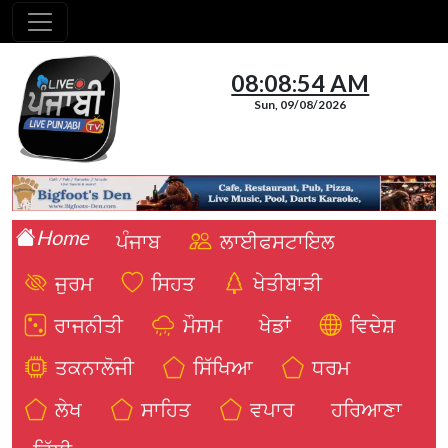
08:08:55 AM
Sun, 09/08/2026
Home
ਪੰਜਾਬ
ਲਾਈਫਸਟਾਇਲ
ਜੁਰਮ
ਸਿਹਤ
ਖੇਤੀਬਾੜੀ
ਰਾਜਨੀਤੀ
ਮੌਸਮ
ਖੇਡਾਂ
ਵਿਦੇਸ਼
ਤਕਨਾਲੋਜੀ
ਸਿੱਖਿਆ
ਧਰਮ
ਲੇਖ
ਸਾਹਿਤ
ਵਪਾਰ
ਹਰਿਆਣਾ