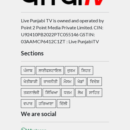
Live Punjabi TV is owned and operated by
Point 2 Point Media Private Limited. CIN:
U92410PB2022PTC055146 GSTIN:
03AAMCP6412C1ZT : Live PunjabiTV
Sections
ਪੰਜਾਬ
ਲਾਈਫਸਟਾਇਲ
ਜੁਰਮ
ਸਿਹਤ
ਖੇਤੀਬਾੜੀ
ਰਾਜਨੀਤੀ
ਮੌਸਮ
ਖੇਡਾਂ
ਵਿਦੇਸ਼
ਤਕਨਾਲੋਜੀ
ਸਿੱਖਿਆ
ਧਰਮ
ਲੇਖ
ਸਾਹਿਤ
ਵਪਾਰ
ਹਰਿਆਣਾ
ਦਿੱਲੀ
We are social