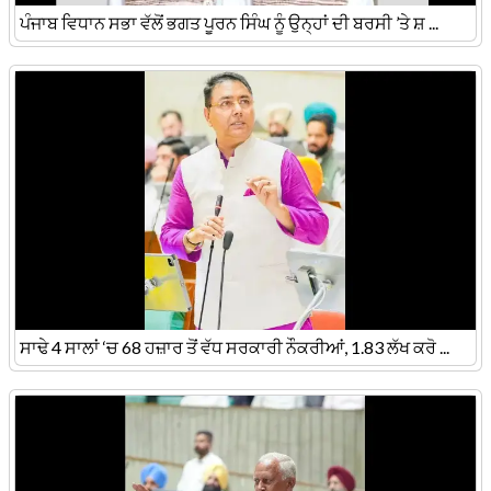
ਪੰਜਾਬ ਵਿਧਾਨ ਸਭਾ ਵੱਲੋਂ ਭਗਤ ਪੂਰਨ ਸਿੰਘ ਨੂੰ ਉਨ੍ਹਾਂ ਦੀ ਬਰਸੀ ’ਤੇ ਸ਼ ...
ਸਾਢੇ 4 ਸਾਲਾਂ ‘ਚ 68 ਹਜ਼ਾਰ ਤੋਂ ਵੱਧ ਸਰਕਾਰੀ ਨੌਕਰੀਆਂ, 1.83 ਲੱਖ ਕਰੋ ...