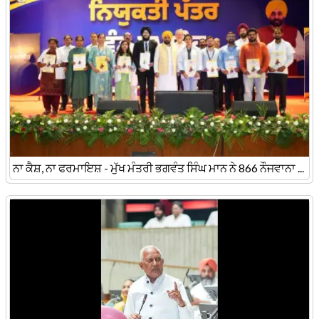
ਨਾ ਕੈਸ਼, ਨਾ ਫਰਮਾਇਸ਼ - ਮੁੱਖ ਮੰਤਰੀ ਭਗਵੰਤ ਸਿੰਘ ਮਾਨ ਨੇ 866 ਨੌਜਵਾਨਾ ...