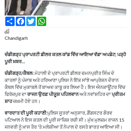
S
F
T
W
h
a
w
h
a
c
i
a
r
e
t
t
e
b
t
s
Chandigarh
o
e
A
o
r
p
k
p
ਚੰਡੀਗੜ੍ਹ ਪ੍ਰਾਪਰਟੀ ਡੀਲਰ ਕਤਲ ਕਾਂਡ ਵਿੱਚ ਆਇਆ ਵੱਡਾ ਅਪਡੇਟ; ਪੜ੍ਹੋ
ਪੂਰੀ ਖ਼ਬਰ...
ਚੰਡੀਗੜ੍ਹ/ਕੈਥਲ:
ਮੋਹਾਲੀ ਦੇ ਪ੍ਰਾਪਰਟੀ ਡੀਲਰ ਚਮਨਪ੍ਰੀਤ ਸਿੰਘ ਦੇ
ਕਾਤਲਾਂ ਨੂੰ ਪੰਜਾਬ ਅਤੇ ਹਰਿਆਣਾ ਪੁਲਿਸ ਨੇ ਇੱਕ ਸਾਂਝੇ ਆਪ੍ਰੇਸ਼ਨ ਦੌਰਾਨ
ਕੈਥਲ ਵਿੱਚ ਮੁਕਾਬਲੇ ਤੋਂ ਬਾਅਦ ਕਾਬੂ ਕਰ ਲਿਆ ਹੈ। ਇਸ ਐਨਕਾਊਂਟਰ ਵਿੱਚ
ਫਿਰੋਜ਼ਪੁਰ ਦਾ
ਰਾਜਨ ਉਰਫ਼ ਪੀਯੂਸ਼ ਪਹਿਲਵਾਨ
ਅਤੇ ਨਵਾਂਸ਼ਹਿਰ ਦਾ
ਪ੍ਰੀਤਮ
ਸ਼ਾਹ
ਜ਼ਖ਼ਮੀ ਹੋਏ ਹਨ।
ਵਾਰਦਾਤ ਦੀ ਪੂਰੀ ਕਹਾਣੀ:
ਪੁਲਿਸ ਸੂਤਰਾਂ ਅਨੁਸਾਰ, ਗੈਂਗਸਟਰ ਗੌਰਵ
ਪਟਿਆਲ ਨੇ ਇਸ ਕਤਲ ਦੀ ਪੂਰੀ ਸਾਜ਼ਿਸ਼ ਰਚੀ ਸੀ। ਮੁੱਖ ਮੁਲਜ਼ਮ ਰਾਜਨ 15
ਜਨਵਰੀ ਨੂੰ ਖ਼ਾਸ ਤੌਰ 'ਤੇ ਮਲੇਸ਼ੀਆ ਤੋਂ ਨੇਪਾਲ ਦੇ ਰਸਤੇ ਭਾਰਤ ਆਇਆ ਸੀ।