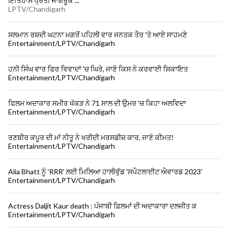
ਇਤਿਹਾਸ ਪ੍ਰਤੀ ਜਾਗਰੂਕ ...
LPTV/Chandigarh
ਸਲਮਾਨ ਰਸ਼ਦੀ ਘਟਨਾ ਮਗਰੋਂ ਪਹਿਲੀ ਵਾਰ ਜਨਤਕ ਤੌਰ 'ਤੇ ਆਏ ਸਾਹਮਣੇ
Entertainment/LPTV/Chandigarh
ਹਨੀ ਸਿੰਘ ਵਾਰ ਫਿਰ ਵਿਵਾਦਾਂ 'ਚ ਘਿਰੇ, ਜਾਣੋ ਕਿਸ ਨੇ ਕਰਵਾਈ ਸ਼ਿਕਾਇਤ
Entertainment/LPTV/Chandigarh
ਫਿਲਮ ਅਦਾਕਾਰ ਸਮੀਰ ਖੱਕੜ ਨੇ 71 ਸਾਲ ਦੀ ਉਮਰ 'ਚ ਕਿਹਾ ਅਲਵਿਦਾ
Entertainment/LPTV/Chandigarh
ਰਣਬੀਰ ਕਪੂਰ ਦੀ ਮਾਂ ਨੀਤੂ ਨੇ ਖਰੀਦੀ ਮਰਸਡੀਜ਼ ਕਾਰ, ਜਾਣੋ ਕੀਮਤ!
Entertainment/LPTV/Chandigarh
Alia Bhatt ਨੂੰ 'RRR' ਲਈ ਮਿਲਿਆ ਹਾਲੀਵੁੱਡ 'ਸਪੌਟਲਾਈਟ ਐਵਾਰਡ 2023'
Entertainment/LPTV/Chandigarh
Actress Daljit Kaur death : ਪੰਜਾਬੀ ਫ਼ਿਲਮਾਂ ਦੀ ਅਦਾਕਾਰਾ ਦਲਜੀਤ ਕ
Entertainment/LPTV/Chandigarh