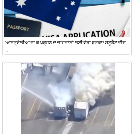
ਆਸਟ੍ਰੇਲੀਆ ਜਾ ਕੇ ਪੜ੍ਹਨ ਦੇ ਚਾਹਵਾਨਾਂ ਲਈ ਵੱਡਾ ਝਟਕਾ! ਸਟੂਡੈਂਟ ਵੀਜ਼
...