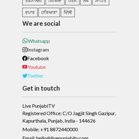
ਤਕਨਾਲੋਜੀ
ਸਿੱਖਿਆ
ਧਰਮ
ਲੇਖ
ਸਾਹਿਤ
ਵਪਾਰ
ਹਰਿਆਣਾ
ਦਿੱਲੀ
We are social
Whatsapp
Instagram
Facebook
Youtube
Twitter
Get in toutch
Live PunjabiTV
Registered Office: C/O Jagjit Singh Gazipur,
Kapurthala, Punjab, India - 144626
Mobile: +91 8872440000
Email: hello@livepunjabitv.com