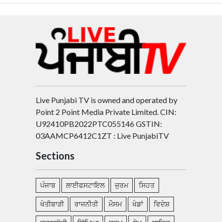
Live Punjabi TV is owned and operated by
Point 2 Point Media Private Limited. CIN:
U92410PB2022PTC055146 GSTIN:
03AAMCP6412C1ZT : Live PunjabiTV
Sections
ਪੰਜਾਬ
ਲਾਈਫਸਟਾਇਲ
ਜੁਰਮ
ਸਿਹਤ
ਖੇਤੀਬਾੜੀ
ਰਾਜਨੀਤੀ
ਮੌਸਮ
ਖੇਡਾਂ
ਵਿਦੇਸ਼