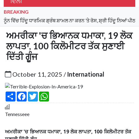
ਦਿੱਲੀ
BREAKING
ਚ ਹਿੰਦੂ ਧਾਰਮਿਕ ਗ੍ਰੰਥ ਸ਼ਾਮਲ ਨਾ ਕਰਨ ’ਤੇ ਰੋਸ, ਸ਼੍ਰੀ ਹਿੰਦੂ ਨਿਆਂ ਪੀਠ ਨੇ ਕੀਤੀ 
ਅਮਰੀਕਾ 'ਚ ਭਿਆਨਕ ਧਮਾਕਾ, 19 ਲੋਕ
ਲਾਪਤਾ, 100 ਕਿਲੋਮੀਟਰ ਤੱਕ ਸੁਣਾਈ
ਦਿੱਤੀ ਗੂੰਜ
October 11, 2025 /
International
S
F
T
W
h
a
w
h
a
c
i
a
r
e
t
t
e
b
t
s
Tennesseee
o
e
A
o
r
p
k
p
ਅਮਰੀਕਾ 'ਚ ਭਿਆਨਕ ਧਮਾਕਾ, 19 ਲੋਕ ਲਾਪਤਾ, 100 ਕਿਲੋਮੀਟਰ ਤੱਕ
ਸੁਣਾਈ ਦਿੱਤੀ ਗੂੰਜ