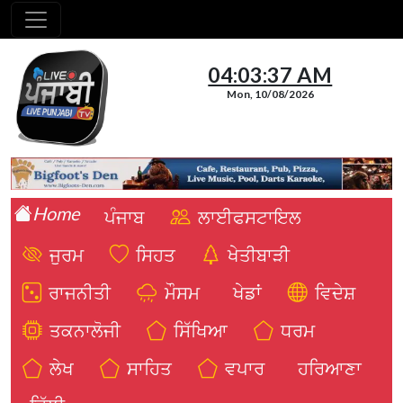
04:03:37 AM
Mon, 10/08/2026
Home
ਪੰਜਾਬ
ਲਾਈਫਸਟਾਇਲ
ਜੁਰਮ
ਸਿਹਤ
ਖੇਤੀਬਾੜੀ
ਰਾਜਨੀਤੀ
ਮੌਸਮ
ਖੇਡਾਂ
ਵਿਦੇਸ਼
ਤਕਨਾਲੋਜੀ
ਸਿੱਖਿਆ
ਧਰਮ
ਲੇਖ
ਸਾਹਿਤ
ਵਪਾਰ
ਹਰਿਆਣਾ