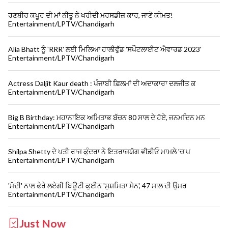
ਰਣਬੀਰ ਕਪੂਰ ਦੀ ਮਾਂ ਨੀਤੂ ਨੇ ਖਰੀਦੀ ਮਰਸਡੀਜ਼ ਕਾਰ, ਜਾਣੋ ਕੀਮਤ!
Entertainment/LPTV/Chandigarh
Alia Bhatt ਨੂੰ 'RRR' ਲਈ ਮਿਲਿਆ ਹਾਲੀਵੁੱਡ 'ਸਪੌਟਲਾਈਟ ਐਵਾਰਡ 2023'
Entertainment/LPTV/Chandigarh
Actress Daljit Kaur death : ਪੰਜਾਬੀ ਫ਼ਿਲਮਾਂ ਦੀ ਅਦਾਕਾਰਾ ਦਲਜੀਤ ਕ
Entertainment/LPTV/Chandigarh
Big B Birthday: ਮਹਾਨਾਇਕ ਅਮਿਤਾਭ ਬੱਚਨ 80 ਸਾਲ ਦੇ ਹੋਏ, ਜਨਮਦਿਨ ਮਨ
Entertainment/LPTV/Chandigarh
Shilpa Shetty ਦੇ ਪਤੀ ਰਾਜ ਕੁੰਦਰਾ ਨੇ ਇਤਰਾਜ਼ਯੋਗ ਵੀਡੀਓ ਮਾਮਲੇ 'ਚ ਪ
Entertainment/LPTV/Chandigarh
'ਮੋਦੀ' ਨਾਲ ਫੇਰੇ ਲਏਗੀ ਬਿਊਟੀ ਕੁਈਨ 'ਸੁਸ਼ਮਿਤਾ ਸੇਨ', 47 ਸਾਲ ਦੀ ਉਮਰ
Entertainment/LPTV/Chandigarh
Just Now