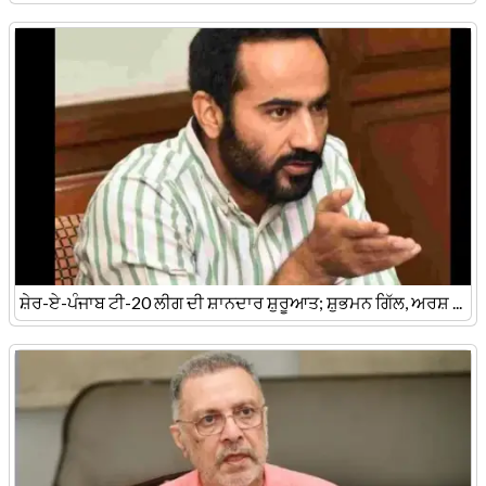
ਸ਼ੇਰ-ਏ-ਪੰਜਾਬ ਟੀ-20 ਲੀਗ ਦੀ ਸ਼ਾਨਦਾਰ ਸ਼ੁਰੂਆਤ; ਸ਼ੁਭਮਨ ਗਿੱਲ, ਅਰਸ਼ ...