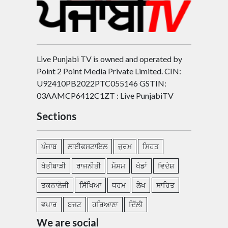
Live Punjabi TV is owned and operated by
Point 2 Point Media Private Limited. CIN:
U92410PB2022PTC055146 GSTIN:
03AAMCP6412C1ZT : Live PunjabiTV
Sections
ਪੰਜਾਬ
ਲਾਈਫਸਟਾਇਲ
ਜੁਰਮ
ਸਿਹਤ
ਖੇਤੀਬਾੜੀ
ਰਾਜਨੀਤੀ
ਮੌਸਮ
ਖੇਡਾਂ
ਵਿਦੇਸ਼
ਤਕਨਾਲੋਜੀ
ਸਿੱਖਿਆ
ਧਰਮ
ਲੇਖ
ਸਾਹਿਤ
ਵਪਾਰ
ਬਜਟ
ਹਰਿਆਣਾ
ਦਿੱਲੀ
We are social