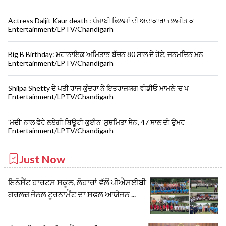
Actress Daljit Kaur death : ਪੰਜਾਬੀ ਫ਼ਿਲਮਾਂ ਦੀ ਅਦਾਕਾਰਾ ਦਲਜੀਤ ਕ
Entertainment/LPTV/Chandigarh
Big B Birthday: ਮਹਾਨਾਇਕ ਅਮਿਤਾਭ ਬੱਚਨ 80 ਸਾਲ ਦੇ ਹੋਏ, ਜਨਮਦਿਨ ਮਨ
Entertainment/LPTV/Chandigarh
Shilpa Shetty ਦੇ ਪਤੀ ਰਾਜ ਕੁੰਦਰਾ ਨੇ ਇਤਰਾਜ਼ਯੋਗ ਵੀਡੀਓ ਮਾਮਲੇ 'ਚ ਪ
Entertainment/LPTV/Chandigarh
'ਮੋਦੀ' ਨਾਲ ਫੇਰੇ ਲਏਗੀ ਬਿਊਟੀ ਕੁਈਨ 'ਸੁਸ਼ਮਿਤਾ ਸੇਨ', 47 ਸਾਲ ਦੀ ਉਮਰ
Entertainment/LPTV/Chandigarh
Just Now
ਇਨੋਸੈਂਟ ਹਾਰਟਸ ਸਕੂਲ, ਲੋਹਾਰਾਂ ਵੱਲੋਂ ਪੀਐਸਈਬੀ
ਗਰਲਜ਼ ਜੋਨਲ ਟੂਰਨਾਮੈਂਟ ਦਾ ਸਫਲ ਆਯੋਜਨ ...