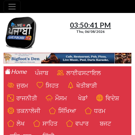
03:50:42 PM
Thu, 06/08/2026
Home
ਪੰਜਾਬ
ਲਾਈਫਸਟਾਇਲ
ਜੁਰਮ
ਸਿਹਤ
ਖੇਤੀਬਾੜੀ
ਰਾਜਨੀਤੀ
ਮੌਸਮ
ਖੇਡਾਂ
ਵਿਦੇਸ਼
ਤਕਨਾਲੋਜੀ
ਸਿੱਖਿਆ
ਧਰਮ
ਲੇਖ
ਸਾਹਿਤ
ਵਪਾਰ
ਬਜਟ