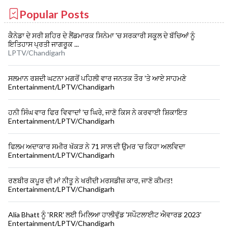
Popular Posts
ਕੈਨੇਡਾ ਦੇ ਸਰੀ ਸ਼ਹਿਰ ਦੇ ਲੈਂਡਮਾਰਕ ਸਿਨੇਮਾ 'ਚ ਸਰਕਾਰੀ ਸਕੂਲ ਦੇ ਬੱਚਿਆਂ ਨੂੰ
ਇਤਿਹਾਸ ਪ੍ਰਤੀ ਜਾਗਰੂਕ ...
LPTV/Chandigarh
ਸਲਮਾਨ ਰਸ਼ਦੀ ਘਟਨਾ ਮਗਰੋਂ ਪਹਿਲੀ ਵਾਰ ਜਨਤਕ ਤੌਰ 'ਤੇ ਆਏ ਸਾਹਮਣੇ
Entertainment/LPTV/Chandigarh
ਹਨੀ ਸਿੰਘ ਵਾਰ ਫਿਰ ਵਿਵਾਦਾਂ 'ਚ ਘਿਰੇ, ਜਾਣੋ ਕਿਸ ਨੇ ਕਰਵਾਈ ਸ਼ਿਕਾਇਤ
Entertainment/LPTV/Chandigarh
ਫਿਲਮ ਅਦਾਕਾਰ ਸਮੀਰ ਖੱਕੜ ਨੇ 71 ਸਾਲ ਦੀ ਉਮਰ 'ਚ ਕਿਹਾ ਅਲਵਿਦਾ
Entertainment/LPTV/Chandigarh
ਰਣਬੀਰ ਕਪੂਰ ਦੀ ਮਾਂ ਨੀਤੂ ਨੇ ਖਰੀਦੀ ਮਰਸਡੀਜ਼ ਕਾਰ, ਜਾਣੋ ਕੀਮਤ!
Entertainment/LPTV/Chandigarh
Alia Bhatt ਨੂੰ 'RRR' ਲਈ ਮਿਲਿਆ ਹਾਲੀਵੁੱਡ 'ਸਪੌਟਲਾਈਟ ਐਵਾਰਡ 2023'
Entertainment/LPTV/Chandigarh