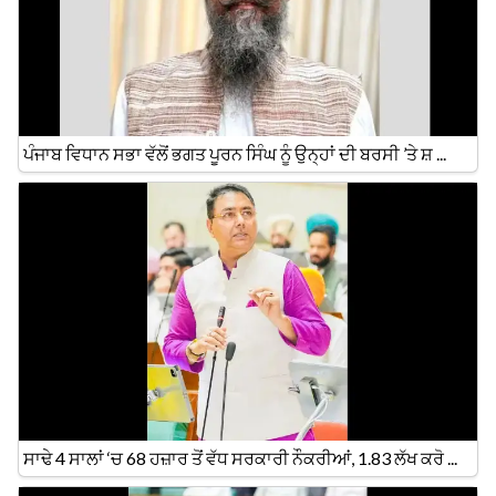
ਪੰਜਾਬ ਵਿਧਾਨ ਸਭਾ ਵੱਲੋਂ ਭਗਤ ਪੂਰਨ ਸਿੰਘ ਨੂੰ ਉਨ੍ਹਾਂ ਦੀ ਬਰਸੀ ’ਤੇ ਸ਼ ...
ਸਾਢੇ 4 ਸਾਲਾਂ ‘ਚ 68 ਹਜ਼ਾਰ ਤੋਂ ਵੱਧ ਸਰਕਾਰੀ ਨੌਕਰੀਆਂ, 1.83 ਲੱਖ ਕਰੋ ...