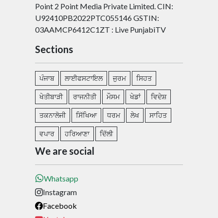
Point 2 Point Media Private Limited. CIN:
U92410PB2022PTC055146 GSTIN:
03AAMCP6412C1ZT : Live PunjabiTV
Sections
ਪੰਜਾਬ
ਲਾਈਫਸਟਾਇਲ
ਜੁਰਮ
ਸਿਹਤ
ਖੇਤੀਬਾੜੀ
ਰਾਜਨੀਤੀ
ਮੌਸਮ
ਖੇਡਾਂ
ਵਿਦੇਸ਼
ਤਕਨਾਲੋਜੀ
ਸਿੱਖਿਆ
ਧਰਮ
ਲੇਖ
ਸਾਹਿਤ
ਵਪਾਰ
ਹਰਿਆਣਾ
ਦਿੱਲੀ
We are social
Whatsapp
Instagram
Facebook