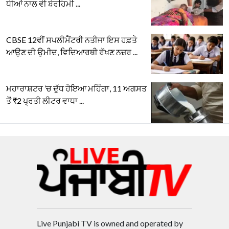
ਧੀਆਂ ਨਾਲ ਵੀ ਬੇਰਹਿਮੀ ...
CBSE 12ਵੀਂ ਸਪਲੀਮੈਂਟਰੀ ਨਤੀਜਾ ਇਸ ਹਫ਼ਤੇ
ਆਉਣ ਦੀ ਉਮੀਦ, ਵਿਦਿਆਰਥੀ ਰੱਖਣ ਨਜ਼ਰ ...
ਮਹਾਰਾਸ਼ਟਰ ’ਚ ਦੁੱਧ ਹੋਇਆ ਮਹਿੰਗਾ, 11 ਅਗਸਤ
ਤੋਂ ₹2 ਪ੍ਰਤੀ ਲੀਟਰ ਵਾਧਾ ...
Live Punjabi TV is owned and operated by