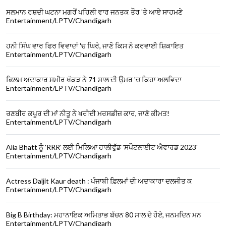
ਸਲਮਾਨ ਰਸ਼ਦੀ ਘਟਨਾ ਮਗਰੋਂ ਪਹਿਲੀ ਵਾਰ ਜਨਤਕ ਤੌਰ 'ਤੇ ਆਏ ਸਾਹਮਣੇ
Entertainment/LPTV/Chandigarh
ਹਨੀ ਸਿੰਘ ਵਾਰ ਫਿਰ ਵਿਵਾਦਾਂ 'ਚ ਘਿਰੇ, ਜਾਣੋ ਕਿਸ ਨੇ ਕਰਵਾਈ ਸ਼ਿਕਾਇਤ
Entertainment/LPTV/Chandigarh
ਫਿਲਮ ਅਦਾਕਾਰ ਸਮੀਰ ਖੱਕੜ ਨੇ 71 ਸਾਲ ਦੀ ਉਮਰ 'ਚ ਕਿਹਾ ਅਲਵਿਦਾ
Entertainment/LPTV/Chandigarh
ਰਣਬੀਰ ਕਪੂਰ ਦੀ ਮਾਂ ਨੀਤੂ ਨੇ ਖਰੀਦੀ ਮਰਸਡੀਜ਼ ਕਾਰ, ਜਾਣੋ ਕੀਮਤ!
Entertainment/LPTV/Chandigarh
Alia Bhatt ਨੂੰ 'RRR' ਲਈ ਮਿਲਿਆ ਹਾਲੀਵੁੱਡ 'ਸਪੌਟਲਾਈਟ ਐਵਾਰਡ 2023'
Entertainment/LPTV/Chandigarh
Actress Daljit Kaur death : ਪੰਜਾਬੀ ਫ਼ਿਲਮਾਂ ਦੀ ਅਦਾਕਾਰਾ ਦਲਜੀਤ ਕ
Entertainment/LPTV/Chandigarh
Big B Birthday: ਮਹਾਨਾਇਕ ਅਮਿਤਾਭ ਬੱਚਨ 80 ਸਾਲ ਦੇ ਹੋਏ, ਜਨਮਦਿਨ ਮਨ
Entertainment/LPTV/Chandigarh