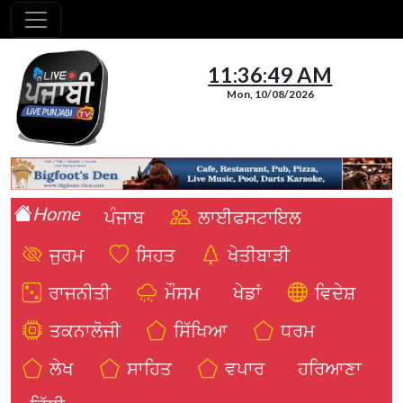
11:36:51 AM
Mon, 10/08/2026
Home
ਪੰਜਾਬ
ਲਾਈਫਸਟਾਇਲ
ਜੁਰਮ
ਸਿਹਤ
ਖੇਤੀਬਾੜੀ
ਰਾਜਨੀਤੀ
ਮੌਸਮ
ਖੇਡਾਂ
ਵਿਦੇਸ਼
ਤਕਨਾਲੋਜੀ
ਸਿੱਖਿਆ
ਧਰਮ
ਲੇਖ
ਸਾਹਿਤ
ਵਪਾਰ
ਹਰਿਆਣਾ