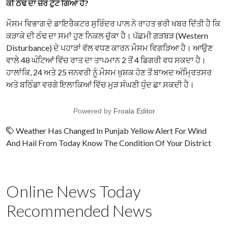
ਕੀ ਠੰਢ ਦਾ ਜ਼ੋਰ ਟੁੱਟ ਗਿਆ ਹੈ?
ਮੌਸਮ ਵਿਭਾਗ ਦੇ ਡਾਇਰੈਕਟਰ ਸੁਰਿੰਦਰ ਪਾਲ ਨੇ ਰਾਹਤ ਭਰੀ ਖਬਰ ਦਿੱਤੀ ਹੈ ਕਿ
ਕੜਾਕੇ ਦੀ ਠੰਢ ਦਾ ਸਮਾਂ ਹੁਣ ਨਿਕਲ ਚੁੱਕਾ ਹੈ। ਪੱਛਮੀ ਗੜਬੜ (Western
Disturbance) ਦੇ ਪਹਾੜਾਂ ਵੱਲ ਵਧਣ ਕਾਰਨ ਮੌਸਮ ਵਿਗੜਿਆ ਹੈ। ਆਉਣ
ਵਾਲੇ 48 ਘੰਟਿਆਂ ਵਿੱਚ ਰਾਤ ਦਾ ਤਾਪਮਾਨ 2 ਤੋਂ 4 ਡਿਗਰੀ ਵਧ ਸਕਦਾ ਹੈ।
ਹਾਲਾਂਕਿ, 24 ਅਤੇ 25 ਜਨਵਰੀ ਨੂੰ ਮੌਸਮ ਖੁਸ਼ਕ ਹੋਣ ਤੋਂ ਬਾਅਦ ਅੰਮ੍ਰਿਤਸਰ
ਅਤੇ ਬਠਿੰਡਾ ਵਰਗੇ ਇਲਾਕਿਆਂ ਵਿੱਚ ਮੁੜ ਸੰਘਣੀ ਧੁੰਦ ਛਾ ਸਕਦੀ ਹੈ।
Powered by
Froala Editor
Weather Has Changed In Punjab Yellow Alert For Wind
And Hail From Today Know The Condition Of Your District
Online News Today
Recommended News