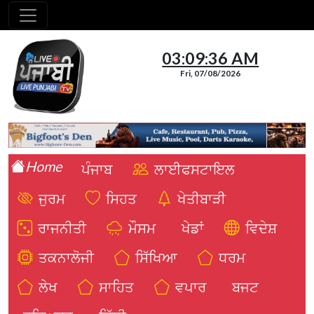
03:09:38 AM
Fri, 07/08/2026
Home
ਪੰਜਾਬ
ਲਾਈਫਸਟਾਇਲ
ਜੁਰਮ
ਸਿਹਤ
ਖੇਤੀਬਾੜੀ
ਰਾਜਨੀਤੀ
ਮੌਸਮ
ਖੇਡਾਂ
ਵਿਦੇਸ਼
ਤਕਨਾਲੋਜੀ
ਸਿੱਖਿਆ
ਧਰਮ
ਲੇਖ
ਸਾਹਿਤ
ਵਪਾਰ
ਬਜਟ