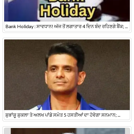
Bank Holiday : ਸਾਵਧਾਨ! ਅੱਜ ਤੋਂ ਲਗਾਤਾਰ 4 ਦਿਨ ਬੰਦ ਰਹਿਣਗੇ ਬੈਂਕ; ...
ਸ਼ੁਭਾਂਸ਼ੂ ਸ਼ੁਕਲਾ ਤੇ ਅਲਖ ਪਾਂਡੇ ਸਮੇਤ 5 ਹਸਤੀਆਂ ਦਾ ਹੋਵੇਗਾ ਸਨਮਾਨ; ...