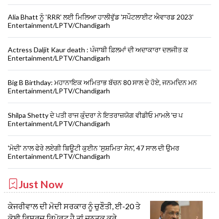
Alia Bhatt ਨੂੰ 'RRR' ਲਈ ਮਿਲਿਆ ਹਾਲੀਵੁੱਡ 'ਸਪੌਟਲਾਈਟ ਐਵਾਰਡ 2023'
Entertainment/LPTV/Chandigarh
Actress Daljit Kaur death : ਪੰਜਾਬੀ ਫ਼ਿਲਮਾਂ ਦੀ ਅਦਾਕਾਰਾ ਦਲਜੀਤ ਕ
Entertainment/LPTV/Chandigarh
Big B Birthday: ਮਹਾਨਾਇਕ ਅਮਿਤਾਭ ਬੱਚਨ 80 ਸਾਲ ਦੇ ਹੋਏ, ਜਨਮਦਿਨ ਮਨ
Entertainment/LPTV/Chandigarh
Shilpa Shetty ਦੇ ਪਤੀ ਰਾਜ ਕੁੰਦਰਾ ਨੇ ਇਤਰਾਜ਼ਯੋਗ ਵੀਡੀਓ ਮਾਮਲੇ 'ਚ ਪ
Entertainment/LPTV/Chandigarh
'ਮੋਦੀ' ਨਾਲ ਫੇਰੇ ਲਏਗੀ ਬਿਊਟੀ ਕੁਈਨ 'ਸੁਸ਼ਮਿਤਾ ਸੇਨ', 47 ਸਾਲ ਦੀ ਉਮਰ
Entertainment/LPTV/Chandigarh
Just Now
ਕੇਜਰੀਵਾਲ ਦੀ ਮੋਦੀ ਸਰਕਾਰ ਨੂੰ ਚੁਣੌਤੀ, ਈ-20 ਤੇ
ਕੋਈ ਰਿਸਰਚ ਰਿਪੋਰਟ ਹੈ ਤਾਂ ਜਨਤਕ ਕਰੇ ...