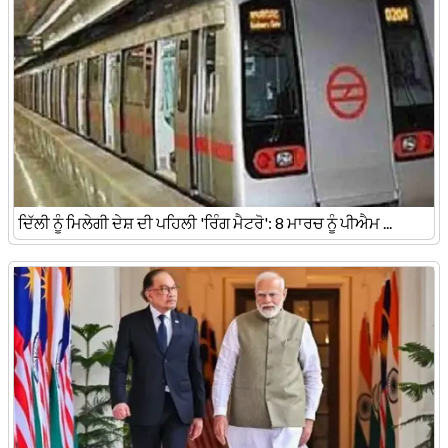
ਦਿੱਲੀ ਨੂੰ ਮਿਲੇਗੀ ਦੇਸ਼ ਦੀ ਪਹਿਲੀ 'ਰਿੰਗ ਮੈਟਰੋ': 8 ਮਾਰਚ ਨੂੰ ਪੀਐਮ ...