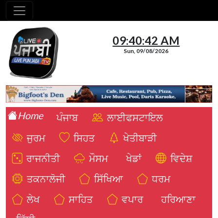
09:40:43 AM
Sun, 09/08/2026
Home
ਪੰਜਾਬ
ਲਾਈਫਸਟਾਇਲ
ਜੁਰਮ
ਸਿਹਤ
ਖੇਤੀਬਾੜੀ
ਰਾਜਨੀਤੀ
ਮੌਸਮ
ਖੇਡਾਂ
ਵਿਦੇਸ਼
ਤਕਨਾਲੋਜੀ
ਸਿੱਖਿਆ
ਧਰਮ
ਲੇਖ
ਸਾਹਿਤ
ਵਪਾਰ
ਹਰਿਆਣਾ