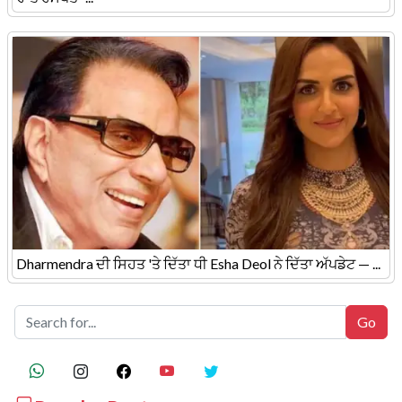
Dharmendra ਦੀ ਸਿਹਤ 'ਤੇ ਦਿੱਤਾ ਧੀ Esha Deol ਨੇ ਦਿੱਤਾ ਅੱਪਡੇਟ — ...