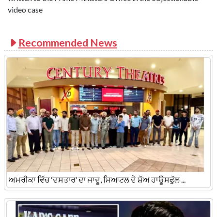
video case
Recommended News
ਅਮਰੀਕਾ ਵਿੱਚ ‘ਦਸਤਾਰ’ ਦਾ ਜਾਦੂ, ਸਿਆਟਲ ਦੇ ਸ਼ੋਅ ਹਾਊਸਫੁੱਲ ...