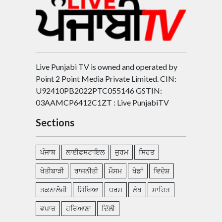
Live Punjabi TV is owned and operated by
Point 2 Point Media Private Limited. CIN:
U92410PB2022PTC055146 GSTIN:
03AAMCP6412C1ZT : Live PunjabiTV
Sections
ਪੰਜਾਬ
ਲਾਈਫਸਟਾਇਲ
ਜੁਰਮ
ਸਿਹਤ
ਖੇਤੀਬਾੜੀ
ਰਾਜਨੀਤੀ
ਮੌਸਮ
ਖੇਡਾਂ
ਵਿਦੇਸ਼
ਤਕਨਾਲੋਜੀ
ਸਿੱਖਿਆ
ਧਰਮ
ਲੇਖ
ਸਾਹਿਤ
ਵਪਾਰ
ਹਰਿਆਣਾ
ਦਿੱਲੀ