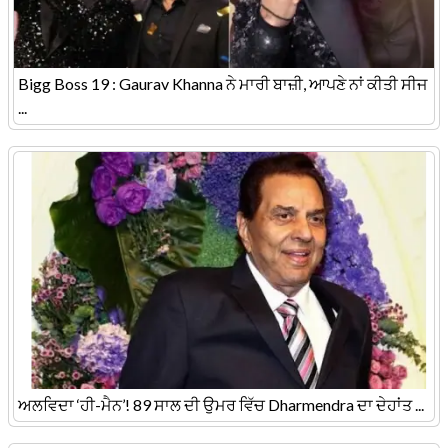
Bigg Boss 19 : Gaurav Khanna ਨੇ ਮਾਰੀ ਬਾਜ਼ੀ, ਆਪਣੇ ਨਾਂ ਕੀਤੀ ਸੀਜ
...
ਅਲਵਿਦਾ ‘ਹੀ-ਮੈਨ’! 89 ਸਾਲ ਦੀ ਉਮਰ ਵਿੱਚ Dharmendra ਦਾ ਦੇਹਾਂਤ ...