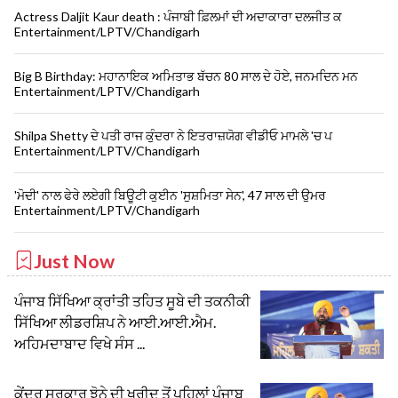
Actress Daljit Kaur death : ਪੰਜਾਬੀ ਫ਼ਿਲਮਾਂ ਦੀ ਅਦਾਕਾਰਾ ਦਲਜੀਤ ਕ
Entertainment/LPTV/Chandigarh
Big B Birthday: ਮਹਾਨਾਇਕ ਅਮਿਤਾਭ ਬੱਚਨ 80 ਸਾਲ ਦੇ ਹੋਏ, ਜਨਮਦਿਨ ਮਨ
Entertainment/LPTV/Chandigarh
Shilpa Shetty ਦੇ ਪਤੀ ਰਾਜ ਕੁੰਦਰਾ ਨੇ ਇਤਰਾਜ਼ਯੋਗ ਵੀਡੀਓ ਮਾਮਲੇ 'ਚ ਪ
Entertainment/LPTV/Chandigarh
'ਮੋਦੀ' ਨਾਲ ਫੇਰੇ ਲਏਗੀ ਬਿਊਟੀ ਕੁਈਨ 'ਸੁਸ਼ਮਿਤਾ ਸੇਨ', 47 ਸਾਲ ਦੀ ਉਮਰ
Entertainment/LPTV/Chandigarh
Just Now
ਪੰਜਾਬ ਸਿੱਖਿਆ ਕ੍ਰਾਂਤੀ ਤਹਿਤ ਸੂਬੇ ਦੀ ਤਕਨੀਕੀ
ਸਿੱਖਿਆ ਲੀਡਰਸ਼ਿਪ ਨੇ ਆਈ.ਆਈ.ਐਮ.
ਅਹਿਮਦਾਬਾਦ ਵਿਖੇ ਸੰਸ ...
ਕੇਂਦਰ ਸਰਕਾਰ ਝੋਨੇ ਦੀ ਖਰੀਦ ਤੋਂ ਪਹਿਲਾਂ ਪੰਜਾਬ