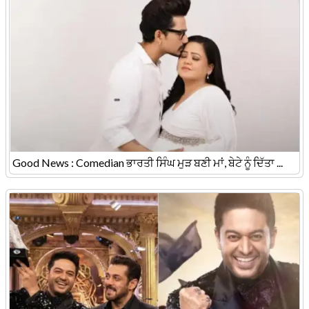
Good News : Comedian ਭਾਰਤੀ ਸਿੰਘ ਮੁੜ ਬਣੀ ਮਾਂ, ਬੇਟੇ ਨੂੰ ਦਿੱਤਾ ...