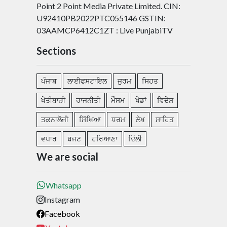
Point 2 Point Media Private Limited. CIN:
U92410PB2022PTC055146 GSTIN:
03AAMCP6412C1ZT : Live PunjabiTV
Sections
ਪੰਜਾਬ
ਲਾਈਫਸਟਾਇਲ
ਜੁਰਮ
ਸਿਹਤ
ਖੇਤੀਬਾੜੀ
ਰਾਜਨੀਤੀ
ਮੌਸਮ
ਖੇਡਾਂ
ਵਿਦੇਸ਼
ਤਕਨਾਲੋਜੀ
ਸਿੱਖਿਆ
ਧਰਮ
ਲੇਖ
ਸਾਹਿਤ
ਵਪਾਰ
ਬਜਟ
ਹਰਿਆਣਾ
ਦਿੱਲੀ
We are social
Whatsapp
Instagram
Facebook