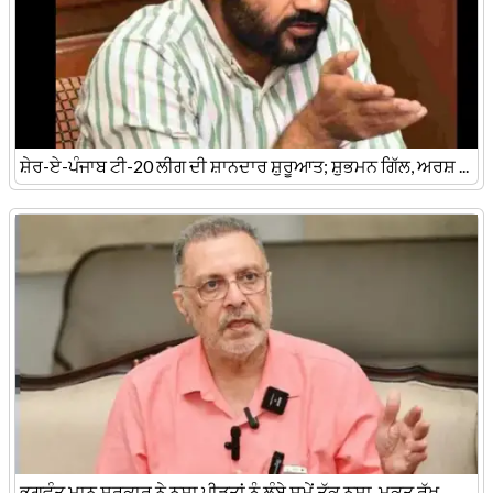
ਸ਼ੇਰ-ਏ-ਪੰਜਾਬ ਟੀ-20 ਲੀਗ ਦੀ ਸ਼ਾਨਦਾਰ ਸ਼ੁਰੂਆਤ; ਸ਼ੁਭਮਨ ਗਿੱਲ, ਅਰਸ਼ ...
ਭਗਵੰਤ ਮਾਨ ਸਰਕਾਰ ਨੇ ਨਸ਼ਾ ਪੀੜਤਾਂ ਨੂੰ ਲੰਬੇ ਸਮੇਂ ਤੱਕ ਨਸ਼ਾ-ਮੁਕਤ ਰੱਖ ...