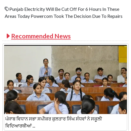
Punjab Electricity Will Be Cut Off For 6 Hours In These
Areas Today Powercom Took The Decision Due To Repairs
Recommended News
ਪੰਜਾਬ ਵਿਧਾਨ ਸਭਾ ਸਪੀਕਰ ਕੁਲਤਾਰ ਸਿੰਘ ਸੰਧਵਾਂ ਨੇ ਸਕੂਲੀ
ਵਿਦਿਆਰਥੀਆਂ ...