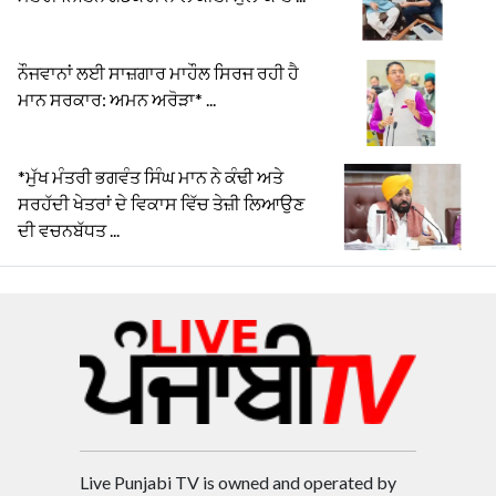
ਨੌਜਵਾਨਾਂ ਲਈ ਸਾਜ਼ਗਾਰ ਮਾਹੌਲ ਸਿਰਜ ਰਹੀ ਹੈ
ਮਾਨ ਸਰਕਾਰ: ਅਮਨ ਅਰੋੜਾ* ...
*ਮੁੱਖ ਮੰਤਰੀ ਭਗਵੰਤ ਸਿੰਘ ਮਾਨ ਨੇ ਕੰਢੀ ਅਤੇ
ਸਰਹੱਦੀ ਖੇਤਰਾਂ ਦੇ ਵਿਕਾਸ ਵਿੱਚ ਤੇਜ਼ੀ ਲਿਆਉਣ
ਦੀ ਵਚਨਬੱਧਤ ...
Live Punjabi TV is owned and operated by