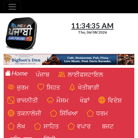
11:34:36 AM
Thu, 06/08/2026
Home
ਪੰਜਾਬ
ਲਾਈਫਸਟਾਇਲ
ਜੁਰਮ
ਸਿਹਤ
ਖੇਤੀਬਾੜੀ
ਰਾਜਨੀਤੀ
ਮੌਸਮ
ਖੇਡਾਂ
ਵਿਦੇਸ਼
ਤਕਨਾਲੋਜੀ
ਸਿੱਖਿਆ
ਧਰਮ
ਲੇਖ
ਸਾਹਿਤ
ਵਪਾਰ
ਬਜਟ