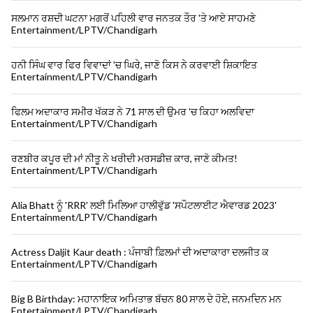
ਸਲਮਾਨ ਰਸ਼ਦੀ ਘਟਨਾ ਮਗਰੋਂ ਪਹਿਲੀ ਵਾਰ ਜਨਤਕ ਤੌਰ 'ਤੇ ਆਏ ਸਾਹਮਣੇ
Entertainment/LPTV/Chandigarh
ਹਨੀ ਸਿੰਘ ਵਾਰ ਫਿਰ ਵਿਵਾਦਾਂ 'ਚ ਘਿਰੇ, ਜਾਣੋ ਕਿਸ ਨੇ ਕਰਵਾਈ ਸ਼ਿਕਾਇਤ
Entertainment/LPTV/Chandigarh
ਫਿਲਮ ਅਦਾਕਾਰ ਸਮੀਰ ਖੱਕੜ ਨੇ 71 ਸਾਲ ਦੀ ਉਮਰ 'ਚ ਕਿਹਾ ਅਲਵਿਦਾ
Entertainment/LPTV/Chandigarh
ਰਣਬੀਰ ਕਪੂਰ ਦੀ ਮਾਂ ਨੀਤੂ ਨੇ ਖਰੀਦੀ ਮਰਸਡੀਜ਼ ਕਾਰ, ਜਾਣੋ ਕੀਮਤ!
Entertainment/LPTV/Chandigarh
Alia Bhatt ਨੂੰ 'RRR' ਲਈ ਮਿਲਿਆ ਹਾਲੀਵੁੱਡ 'ਸਪੌਟਲਾਈਟ ਐਵਾਰਡ 2023'
Entertainment/LPTV/Chandigarh
Actress Daljit Kaur death : ਪੰਜਾਬੀ ਫ਼ਿਲਮਾਂ ਦੀ ਅਦਾਕਾਰਾ ਦਲਜੀਤ ਕ
Entertainment/LPTV/Chandigarh
Big B Birthday: ਮਹਾਨਾਇਕ ਅਮਿਤਾਭ ਬੱਚਨ 80 ਸਾਲ ਦੇ ਹੋਏ, ਜਨਮਦਿਨ ਮਨ
Entertainment/LPTV/Chandigarh