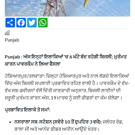
S
F
T
W
h
a
w
h
a
c
i
a
r
e
t
t
e
b
t
s
Punjab
o
e
A
o
r
p
k
p
Punjab : ਅੱਜ ਇਨ੍ਹਾਂ ਇਲਾਕਿਆਂ 'ਚ 6 ਘੰਟੇ ਬੰਦ ਰਹੇਗੀ ਬਿਜਲੀ; ਮੁਰੰਮਤ
ਕਾਰਨ ਪਾਵਰਕੌਮ ਨੇ ਲਿਆ ਫੈਸਲਾ
ਹੋਸ਼ਿਆਰਪੁਰ/ਤਲਵਾੜਾ: ਜ਼ਿਲ੍ਹਾ ਹੋਸ਼ਿਆਰਪੁਰ ਅਤੇ ਨਾਲ ਲੱਗਦੇ ਇਲਾਕਿਆਂ
ਵਿੱਚ ਅੱਜ ਬਿਜਲੀ ਸਪਲਾਈ ਪ੍ਰਭਾਵਿਤ ਰਹਿਣ ਵਾਲੀ ਹੈ। ਪਾਵਰਕੌਮ ਦੇ ਵੱਖ-
ਵੱਖ ਸਬ-ਡਵੀਜ਼ਨਾਂ ਵੱਲੋਂ ਦਿੱਤੀ ਜਾਣਕਾਰੀ ਅਨੁਸਾਰ, ਬਿਜਲੀ ਲਾਈਨਾਂ ਦੀ
ਜ਼ਰੂਰੀ ਮੁਰੰਮਤ ਕਾਰਨ ਅੱਜ, 19 ਮਾਰਚ ਨੂੰ ਕਈ ਫੀਡਰਾਂ ਦਾ ਕੰਮ ਚੱਲੇਗਾ।
ਪ੍ਰਭਾਵਿਤ ਇਲਾਕੇ ਤੇ ਸਮਾਂ:
ਨਸਰਾਲਾ ਸਬ-ਸਟੇਸ਼ਨ (ਸਵੇਰੇ 10 ਤੋਂ ਦੁਪਹਿਰ 3 ਵਜੇ):
ਜਲੰਧਰ ਰੋਡ,
ਬਾਲਾ ਜੀ ਅਤੇ ਆਨੰਦ ਫੀਡਰ ਅਧੀਨ ਆਉਂਦੇ ਖੇਤਰ।