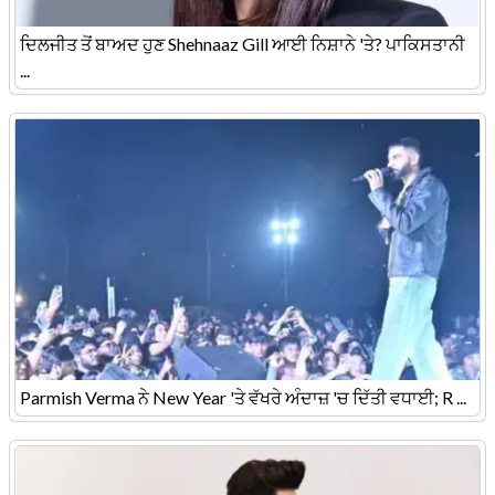
ਦਿਲਜੀਤ ਤੋਂ ਬਾਅਦ ਹੁਣ Shehnaaz Gill ਆਈ ਨਿਸ਼ਾਨੇ 'ਤੇ? ਪਾਕਿਸਤਾਨੀ
...
Parmish Verma ਨੇ New Year 'ਤੇ ਵੱਖਰੇ ਅੰਦਾਜ਼ 'ਚ ਦਿੱਤੀ ਵਧਾਈ; R ...