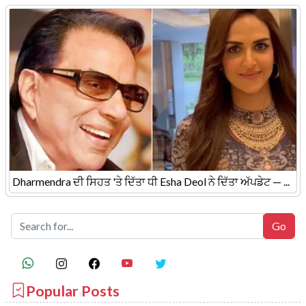
Dharmendra ਦੀ ਸਿਹਤ 'ਤੇ ਦਿੱਤਾ ਧੀ Esha Deol ਨੇ ਦਿੱਤਾ ਅੱਪਡੇਟ — ...
Popular Posts