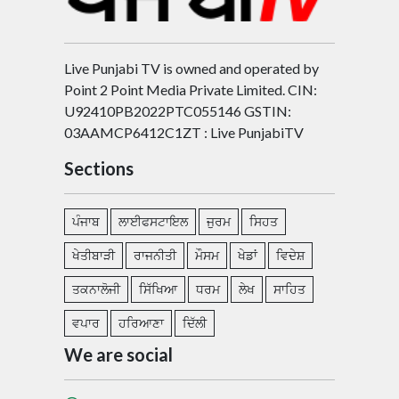
Live Punjabi TV is owned and operated by
Point 2 Point Media Private Limited. CIN:
U92410PB2022PTC055146 GSTIN:
03AAMCP6412C1ZT : Live PunjabiTV
Sections
ਪੰਜਾਬ
ਲਾਈਫਸਟਾਇਲ
ਜੁਰਮ
ਸਿਹਤ
ਖੇਤੀਬਾੜੀ
ਰਾਜਨੀਤੀ
ਮੌਸਮ
ਖੇਡਾਂ
ਵਿਦੇਸ਼
ਤਕਨਾਲੋਜੀ
ਸਿੱਖਿਆ
ਧਰਮ
ਲੇਖ
ਸਾਹਿਤ
ਵਪਾਰ
ਹਰਿਆਣਾ
ਦਿੱਲੀ
We are social