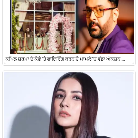
ਕਪਿਲ ਸ਼ਰਮਾ ਦੇ ਕੈਫ਼ੇ ‘ਤੇ ਫਾਇਰਿੰਗ ਕਰਨ ਦੇ ਮਾਮਲੇ ‘ਚ ਵੱਡਾ ਐਕਸ਼ਨ, ...