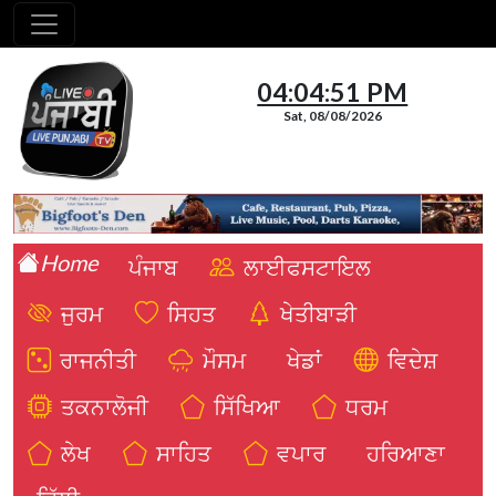
04:04:52 PM
Sat, 08/08/2026
Home
ਪੰਜਾਬ
ਲਾਈਫਸਟਾਇਲ
ਜੁਰਮ
ਸਿਹਤ
ਖੇਤੀਬਾੜੀ
ਰਾਜਨੀਤੀ
ਮੌਸਮ
ਖੇਡਾਂ
ਵਿਦੇਸ਼
ਤਕਨਾਲੋਜੀ
ਸਿੱਖਿਆ
ਧਰਮ
ਲੇਖ
ਸਾਹਿਤ
ਵਪਾਰ
ਹਰਿਆਣਾ