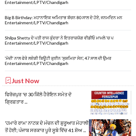
Entertainment/LPTV/Chandigarh
Big B Birthday: ਮਹਾਨਾਇਕ ਅਮਿਤਾਭ ਬੱਚਨ 80 ਸਾਲ ਦੇ ਹੋਏ, ਜਨਮਦਿਨ ਮਨ
Entertainment/LPTV/Chandigarh
Shilpa Shetty ਦੇ ਪਤੀ ਰਾਜ ਕੁੰਦਰਾ ਨੇ ਇਤਰਾਜ਼ਯੋਗ ਵੀਡੀਓ ਮਾਮਲੇ 'ਚ ਪ
Entertainment/LPTV/Chandigarh
'ਮੋਦੀ' ਨਾਲ ਫੇਰੇ ਲਏਗੀ ਬਿਊਟੀ ਕੁਈਨ 'ਸੁਸ਼ਮਿਤਾ ਸੇਨ', 47 ਸਾਲ ਦੀ ਉਮਰ
Entertainment/LPTV/Chandigarh
Just Now
ਫਿਰੋਜ਼ਪੁਰ 'ਚ 30 ਕਿੱਲੋ ਹੈਰੋਇਨ ਸਮੇਤ ਦੋ
ਗ੍ਰਿਫ਼ਤਾਰ ...
'ਹਮਾਰੇ ਰਾਮ' ਨਾਟਕ ਦੇ ਮੰਚਨ ਦੀ ਸ਼ੁਰੂਆਤ ਮੋਹਾਲੀ
ਤੋਂ ਹੋਈ; ਪੰਜਾਬ ਸਰਕਾਰ ਪੂਰੇ ਸੂਬੇ ਵਿੱਚ 41 ਸ਼ੋਅ ...