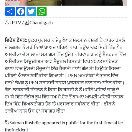
S
F
T
W
h
a
w
h
a
c
i
a
LPTV /
Chandigarh
r
e
t
t
e
b
t
s
o
e
A
o
r
p
ਵਿਦੇਸ਼ ਡੈਸਕ:
ਬੁਕਰ ਪੁਰਸਕਾਰ ਜੇਤੂ ਲੇਖਕ ਸਲਮਾਨ ਰਸ਼ਦੀ ਨੇ ਘਾਤਕ ਹਮਲੇ
k
p
ਦੇ ਲਗਭਗ ਨੌਂ ਮਹੀਨਿਆਂ ਬਾਅਦ ਪਹਿਲੀ ਵਾਰ ਨਿਊਯਾਰਕ ਸਿਟੀ ਵਿੱਚ ਪੈਨ
ਅਮਰੀਕਾ ਦੇ ਸਾਲਾਨਾ ਸਮਾਗਮ ਵਿੱਚ ਪੁੱਜੇ। ਵੀਰਵਾਰ ਰਾਤ ਨੂੰ ਮੈਨਹਟਨ ਵਿੱਚ
ਅਮੈਰੀਕਨ ਮਿਊਜ਼ੀਅਮ ਆਫ਼ ਨੈਚੁਰਲ ਹਿਸਟਰੀ ਵਿਖੇ 2023 ਸਾਹਿਤਕ
ਗਾਲਾ ਵਿਚ ਉਸਦੀ ਮੌਜੂਦਗੀ ਇੱਕ ਹੈਰਾਨੀ ਵਾਲੀ ਗੱਲ ਸੀ ਕਿਉਂਕਿ ਇਸਦਾ
ਪਹਿਲਾਂ ਐਲਾਨ ਨਹੀਂ ਕੀਤਾ ਗਿਆ ਸੀ। PEN ਅਮਰੀਕਾ ਨੇ ਭਾਰਤ ਵਿੱਚ
ਜਨਮੇ ਲੇਖਕ ਨੂੰ PEN ਸ਼ਤਾਬਦੀ ਸਾਹਸ ਪੁਰਸਕਾਰ ਨਾਲ ਸਨਮਾਨਿਤ ਕੀਤਾ।
ਗੈਰ-ਲਾਭਕਾਰੀ ਸੰਗਠਨ ਨੇ ਕਿਹਾ ਕਿ ਰਸ਼ਦੀ ਨੇ ਨੌਂ ਮਹੀਨੇ ਪਹਿਲਾਂ ਚਾਕੂ ਦੇ
ਹਮਲੇ ਵਿੱਚ ਗੰਭੀਰ ਰੂਪ ਵਿੱਚ ਜ਼ਖਮੀ ਹੋਣ ਤੋਂ ਬਾਅਦ ਆਪਣੀ ਪਹਿਲੀ ਜਨਤਕ
ਦਿੱਖ ਵਿੱਚ ਵਿਅਕਤੀਗਤ ਤੌਰ 'ਤੇ ਪੁਰਸਕਾਰ ਸਵੀਕਾਰ ਕੀਤਾ। ਭੀੜ ਨੇ
ਤਾੜੀਆਂ ਨਾਲ ਉਸ ਦਾ ਸਵਾਗਤ ਕੀਤਾ।
Salman Rushdie appeared in public for the first time after
the incident