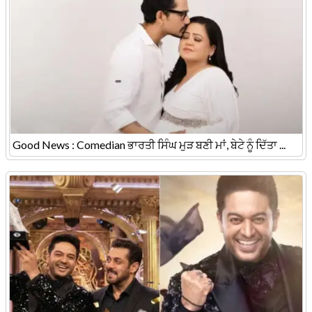
Good News : Comedian ਭਾਰਤੀ ਸਿੰਘ ਮੁੜ ਬਣੀ ਮਾਂ, ਬੇਟੇ ਨੂੰ ਦਿੱਤਾ ...