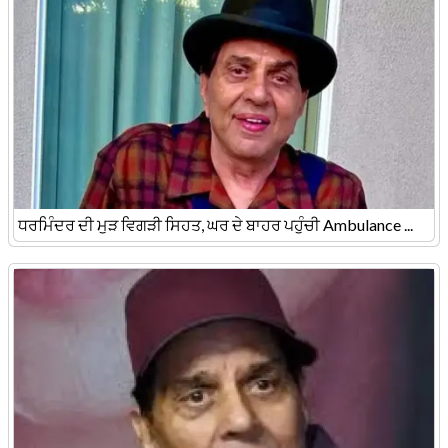
ਧਰਮਿੰਦਰ ਦੀ ਮੁੜ ਵਿਗੜੀ ਸਿਹਤ, ਘਰ ਦੇ ਬਾਹਰ ਪਹੁੰਚੀ Ambulance ...