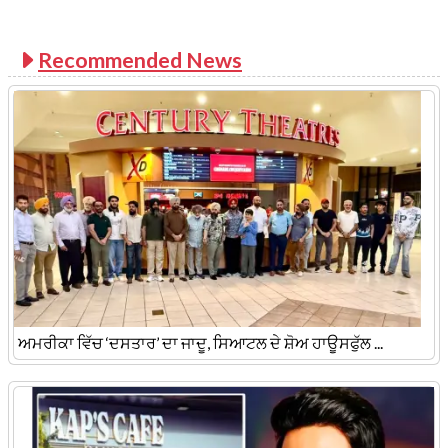
Recommended News
ਅਮਰੀਕਾ ਵਿੱਚ ‘ਦਸਤਾਰ’ ਦਾ ਜਾਦੂ, ਸਿਆਟਲ ਦੇ ਸ਼ੋਅ ਹਾਊਸਫੁੱਲ ...