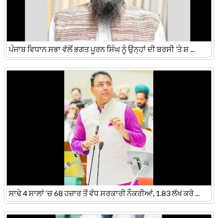
ਪੰਜਾਬ ਵਿਧਾਨ ਸਭਾ ਵੱਲੋਂ ਭਗਤ ਪੂਰਨ ਸਿੰਘ ਨੂੰ ਉਨ੍ਹਾਂ ਦੀ ਬਰਸੀ ’ਤੇ ਸ਼ ...
ਸਾਢੇ 4 ਸਾਲਾਂ ‘ਚ 68 ਹਜ਼ਾਰ ਤੋਂ ਵੱਧ ਸਰਕਾਰੀ ਨੌਕਰੀਆਂ, 1.83 ਲੱਖ ਕਰੋ ...