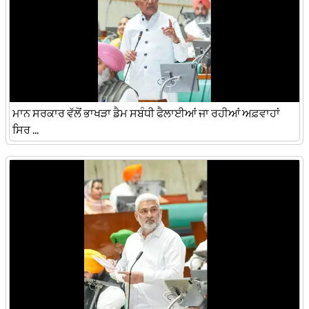
ਮਾਨ ਸਰਕਾਰ ਵੱਲੋਂ ਭਾਖੜਾ ਡੈਮ ਸਬੰਧੀ ਫੈਲਾਈਆਂ ਜਾ ਰਹੀਆਂ ਅਫ਼ਵਾਹਾਂ
ਸਿਰ ...