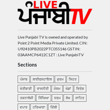
Live Punjabi TV is owned and operated by
Point 2 Point Media Private Limited. CIN:
U92410PB2022PTC055146 GSTIN:
03AAMCP6412C1ZT : Live PunjabiTV
Sections
ਪੰਜਾਬ
ਲਾਈਫਸਟਾਇਲ
ਜੁਰਮ
ਸਿਹਤ
ਖੇਤੀਬਾੜੀ
ਰਾਜਨੀਤੀ
ਮੌਸਮ
ਖੇਡਾਂ
ਵਿਦੇਸ਼
ਤਕਨਾਲੋਜੀ
ਸਿੱਖਿਆ
ਧਰਮ
ਲੇਖ
ਸਾਹਿਤ
ਵਪਾਰ
ਹਰਿਆਣਾ
ਦਿੱਲੀ