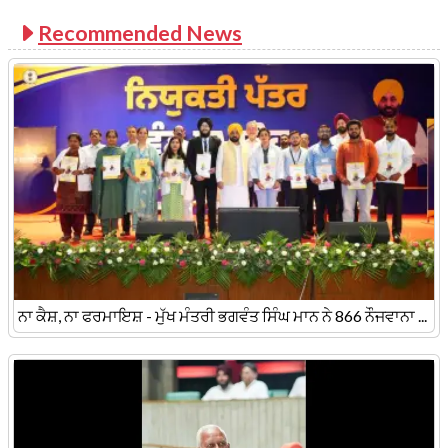
Recommended News
ਨਾ ਕੈਸ਼, ਨਾ ਫਰਮਾਇਸ਼ - ਮੁੱਖ ਮੰਤਰੀ ਭਗਵੰਤ ਸਿੰਘ ਮਾਨ ਨੇ 866 ਨੌਜਵਾਨਾ ...