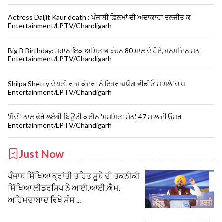
Actress Daljit Kaur death : ਪੰਜਾਬੀ ਫ਼ਿਲਮਾਂ ਦੀ ਅਦਾਕਾਰਾ ਦਲਜੀਤ ਕ
Entertainment/LPTV/Chandigarh
Big B Birthday: ਮਹਾਨਾਇਕ ਅਮਿਤਾਭ ਬੱਚਨ 80 ਸਾਲ ਦੇ ਹੋਏ, ਜਨਮਦਿਨ ਮਨ
Entertainment/LPTV/Chandigarh
Shilpa Shetty ਦੇ ਪਤੀ ਰਾਜ ਕੁੰਦਰਾ ਨੇ ਇਤਰਾਜ਼ਯੋਗ ਵੀਡੀਓ ਮਾਮਲੇ 'ਚ ਪ
Entertainment/LPTV/Chandigarh
'ਮੋਦੀ' ਨਾਲ ਫੇਰੇ ਲਏਗੀ ਬਿਊਟੀ ਕੁਈਨ 'ਸੁਸ਼ਮਿਤਾ ਸੇਨ', 47 ਸਾਲ ਦੀ ਉਮਰ
Entertainment/LPTV/Chandigarh
Just Now
ਪੰਜਾਬ ਸਿੱਖਿਆ ਕ੍ਰਾਂਤੀ ਤਹਿਤ ਸੂਬੇ ਦੀ ਤਕਨੀਕੀ
ਸਿੱਖਿਆ ਲੀਡਰਸ਼ਿਪ ਨੇ ਆਈ.ਆਈ.ਐਮ.
ਅਹਿਮਦਾਬਾਦ ਵਿਖੇ ਸੰਸ ...