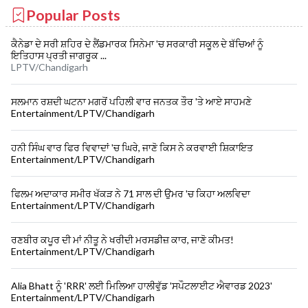
Popular Posts
ਕੈਨੇਡਾ ਦੇ ਸਰੀ ਸ਼ਹਿਰ ਦੇ ਲੈਂਡਮਾਰਕ ਸਿਨੇਮਾ 'ਚ ਸਰਕਾਰੀ ਸਕੂਲ ਦੇ ਬੱਚਿਆਂ ਨੂੰ
ਇਤਿਹਾਸ ਪ੍ਰਤੀ ਜਾਗਰੂਕ ...
LPTV/Chandigarh
ਸਲਮਾਨ ਰਸ਼ਦੀ ਘਟਨਾ ਮਗਰੋਂ ਪਹਿਲੀ ਵਾਰ ਜਨਤਕ ਤੌਰ 'ਤੇ ਆਏ ਸਾਹਮਣੇ
Entertainment/LPTV/Chandigarh
ਹਨੀ ਸਿੰਘ ਵਾਰ ਫਿਰ ਵਿਵਾਦਾਂ 'ਚ ਘਿਰੇ, ਜਾਣੋ ਕਿਸ ਨੇ ਕਰਵਾਈ ਸ਼ਿਕਾਇਤ
Entertainment/LPTV/Chandigarh
ਫਿਲਮ ਅਦਾਕਾਰ ਸਮੀਰ ਖੱਕੜ ਨੇ 71 ਸਾਲ ਦੀ ਉਮਰ 'ਚ ਕਿਹਾ ਅਲਵਿਦਾ
Entertainment/LPTV/Chandigarh
ਰਣਬੀਰ ਕਪੂਰ ਦੀ ਮਾਂ ਨੀਤੂ ਨੇ ਖਰੀਦੀ ਮਰਸਡੀਜ਼ ਕਾਰ, ਜਾਣੋ ਕੀਮਤ!
Entertainment/LPTV/Chandigarh
Alia Bhatt ਨੂੰ 'RRR' ਲਈ ਮਿਲਿਆ ਹਾਲੀਵੁੱਡ 'ਸਪੌਟਲਾਈਟ ਐਵਾਰਡ 2023'
Entertainment/LPTV/Chandigarh