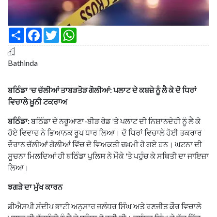
S
F
T
W
h
a
w
h
a
c
i
a
r
e
t
t
e
b
t
s
Bathinda
o
e
A
o
r
p
k
p
ਬਠਿੰਡਾ 'ਚ ਚੱਲੀਆਂ ਤਾਬੜਤੋੜ ਗੋਲੀਆਂ: ਪਲਾਟ ਦੇ ਕਬਜ਼ੇ ਨੂੰ ਲੈ ਕੇ ਦੋ ਧਿਰਾਂ
ਵਿਚਾਲੇ ਖ਼ੂਨੀ ਟਕਰਾਅ
ਬਠਿੰਡਾ:
ਬਠਿੰਡਾ ਦੇ ਨਰੂਆਣਾ-ਬੀੜ ਰੋਡ 'ਤੇ ਪਲਾਟ ਦੀ ਨਿਸ਼ਾਨਦੇਹੀ ਨੂੰ ਲੈ ਕੇ
ਹੋਏ ਵਿਵਾਦ ਨੇ ਭਿਆਨਕ ਰੂਪ ਧਾਰ ਲਿਆ। ਦੋ ਧਿਰਾਂ ਵਿਚਾਲੇ ਹੋਈ ਤਕਰਾਰ
ਦੌਰਾਨ ਚੱਲੀਆਂ ਗੋਲੀਆਂ ਵਿੱਚ ਦੋ ਵਿਅਕਤੀ ਜ਼ਖ਼ਮੀ ਹੋ ਗਏ ਹਨ। ਘਟਨਾ ਦੀ
ਸੂਚਨਾ ਮਿਲਦਿਆਂ ਹੀ ਬਠਿੰਡਾ ਪੁਲਿਸ ਨੇ ਮੌਕੇ 'ਤੇ ਪਹੁੰਚ ਕੇ ਸਥਿਤੀ ਦਾ ਜਾਇਜ਼ਾ
ਲਿਆ।
ਝਗੜੇ ਦਾ ਮੁੱਖ ਕਾਰਨ
ਡੀਐਸਪੀ ਸੰਦੀਪ ਭਾਟੀ ਅਨੁਸਾਰ ਜਲੰਧਰ ਸਿੰਘ ਅਤੇ ਰਣਜੀਤ ਕੌਰ ਵਿਚਾਲੇ