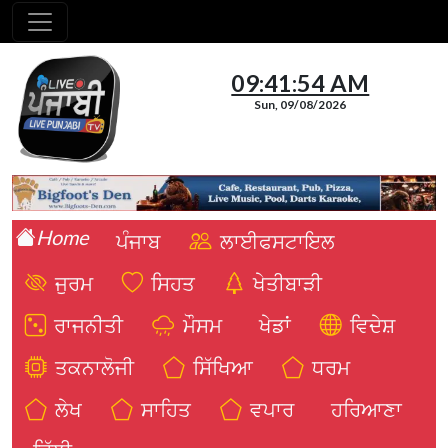
09:41:55 AM
Sun, 09/08/2026
Home
ਪੰਜਾਬ
ਲਾਈਫਸਟਾਇਲ
ਜੁਰਮ
ਸਿਹਤ
ਖੇਤੀਬਾੜੀ
ਰਾਜਨੀਤੀ
ਮੌਸਮ
ਖੇਡਾਂ
ਵਿਦੇਸ਼
ਤਕਨਾਲੋਜੀ
ਸਿੱਖਿਆ
ਧਰਮ
ਲੇਖ
ਸਾਹਿਤ
ਵਪਾਰ
ਹਰਿਆਣਾ