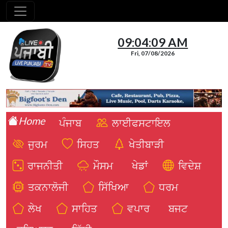
09:04:10 AM
Fri, 07/08/2026
Home
ਪੰਜਾਬ
ਲਾਈਫਸਟਾਇਲ
ਜੁਰਮ
ਸਿਹਤ
ਖੇਤੀਬਾੜੀ
ਰਾਜਨੀਤੀ
ਮੌਸਮ
ਖੇਡਾਂ
ਵਿਦੇਸ਼
ਤਕਨਾਲੋਜੀ
ਸਿੱਖਿਆ
ਧਰਮ
ਲੇਖ
ਸਾਹਿਤ
ਵਪਾਰ
ਬਜਟ