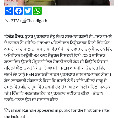
S
F
T
W
h
a
w
h
a
c
i
a
LPTV /
Chandigarh
r
e
t
t
e
b
t
s
o
e
A
o
r
p
ਵਿਦੇਸ਼ ਡੈਸਕ:
ਬੁਕਰ ਪੁਰਸਕਾਰ ਜੇਤੂ ਲੇਖਕ ਸਲਮਾਨ ਰਸ਼ਦੀ ਨੇ ਘਾਤਕ ਹਮਲੇ
k
p
ਦੇ ਲਗਭਗ ਨੌਂ ਮਹੀਨਿਆਂ ਬਾਅਦ ਪਹਿਲੀ ਵਾਰ ਨਿਊਯਾਰਕ ਸਿਟੀ ਵਿੱਚ ਪੈਨ
ਅਮਰੀਕਾ ਦੇ ਸਾਲਾਨਾ ਸਮਾਗਮ ਵਿੱਚ ਪੁੱਜੇ। ਵੀਰਵਾਰ ਰਾਤ ਨੂੰ ਮੈਨਹਟਨ ਵਿੱਚ
ਅਮੈਰੀਕਨ ਮਿਊਜ਼ੀਅਮ ਆਫ਼ ਨੈਚੁਰਲ ਹਿਸਟਰੀ ਵਿਖੇ 2023 ਸਾਹਿਤਕ
ਗਾਲਾ ਵਿਚ ਉਸਦੀ ਮੌਜੂਦਗੀ ਇੱਕ ਹੈਰਾਨੀ ਵਾਲੀ ਗੱਲ ਸੀ ਕਿਉਂਕਿ ਇਸਦਾ
ਪਹਿਲਾਂ ਐਲਾਨ ਨਹੀਂ ਕੀਤਾ ਗਿਆ ਸੀ। PEN ਅਮਰੀਕਾ ਨੇ ਭਾਰਤ ਵਿੱਚ
ਜਨਮੇ ਲੇਖਕ ਨੂੰ PEN ਸ਼ਤਾਬਦੀ ਸਾਹਸ ਪੁਰਸਕਾਰ ਨਾਲ ਸਨਮਾਨਿਤ ਕੀਤਾ।
ਗੈਰ-ਲਾਭਕਾਰੀ ਸੰਗਠਨ ਨੇ ਕਿਹਾ ਕਿ ਰਸ਼ਦੀ ਨੇ ਨੌਂ ਮਹੀਨੇ ਪਹਿਲਾਂ ਚਾਕੂ ਦੇ
ਹਮਲੇ ਵਿੱਚ ਗੰਭੀਰ ਰੂਪ ਵਿੱਚ ਜ਼ਖਮੀ ਹੋਣ ਤੋਂ ਬਾਅਦ ਆਪਣੀ ਪਹਿਲੀ ਜਨਤਕ
ਦਿੱਖ ਵਿੱਚ ਵਿਅਕਤੀਗਤ ਤੌਰ 'ਤੇ ਪੁਰਸਕਾਰ ਸਵੀਕਾਰ ਕੀਤਾ। ਭੀੜ ਨੇ
ਤਾੜੀਆਂ ਨਾਲ ਉਸ ਦਾ ਸਵਾਗਤ ਕੀਤਾ।
Salman Rushdie appeared in public for the first time after
the incident