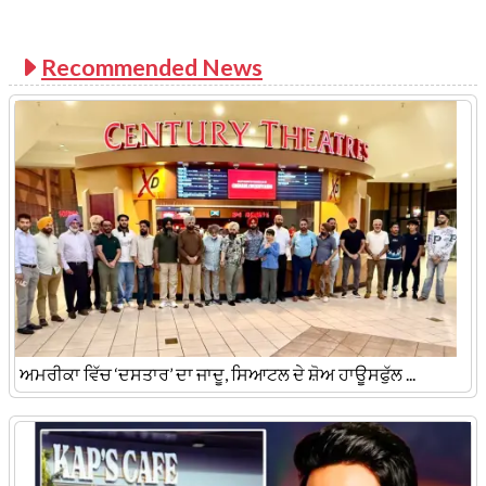
Recommended News
ਅਮਰੀਕਾ ਵਿੱਚ ‘ਦਸਤਾਰ’ ਦਾ ਜਾਦੂ, ਸਿਆਟਲ ਦੇ ਸ਼ੋਅ ਹਾਊਸਫੁੱਲ ...