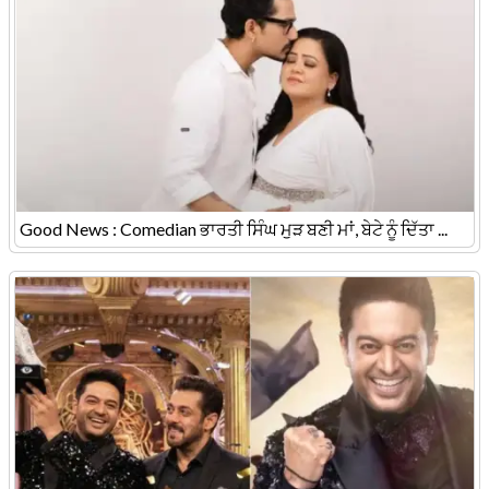
Good News : Comedian ਭਾਰਤੀ ਸਿੰਘ ਮੁੜ ਬਣੀ ਮਾਂ, ਬੇਟੇ ਨੂੰ ਦਿੱਤਾ ...