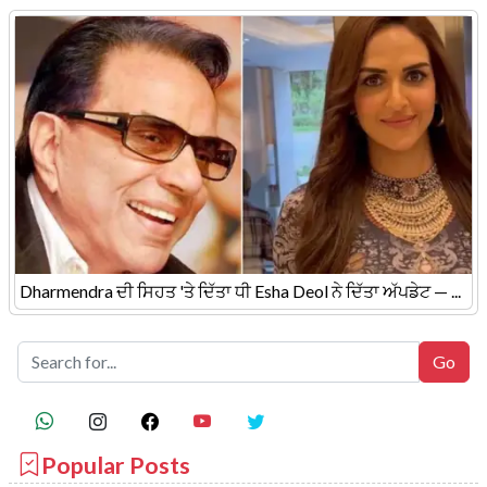
Dharmendra ਦੀ ਸਿਹਤ 'ਤੇ ਦਿੱਤਾ ਧੀ Esha Deol ਨੇ ਦਿੱਤਾ ਅੱਪਡੇਟ — ...
Popular Posts