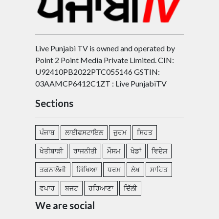
Live Punjabi TV is owned and operated by
Point 2 Point Media Private Limited. CIN:
U92410PB2022PTC055146 GSTIN:
03AAMCP6412C1ZT : Live PunjabiTV
Sections
ਪੰਜਾਬ
ਲਾਈਫਸਟਾਇਲ
ਜੁਰਮ
ਸਿਹਤ
ਖੇਤੀਬਾੜੀ
ਰਾਜਨੀਤੀ
ਮੌਸਮ
ਖੇਡਾਂ
ਵਿਦੇਸ਼
ਤਕਨਾਲੋਜੀ
ਸਿੱਖਿਆ
ਧਰਮ
ਲੇਖ
ਸਾਹਿਤ
ਵਪਾਰ
ਬਜਟ
ਹਰਿਆਣਾ
ਦਿੱਲੀ
We are social