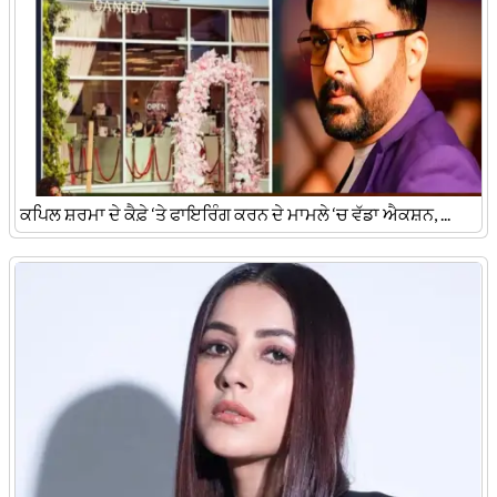
ਕਪਿਲ ਸ਼ਰਮਾ ਦੇ ਕੈਫ਼ੇ ‘ਤੇ ਫਾਇਰਿੰਗ ਕਰਨ ਦੇ ਮਾਮਲੇ ‘ਚ ਵੱਡਾ ਐਕਸ਼ਨ, ...