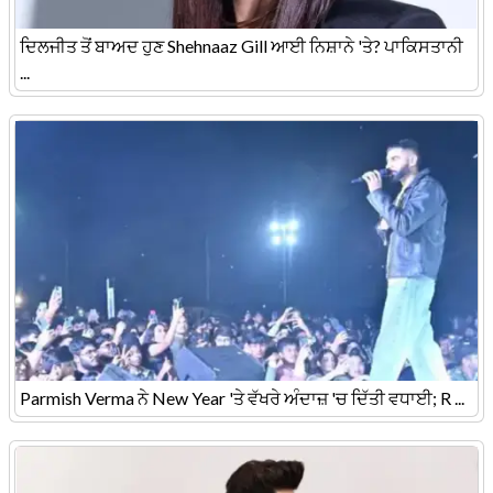
ਦਿਲਜੀਤ ਤੋਂ ਬਾਅਦ ਹੁਣ Shehnaaz Gill ਆਈ ਨਿਸ਼ਾਨੇ 'ਤੇ? ਪਾਕਿਸਤਾਨੀ
...
Parmish Verma ਨੇ New Year 'ਤੇ ਵੱਖਰੇ ਅੰਦਾਜ਼ 'ਚ ਦਿੱਤੀ ਵਧਾਈ; R ...