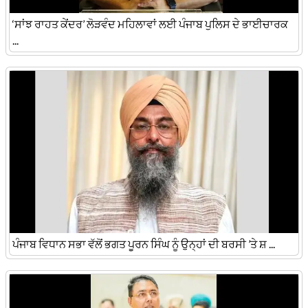
‘ਸਾਂਝ ਰਾਹਤ ਕੇਂਦਰ’ ਲੋੜਵੰਦ ਮਹਿਲਾਵਾਂ ਲਈ ਪੰਜਾਬ ਪੁਲਿਸ ਦੇ ਭਾਈਚਾਰਕ
...
ਪੰਜਾਬ ਵਿਧਾਨ ਸਭਾ ਵੱਲੋਂ ਭਗਤ ਪੂਰਨ ਸਿੰਘ ਨੂੰ ਉਨ੍ਹਾਂ ਦੀ ਬਰਸੀ ’ਤੇ ਸ਼ ...