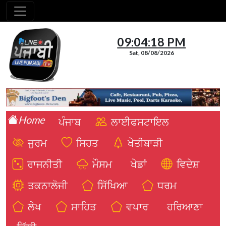
09:04:20 PM
Sat, 08/08/2026
Home
ਪੰਜਾਬ
ਲਾਈਫਸਟਾਇਲ
ਜੁਰਮ
ਸਿਹਤ
ਖੇਤੀਬਾੜੀ
ਰਾਜਨੀਤੀ
ਮੌਸਮ
ਖੇਡਾਂ
ਵਿਦੇਸ਼
ਤਕਨਾਲੋਜੀ
ਸਿੱਖਿਆ
ਧਰਮ
ਲੇਖ
ਸਾਹਿਤ
ਵਪਾਰ
ਹਰਿਆਣਾ