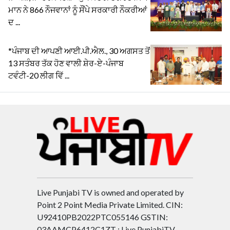
ਮਾਨ ਨੇ 866 ਨੌਜਵਾਨਾਂ ਨੂੰ ਸੌਂਪੇ ਸਰਕਾਰੀ ਨੌਕਰੀਆਂ
ਦ ...
*ਪੰਜਾਬ ਦੀ ਆਪਣੀ ਆਈ.ਪੀ.ਐਲ., 30 ਅਗਸਤ ਤੋਂ
13 ਸਤੰਬਰ ਤੱਕ ਹੋਣ ਵਾਲੀ ਸ਼ੇਰ-ਏ-ਪੰਜਾਬ
ਟਵੰਟੀ-20 ਲੀਗ ਵਿੱ ...
Live Punjabi TV is owned and operated by
Point 2 Point Media Private Limited. CIN:
U92410PB2022PTC055146 GSTIN:
03AAMCP6412C1ZT : Live PunjabiTV