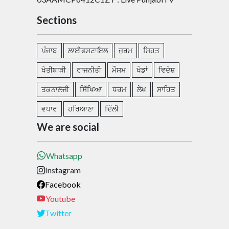
Sections
ਪੰਜਾਬ
ਲਾਈਫਸਟਾਇਲ
ਜੁਰਮ
ਸਿਹਤ
ਖੇਤੀਬਾੜੀ
ਰਾਜਨੀਤੀ
ਮੌਸਮ
ਖੇਡਾਂ
ਵਿਦੇਸ਼
ਤਕਨਾਲੋਜੀ
ਸਿੱਖਿਆ
ਧਰਮ
ਲੇਖ
ਸਾਹਿਤ
ਵਪਾਰ
ਹਰਿਆਣਾ
ਦਿੱਲੀ
We are social
Whatsapp
Instagram
Facebook
Youtube
Twitter