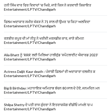
ਹਨੀ ਸਿੰਘ ਵਾਰ ਫਿਰ ਵਿਵਾਦਾਂ 'ਚ ਘਿਰੇ, ਜਾਣੋ ਕਿਸ ਨੇ ਕਰਵਾਈ ਸ਼ਿਕਾਇਤ
Entertainment/LPTV/Chandigarh
ਫਿਲਮ ਅਦਾਕਾਰ ਸਮੀਰ ਖੱਕੜ ਨੇ 71 ਸਾਲ ਦੀ ਉਮਰ 'ਚ ਕਿਹਾ ਅਲਵਿਦਾ
Entertainment/LPTV/Chandigarh
ਰਣਬੀਰ ਕਪੂਰ ਦੀ ਮਾਂ ਨੀਤੂ ਨੇ ਖਰੀਦੀ ਮਰਸਡੀਜ਼ ਕਾਰ, ਜਾਣੋ ਕੀਮਤ!
Entertainment/LPTV/Chandigarh
Alia Bhatt ਨੂੰ 'RRR' ਲਈ ਮਿਲਿਆ ਹਾਲੀਵੁੱਡ 'ਸਪੌਟਲਾਈਟ ਐਵਾਰਡ 2023'
Entertainment/LPTV/Chandigarh
Actress Daljit Kaur death : ਪੰਜਾਬੀ ਫ਼ਿਲਮਾਂ ਦੀ ਅਦਾਕਾਰਾ ਦਲਜੀਤ ਕ
Entertainment/LPTV/Chandigarh
Big B Birthday: ਮਹਾਨਾਇਕ ਅਮਿਤਾਭ ਬੱਚਨ 80 ਸਾਲ ਦੇ ਹੋਏ, ਜਨਮਦਿਨ ਮਨ
Entertainment/LPTV/Chandigarh
Shilpa Shetty ਦੇ ਪਤੀ ਰਾਜ ਕੁੰਦਰਾ ਨੇ ਇਤਰਾਜ਼ਯੋਗ ਵੀਡੀਓ ਮਾਮਲੇ 'ਚ ਪ
Entertainment/LPTV/Chandigarh