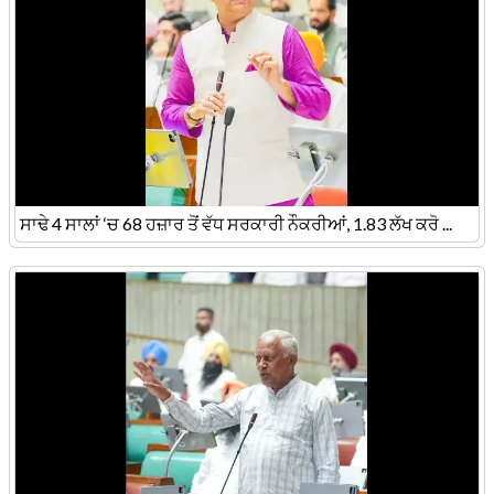
ਸਾਢੇ 4 ਸਾਲਾਂ ‘ਚ 68 ਹਜ਼ਾਰ ਤੋਂ ਵੱਧ ਸਰਕਾਰੀ ਨੌਕਰੀਆਂ, 1.83 ਲੱਖ ਕਰੋ ...