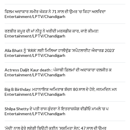
ਫਿਲਮ ਅਦਾਕਾਰ ਸਮੀਰ ਖੱਕੜ ਨੇ 71 ਸਾਲ ਦੀ ਉਮਰ 'ਚ ਕਿਹਾ ਅਲਵਿਦਾ
Entertainment/LPTV/Chandigarh
ਰਣਬੀਰ ਕਪੂਰ ਦੀ ਮਾਂ ਨੀਤੂ ਨੇ ਖਰੀਦੀ ਮਰਸਡੀਜ਼ ਕਾਰ, ਜਾਣੋ ਕੀਮਤ!
Entertainment/LPTV/Chandigarh
Alia Bhatt ਨੂੰ 'RRR' ਲਈ ਮਿਲਿਆ ਹਾਲੀਵੁੱਡ 'ਸਪੌਟਲਾਈਟ ਐਵਾਰਡ 2023'
Entertainment/LPTV/Chandigarh
Actress Daljit Kaur death : ਪੰਜਾਬੀ ਫ਼ਿਲਮਾਂ ਦੀ ਅਦਾਕਾਰਾ ਦਲਜੀਤ ਕ
Entertainment/LPTV/Chandigarh
Big B Birthday: ਮਹਾਨਾਇਕ ਅਮਿਤਾਭ ਬੱਚਨ 80 ਸਾਲ ਦੇ ਹੋਏ, ਜਨਮਦਿਨ ਮਨ
Entertainment/LPTV/Chandigarh
Shilpa Shetty ਦੇ ਪਤੀ ਰਾਜ ਕੁੰਦਰਾ ਨੇ ਇਤਰਾਜ਼ਯੋਗ ਵੀਡੀਓ ਮਾਮਲੇ 'ਚ ਪ
Entertainment/LPTV/Chandigarh
'ਮੋਦੀ' ਨਾਲ ਫੇਰੇ ਲਏਗੀ ਬਿਊਟੀ ਕੁਈਨ 'ਸੁਸ਼ਮਿਤਾ ਸੇਨ', 47 ਸਾਲ ਦੀ ਉਮਰ