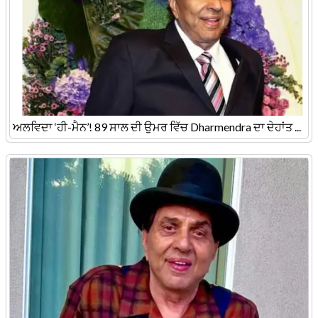
ਅਲਵਿਦਾ ‘ਹੀ-ਮੈਨ’! 89 ਸਾਲ ਦੀ ਉਮਰ ਵਿੱਚ Dharmendra ਦਾ ਦੇਹਾਂਤ ...