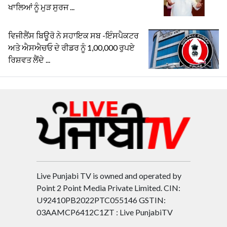
ਖਾਲਿਆਂ ਨੂੰ ਮੁੜ ਸੁਰਜ ...
ਵਿਜੀਲੈਂਸ ਬਿਊਰੋ ਨੇ ਸਹਾਇਕ ਸਬ -ਇੰਸਪੈਕਟਰ
ਅਤੇ ਐਸਐਚਓ ਦੇ ਰੀਡਰ ਨੂੰ 1,00,000 ਰੁਪਏ
ਰਿਸ਼ਵਤ ਲੈਂਦੇ ...
Live Punjabi TV is owned and operated by
Point 2 Point Media Private Limited. CIN:
U92410PB2022PTC055146 GSTIN:
03AAMCP6412C1ZT : Live PunjabiTV