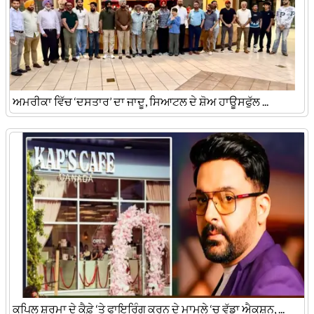
ਅਮਰੀਕਾ ਵਿੱਚ ‘ਦਸਤਾਰ’ ਦਾ ਜਾਦੂ, ਸਿਆਟਲ ਦੇ ਸ਼ੋਅ ਹਾਊਸਫੁੱਲ ...
ਕਪਿਲ ਸ਼ਰਮਾ ਦੇ ਕੈਫ਼ੇ ‘ਤੇ ਫਾਇਰਿੰਗ ਕਰਨ ਦੇ ਮਾਮਲੇ ‘ਚ ਵੱਡਾ ਐਕਸ਼ਨ, ...