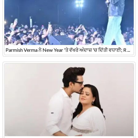
Parmish Verma ਨੇ New Year 'ਤੇ ਵੱਖਰੇ ਅੰਦਾਜ਼ 'ਚ ਦਿੱਤੀ ਵਧਾਈ; R ...