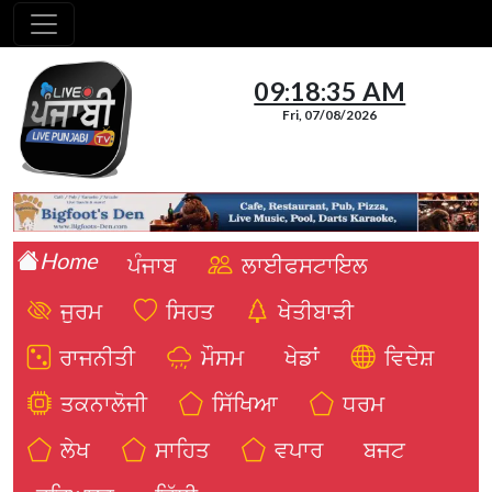
09:18:36 AM
Fri, 07/08/2026
Home
ਪੰਜਾਬ
ਲਾਈਫਸਟਾਇਲ
ਜੁਰਮ
ਸਿਹਤ
ਖੇਤੀਬਾੜੀ
ਰਾਜਨੀਤੀ
ਮੌਸਮ
ਖੇਡਾਂ
ਵਿਦੇਸ਼
ਤਕਨਾਲੋਜੀ
ਸਿੱਖਿਆ
ਧਰਮ
ਲੇਖ
ਸਾਹਿਤ
ਵਪਾਰ
ਬਜਟ