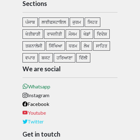
Sections
ਪੰਜਾਬ
ਲਾਈਫਸਟਾਇਲ
ਜੁਰਮ
ਸਿਹਤ
ਖੇਤੀਬਾੜੀ
ਰਾਜਨੀਤੀ
ਮੌਸਮ
ਖੇਡਾਂ
ਵਿਦੇਸ਼
ਤਕਨਾਲੋਜੀ
ਸਿੱਖਿਆ
ਧਰਮ
ਲੇਖ
ਸਾਹਿਤ
ਵਪਾਰ
ਬਜਟ
ਹਰਿਆਣਾ
ਦਿੱਲੀ
We are social
Whatsapp
Instagram
Facebook
Youtube
Twitter
Get in toutch