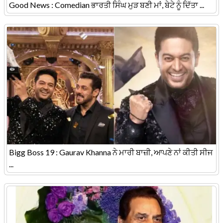
Good News : Comedian ਭਾਰਤੀ ਸਿੰਘ ਮੁੜ ਬਣੀ ਮਾਂ, ਬੇਟੇ ਨੂੰ ਦਿੱਤਾ ...
Bigg Boss 19 : Gaurav Khanna ਨੇ ਮਾਰੀ ਬਾਜ਼ੀ, ਆਪਣੇ ਨਾਂ ਕੀਤੀ ਸੀਜ
...