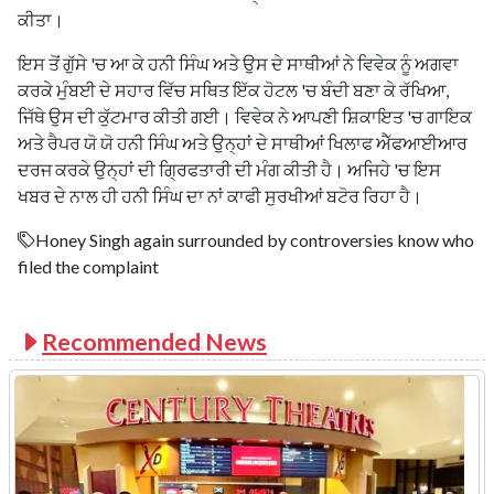
ਕੀਤਾ।
ਇਸ ਤੋਂ ਗੁੱਸੇ 'ਚ ਆ ਕੇ ਹਨੀ ਸਿੰਘ ਅਤੇ ਉਸ ਦੇ ਸਾਥੀਆਂ ਨੇ ਵਿਵੇਕ ਨੂੰ ਅਗਵਾ
ਕਰਕੇ ਮੁੰਬਈ ਦੇ ਸਹਾਰ ਵਿੱਚ ਸਥਿਤ ਇੱਕ ਹੋਟਲ 'ਚ ਬੰਦੀ ਬਣਾ ਕੇ ਰੱਖਿਆ,
ਜਿੱਥੇ ਉਸ ਦੀ ਕੁੱਟਮਾਰ ਕੀਤੀ ਗਈ। ਵਿਵੇਕ ਨੇ ਆਪਣੀ ਸ਼ਿਕਾਇਤ 'ਚ ਗਾਇਕ
ਅਤੇ ਰੈਪਰ ਯੋ ਯੋ ਹਨੀ ਸਿੰਘ ਅਤੇ ਉਨ੍ਹਾਂ ਦੇ ਸਾਥੀਆਂ ਖਿਲਾਫ ਐੱਫਆਈਆਰ
ਦਰਜ ਕਰਕੇ ਉਨ੍ਹਾਂ ਦੀ ਗ੍ਰਿਫਤਾਰੀ ਦੀ ਮੰਗ ਕੀਤੀ ਹੈ। ਅਜਿਹੇ 'ਚ ਇਸ
ਖਬਰ ਦੇ ਨਾਲ ਹੀ ਹਨੀ ਸਿੰਘ ਦਾ ਨਾਂ ਕਾਫੀ ਸੁਰਖੀਆਂ ਬਟੋਰ ਰਿਹਾ ਹੈ।
Honey Singh again surrounded by controversies know who
filed the complaint
Recommended News