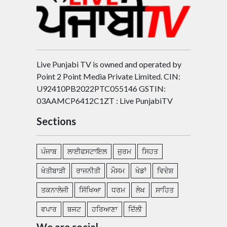
Live Punjabi TV is owned and operated by
Point 2 Point Media Private Limited. CIN:
U92410PB2022PTC055146 GSTIN:
03AAMCP6412C1ZT : Live PunjabiTV
Sections
ਪੰਜਾਬ
ਲਾਈਫਸਟਾਇਲ
ਜੁਰਮ
ਸਿਹਤ
ਖੇਤੀਬਾੜੀ
ਰਾਜਨੀਤੀ
ਮੌਸਮ
ਖੇਡਾਂ
ਵਿਦੇਸ਼
ਤਕਨਾਲੋਜੀ
ਸਿੱਖਿਆ
ਧਰਮ
ਲੇਖ
ਸਾਹਿਤ
ਵਪਾਰ
ਬਜਟ
ਹਰਿਆਣਾ
ਦਿੱਲੀ