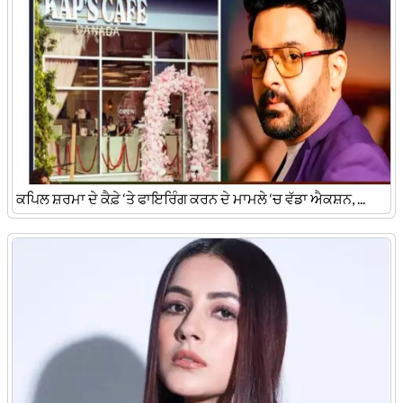
ਕਪਿਲ ਸ਼ਰਮਾ ਦੇ ਕੈਫ਼ੇ ‘ਤੇ ਫਾਇਰਿੰਗ ਕਰਨ ਦੇ ਮਾਮਲੇ ‘ਚ ਵੱਡਾ ਐਕਸ਼ਨ, ...