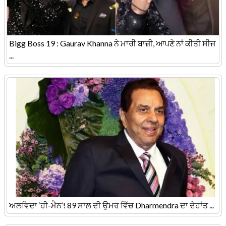
Bigg Boss 19 : Gaurav Khanna ਨੇ ਮਾਰੀ ਬਾਜ਼ੀ, ਆਪਣੇ ਨਾਂ ਕੀਤੀ ਸੀਜ
...
ਅਲਵਿਦਾ ‘ਹੀ-ਮੈਨ’! 89 ਸਾਲ ਦੀ ਉਮਰ ਵਿੱਚ Dharmendra ਦਾ ਦੇਹਾਂਤ ...