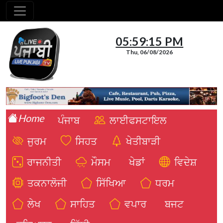
05:59:16 PM
Thu, 06/08/2026
Home
ਪੰਜਾਬ
ਲਾਈਫਸਟਾਇਲ
ਜੁਰਮ
ਸਿਹਤ
ਖੇਤੀਬਾੜੀ
ਰਾਜਨੀਤੀ
ਮੌਸਮ
ਖੇਡਾਂ
ਵਿਦੇਸ਼
ਤਕਨਾਲੋਜੀ
ਸਿੱਖਿਆ
ਧਰਮ
ਲੇਖ
ਸਾਹਿਤ
ਵਪਾਰ
ਬਜਟ