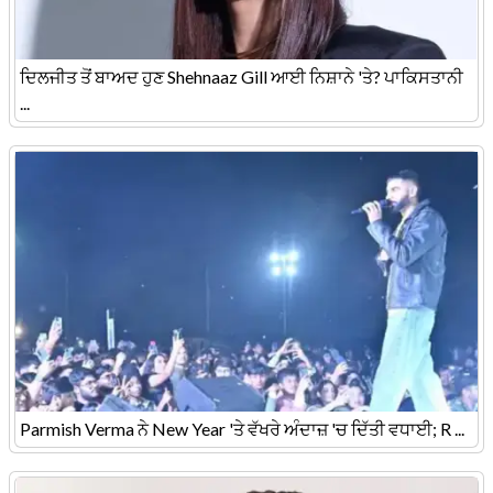
ਦਿਲਜੀਤ ਤੋਂ ਬਾਅਦ ਹੁਣ Shehnaaz Gill ਆਈ ਨਿਸ਼ਾਨੇ 'ਤੇ? ਪਾਕਿਸਤਾਨੀ
...
Parmish Verma ਨੇ New Year 'ਤੇ ਵੱਖਰੇ ਅੰਦਾਜ਼ 'ਚ ਦਿੱਤੀ ਵਧਾਈ; R ...