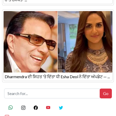
Dharmendra ਦੀ ਸਿਹਤ 'ਤੇ ਦਿੱਤਾ ਧੀ Esha Deol ਨੇ ਦਿੱਤਾ ਅੱਪਡੇਟ — ...