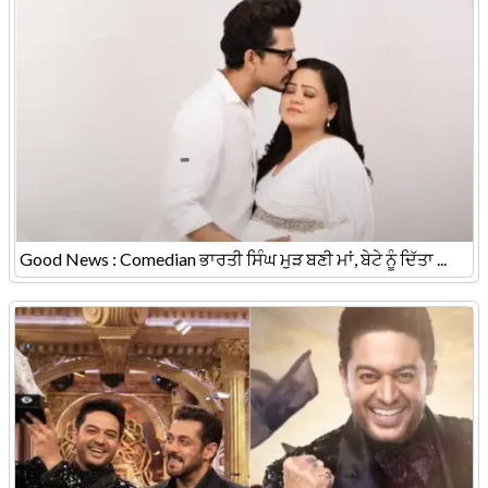
Good News : Comedian ਭਾਰਤੀ ਸਿੰਘ ਮੁੜ ਬਣੀ ਮਾਂ, ਬੇਟੇ ਨੂੰ ਦਿੱਤਾ ...