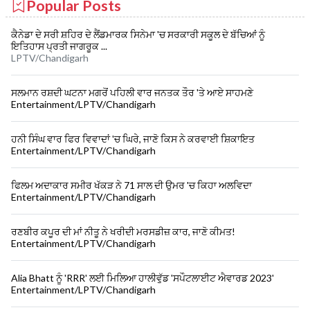
Popular Posts
ਕੈਨੇਡਾ ਦੇ ਸਰੀ ਸ਼ਹਿਰ ਦੇ ਲੈਂਡਮਾਰਕ ਸਿਨੇਮਾ 'ਚ ਸਰਕਾਰੀ ਸਕੂਲ ਦੇ ਬੱਚਿਆਂ ਨੂੰ
ਇਤਿਹਾਸ ਪ੍ਰਤੀ ਜਾਗਰੂਕ ...
LPTV/Chandigarh
ਸਲਮਾਨ ਰਸ਼ਦੀ ਘਟਨਾ ਮਗਰੋਂ ਪਹਿਲੀ ਵਾਰ ਜਨਤਕ ਤੌਰ 'ਤੇ ਆਏ ਸਾਹਮਣੇ
Entertainment/LPTV/Chandigarh
ਹਨੀ ਸਿੰਘ ਵਾਰ ਫਿਰ ਵਿਵਾਦਾਂ 'ਚ ਘਿਰੇ, ਜਾਣੋ ਕਿਸ ਨੇ ਕਰਵਾਈ ਸ਼ਿਕਾਇਤ
Entertainment/LPTV/Chandigarh
ਫਿਲਮ ਅਦਾਕਾਰ ਸਮੀਰ ਖੱਕੜ ਨੇ 71 ਸਾਲ ਦੀ ਉਮਰ 'ਚ ਕਿਹਾ ਅਲਵਿਦਾ
Entertainment/LPTV/Chandigarh
ਰਣਬੀਰ ਕਪੂਰ ਦੀ ਮਾਂ ਨੀਤੂ ਨੇ ਖਰੀਦੀ ਮਰਸਡੀਜ਼ ਕਾਰ, ਜਾਣੋ ਕੀਮਤ!
Entertainment/LPTV/Chandigarh
Alia Bhatt ਨੂੰ 'RRR' ਲਈ ਮਿਲਿਆ ਹਾਲੀਵੁੱਡ 'ਸਪੌਟਲਾਈਟ ਐਵਾਰਡ 2023'
Entertainment/LPTV/Chandigarh