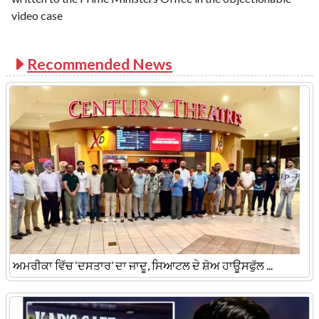
video case
Recommended News
ਅਮਰੀਕਾ ਵਿੱਚ ‘ਦਸਤਾਰ’ ਦਾ ਜਾਦੂ, ਸਿਆਟਲ ਦੇ ਸ਼ੋਅ ਹਾਊਸਫੁੱਲ ...