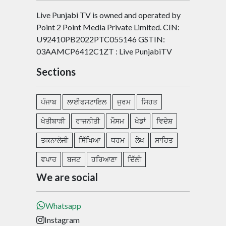
Live Punjabi TV is owned and operated by
Point 2 Point Media Private Limited. CIN:
U92410PB2022PTC055146 GSTIN:
03AAMCP6412C1ZT : Live PunjabiTV
Sections
ਪੰਜਾਬ
ਲਾਈਫਸਟਾਇਲ
ਜੁਰਮ
ਸਿਹਤ
ਖੇਤੀਬਾੜੀ
ਰਾਜਨੀਤੀ
ਮੌਸਮ
ਖੇਡਾਂ
ਵਿਦੇਸ਼
ਤਕਨਾਲੋਜੀ
ਸਿੱਖਿਆ
ਧਰਮ
ਲੇਖ
ਸਾਹਿਤ
ਵਪਾਰ
ਬਜਟ
ਹਰਿਆਣਾ
ਦਿੱਲੀ
We are social
Whatsapp
Instagram