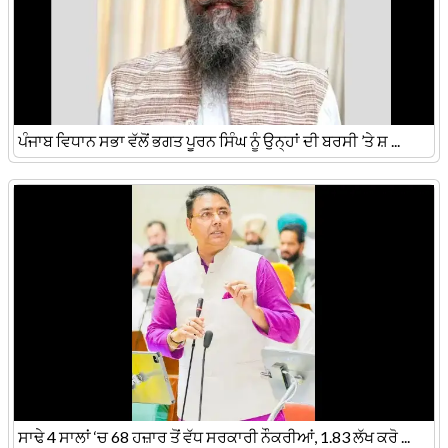
ਪੰਜਾਬ ਵਿਧਾਨ ਸਭਾ ਵੱਲੋਂ ਭਗਤ ਪੂਰਨ ਸਿੰਘ ਨੂੰ ਉਨ੍ਹਾਂ ਦੀ ਬਰਸੀ ’ਤੇ ਸ਼ ...
ਸਾਢੇ 4 ਸਾਲਾਂ ‘ਚ 68 ਹਜ਼ਾਰ ਤੋਂ ਵੱਧ ਸਰਕਾਰੀ ਨੌਕਰੀਆਂ, 1.83 ਲੱਖ ਕਰੋ ...