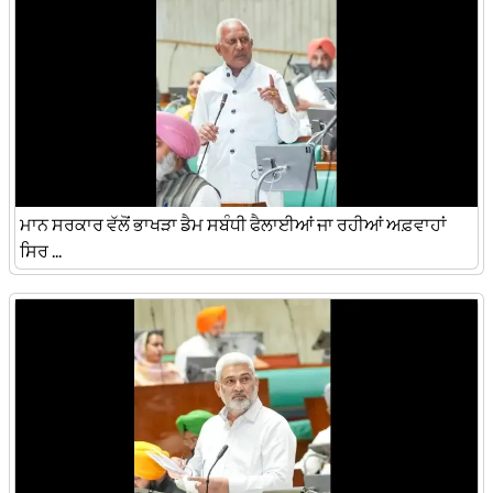
ਮਾਨ ਸਰਕਾਰ ਵੱਲੋਂ ਭਾਖੜਾ ਡੈਮ ਸਬੰਧੀ ਫੈਲਾਈਆਂ ਜਾ ਰਹੀਆਂ ਅਫ਼ਵਾਹਾਂ
ਸਿਰ ...