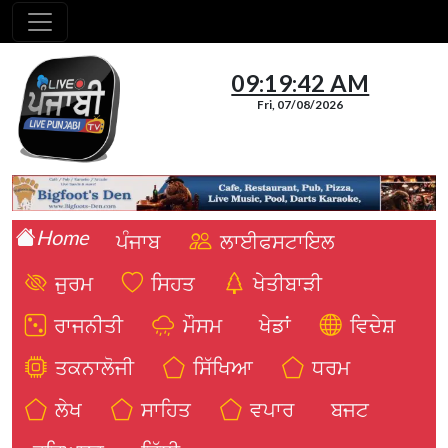
09:19:43 AM
Fri, 07/08/2026
Home
ਪੰਜਾਬ
ਲਾਈਫਸਟਾਇਲ
ਜੁਰਮ
ਸਿਹਤ
ਖੇਤੀਬਾੜੀ
ਰਾਜਨੀਤੀ
ਮੌਸਮ
ਖੇਡਾਂ
ਵਿਦੇਸ਼
ਤਕਨਾਲੋਜੀ
ਸਿੱਖਿਆ
ਧਰਮ
ਲੇਖ
ਸਾਹਿਤ
ਵਪਾਰ
ਬਜਟ