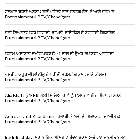
ਸਲਮਾਨ ਰਸ਼ਦੀ ਘਟਨਾ ਮਗਰੋਂ ਪਹਿਲੀ ਵਾਰ ਜਨਤਕ ਤੌਰ 'ਤੇ ਆਏ ਸਾਹਮਣੇ
Entertainment/LPTV/Chandigarh
ਹਨੀ ਸਿੰਘ ਵਾਰ ਫਿਰ ਵਿਵਾਦਾਂ 'ਚ ਘਿਰੇ, ਜਾਣੋ ਕਿਸ ਨੇ ਕਰਵਾਈ ਸ਼ਿਕਾਇਤ
Entertainment/LPTV/Chandigarh
ਫਿਲਮ ਅਦਾਕਾਰ ਸਮੀਰ ਖੱਕੜ ਨੇ 71 ਸਾਲ ਦੀ ਉਮਰ 'ਚ ਕਿਹਾ ਅਲਵਿਦਾ
Entertainment/LPTV/Chandigarh
ਰਣਬੀਰ ਕਪੂਰ ਦੀ ਮਾਂ ਨੀਤੂ ਨੇ ਖਰੀਦੀ ਮਰਸਡੀਜ਼ ਕਾਰ, ਜਾਣੋ ਕੀਮਤ!
Entertainment/LPTV/Chandigarh
Alia Bhatt ਨੂੰ 'RRR' ਲਈ ਮਿਲਿਆ ਹਾਲੀਵੁੱਡ 'ਸਪੌਟਲਾਈਟ ਐਵਾਰਡ 2023'
Entertainment/LPTV/Chandigarh
Actress Daljit Kaur death : ਪੰਜਾਬੀ ਫ਼ਿਲਮਾਂ ਦੀ ਅਦਾਕਾਰਾ ਦਲਜੀਤ ਕ
Entertainment/LPTV/Chandigarh
Big B Birthday: ਮਹਾਨਾਇਕ ਅਮਿਤਾਭ ਬੱਚਨ 80 ਸਾਲ ਦੇ ਹੋਏ, ਜਨਮਦਿਨ ਮਨ