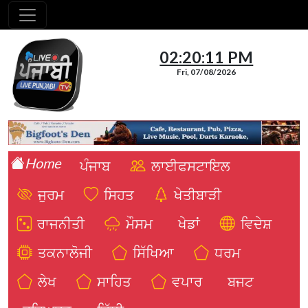
02:20:12 PM
Fri, 07/08/2026
Home
ਪੰਜਾਬ
ਲਾਈਫਸਟਾਇਲ
ਜੁਰਮ
ਸਿਹਤ
ਖੇਤੀਬਾੜੀ
ਰਾਜਨੀਤੀ
ਮੌਸਮ
ਖੇਡਾਂ
ਵਿਦੇਸ਼
ਤਕਨਾਲੋਜੀ
ਸਿੱਖਿਆ
ਧਰਮ
ਲੇਖ
ਸਾਹਿਤ
ਵਪਾਰ
ਬਜਟ