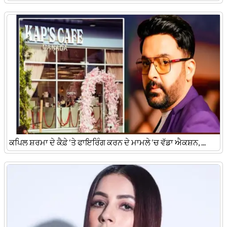
ਕਪਿਲ ਸ਼ਰਮਾ ਦੇ ਕੈਫ਼ੇ ‘ਤੇ ਫਾਇਰਿੰਗ ਕਰਨ ਦੇ ਮਾਮਲੇ ‘ਚ ਵੱਡਾ ਐਕਸ਼ਨ, ...