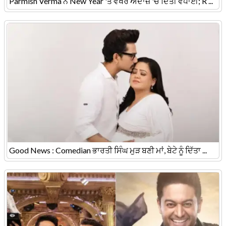
Parmish Verma ਨੇ New Year 'ਤੇ ਵੱਖਰੇ ਅੰਦਾਜ਼ 'ਚ ਦਿੱਤੀ ਵਧਾਈ; R ...
Good News : Comedian ਭਾਰਤੀ ਸਿੰਘ ਮੁੜ ਬਣੀ ਮਾਂ, ਬੇਟੇ ਨੂੰ ਦਿੱਤਾ ...