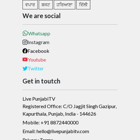
ਵਪਾਰ
ਬਜਟ
ਹਰਿਆਣਾ
ਦਿੱਲੀ
We are social
Whatsapp
Instagram
Facebook
Youtube
Twitter
Get in toutch
Live PunjabiTV
Registered Office: C/O Jagjit Singh Gazipur,
Kapurthala, Punjab, India - 144626
Mobile: +91 8872440000
Email: hello@livepunjabitv.com
Privacy Terms