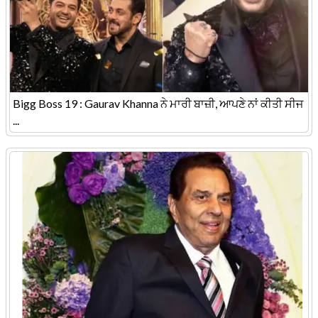
Bigg Boss 19 : Gaurav Khanna ਨੇ ਮਾਰੀ ਬਾਜ਼ੀ, ਆਪਣੇ ਨਾਂ ਕੀਤੀ ਸੀਜ
...