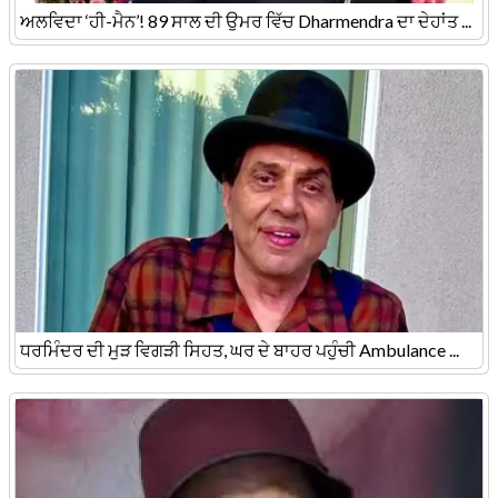
ਅਲਵਿਦਾ ‘ਹੀ-ਮੈਨ’! 89 ਸਾਲ ਦੀ ਉਮਰ ਵਿੱਚ Dharmendra ਦਾ ਦੇਹਾਂਤ ...
ਧਰਮਿੰਦਰ ਦੀ ਮੁੜ ਵਿਗੜੀ ਸਿਹਤ, ਘਰ ਦੇ ਬਾਹਰ ਪਹੁੰਚੀ Ambulance ...