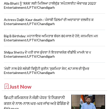
Alia Bhatt ਨੂੰ 'RRR' ਲਈ ਮਿਲਿਆ ਹਾਲੀਵੁੱਡ 'ਸਪੌਟਲਾਈਟ ਐਵਾਰਡ 2023'
Entertainment/LPTV/Chandigarh
Actress Daljit Kaur death : ਪੰਜਾਬੀ ਫ਼ਿਲਮਾਂ ਦੀ ਅਦਾਕਾਰਾ ਦਲਜੀਤ ਕ
Entertainment/LPTV/Chandigarh
Big B Birthday: ਮਹਾਨਾਇਕ ਅਮਿਤਾਭ ਬੱਚਨ 80 ਸਾਲ ਦੇ ਹੋਏ, ਜਨਮਦਿਨ ਮਨ
Entertainment/LPTV/Chandigarh
Shilpa Shetty ਦੇ ਪਤੀ ਰਾਜ ਕੁੰਦਰਾ ਨੇ ਇਤਰਾਜ਼ਯੋਗ ਵੀਡੀਓ ਮਾਮਲੇ 'ਚ ਪ
Entertainment/LPTV/Chandigarh
'ਮੋਦੀ' ਨਾਲ ਫੇਰੇ ਲਏਗੀ ਬਿਊਟੀ ਕੁਈਨ 'ਸੁਸ਼ਮਿਤਾ ਸੇਨ', 47 ਸਾਲ ਦੀ ਉਮਰ
Entertainment/LPTV/Chandigarh
Just Now
ਡਿਪਟੀ ਕਮਿਸ਼ਨਰ ਨੇ ਜੰਗੀ ਪੱਧਰ ’ਤੇ ਨਿਗਰਾਨੀ
ਕਰਨ ਦੇ ਨਾਲ-ਨਾਲ ਘਰ-ਘਰ ਜਾਂਚ ਅਤੇ ਫੋਗਿੰਗ ਦੇ