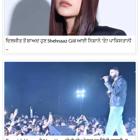
ਦਿਲਜੀਤ ਤੋਂ ਬਾਅਦ ਹੁਣ Shehnaaz Gill ਆਈ ਨਿਸ਼ਾਨੇ 'ਤੇ? ਪਾਕਿਸਤਾਨੀ
...