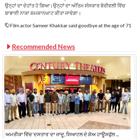
ਉਨ੍ਹਾਂ ਦਾ ਦੇਹਾਂਤ ਹੋ ਗਿਆ।ਉਨ੍ਹਾਂ ਦਾ ਅੰਤਿਮ ਸੰਸਕਾਰ ਬੋਰੀਵਲੀ ਵਿੱਚ
ਬਾਭਾਈ ਨਾਕਾ ਸ਼ਮਸ਼ਾਨਘਾਟ ਕੀਤਾ ਜਾਵੇਗਾ।
Film actor Sameer Khakkar said goodbye at the age of 71
Recommended News
ਅਮਰੀਕਾ ਵਿੱਚ ‘ਦਸਤਾਰ’ ਦਾ ਜਾਦੂ, ਸਿਆਟਲ ਦੇ ਸ਼ੋਅ ਹਾਊਸਫੁੱਲ ...