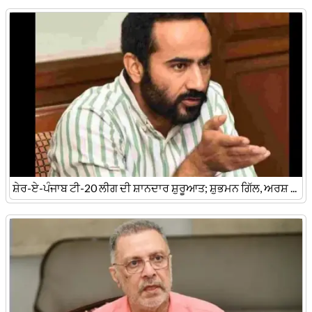
ਸ਼ੇਰ-ਏ-ਪੰਜਾਬ ਟੀ-20 ਲੀਗ ਦੀ ਸ਼ਾਨਦਾਰ ਸ਼ੁਰੂਆਤ; ਸ਼ੁਭਮਨ ਗਿੱਲ, ਅਰਸ਼ ...