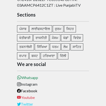
03AAMCP6412C1ZT : Live PunjabiTV
Sections
ਪੰਜਾਬ
ਲਾਈਫਸਟਾਇਲ
ਜੁਰਮ
ਸਿਹਤ
ਖੇਤੀਬਾੜੀ
ਰਾਜਨੀਤੀ
ਮੌਸਮ
ਖੇਡਾਂ
ਵਿਦੇਸ਼
ਤਕਨਾਲੋਜੀ
ਸਿੱਖਿਆ
ਧਰਮ
ਲੇਖ
ਸਾਹਿਤ
ਵਪਾਰ
ਬਜਟ
ਹਰਿਆਣਾ
ਦਿੱਲੀ
We are social
Whatsapp
Instagram
Facebook
Youtube
Twitter