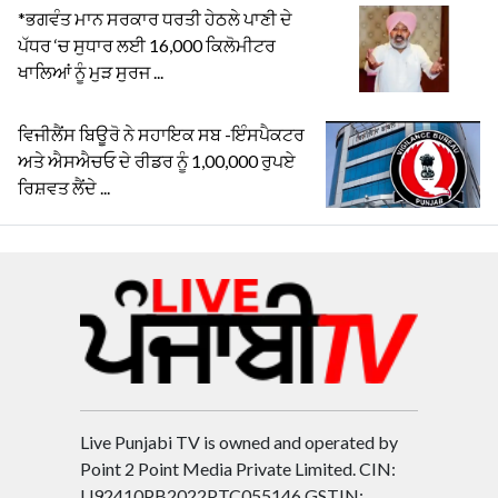
*ਭਗਵੰਤ ਮਾਨ ਸਰਕਾਰ ਧਰਤੀ ਹੇਠਲੇ ਪਾਣੀ ਦੇ
ਪੱਧਰ ‘ਚ ਸੁਧਾਰ ਲਈ 16,000 ਕਿਲੋਮੀਟਰ
ਖਾਲਿਆਂ ਨੂੰ ਮੁੜ ਸੁਰਜ ...
ਵਿਜੀਲੈਂਸ ਬਿਊਰੋ ਨੇ ਸਹਾਇਕ ਸਬ -ਇੰਸਪੈਕਟਰ
ਅਤੇ ਐਸਐਚਓ ਦੇ ਰੀਡਰ ਨੂੰ 1,00,000 ਰੁਪਏ
ਰਿਸ਼ਵਤ ਲੈਂਦੇ ...
Live Punjabi TV is owned and operated by
Point 2 Point Media Private Limited. CIN:
U92410PB2022PTC055146 GSTIN: