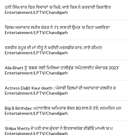
ਹਨੀ ਸਿੰਘ ਵਾਰ ਫਿਰ ਵਿਵਾਦਾਂ 'ਚ ਘਿਰੇ, ਜਾਣੋ ਕਿਸ ਨੇ ਕਰਵਾਈ ਸ਼ਿਕਾਇਤ
Entertainment/LPTV/Chandigarh
ਫਿਲਮ ਅਦਾਕਾਰ ਸਮੀਰ ਖੱਕੜ ਨੇ 71 ਸਾਲ ਦੀ ਉਮਰ 'ਚ ਕਿਹਾ ਅਲਵਿਦਾ
Entertainment/LPTV/Chandigarh
ਰਣਬੀਰ ਕਪੂਰ ਦੀ ਮਾਂ ਨੀਤੂ ਨੇ ਖਰੀਦੀ ਮਰਸਡੀਜ਼ ਕਾਰ, ਜਾਣੋ ਕੀਮਤ!
Entertainment/LPTV/Chandigarh
Alia Bhatt ਨੂੰ 'RRR' ਲਈ ਮਿਲਿਆ ਹਾਲੀਵੁੱਡ 'ਸਪੌਟਲਾਈਟ ਐਵਾਰਡ 2023'
Entertainment/LPTV/Chandigarh
Actress Daljit Kaur death : ਪੰਜਾਬੀ ਫ਼ਿਲਮਾਂ ਦੀ ਅਦਾਕਾਰਾ ਦਲਜੀਤ ਕ
Entertainment/LPTV/Chandigarh
Big B Birthday: ਮਹਾਨਾਇਕ ਅਮਿਤਾਭ ਬੱਚਨ 80 ਸਾਲ ਦੇ ਹੋਏ, ਜਨਮਦਿਨ ਮਨ
Entertainment/LPTV/Chandigarh
Shilpa Shetty ਦੇ ਪਤੀ ਰਾਜ ਕੁੰਦਰਾ ਨੇ ਇਤਰਾਜ਼ਯੋਗ ਵੀਡੀਓ ਮਾਮਲੇ 'ਚ ਪ
Entertainment/LPTV/Chandigarh