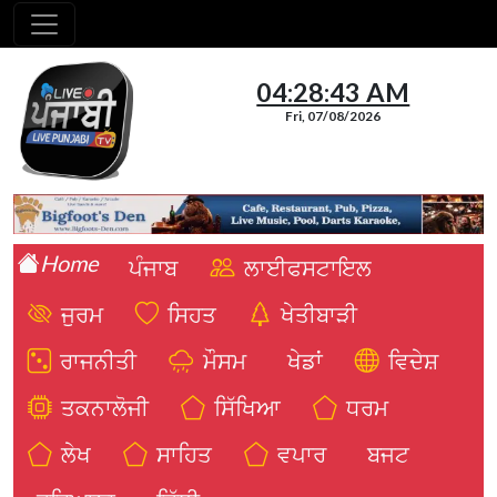
04:28:44 AM
Fri, 07/08/2026
Home
ਪੰਜਾਬ
ਲਾਈਫਸਟਾਇਲ
ਜੁਰਮ
ਸਿਹਤ
ਖੇਤੀਬਾੜੀ
ਰਾਜਨੀਤੀ
ਮੌਸਮ
ਖੇਡਾਂ
ਵਿਦੇਸ਼
ਤਕਨਾਲੋਜੀ
ਸਿੱਖਿਆ
ਧਰਮ
ਲੇਖ
ਸਾਹਿਤ
ਵਪਾਰ
ਬਜਟ