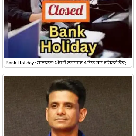
Bank Holiday : ਸਾਵਧਾਨ! ਅੱਜ ਤੋਂ ਲਗਾਤਾਰ 4 ਦਿਨ ਬੰਦ ਰਹਿਣਗੇ ਬੈਂਕ; ...