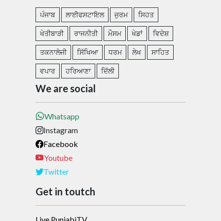
ਪੰਜਾਬ
ਲਾਈਫਸਟਾਇਲ
ਜੁਰਮ
ਸਿਹਤ
ਖੇਤੀਬਾੜੀ
ਰਾਜਨੀਤੀ
ਮੌਸਮ
ਖੇਡਾਂ
ਵਿਦੇਸ਼
ਤਕਨਾਲੋਜੀ
ਸਿੱਖਿਆ
ਧਰਮ
ਲੇਖ
ਸਾਹਿਤ
ਵਪਾਰ
ਹਰਿਆਣਾ
ਦਿੱਲੀ
We are social
Whatsapp
Instagram
Facebook
Youtube
Twitter
Get in toutch
Live PunjabiTV