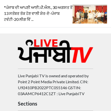
*ਪੰਜਾਬ ਦੀ ਆਪਣੀ ਆਈ.ਪੀ.ਐਲ., 30 ਅਗਸਤ ਤੋਂ
13 ਸਤੰਬਰ ਤੱਕ ਹੋਣ ਵਾਲੀ ਸ਼ੇਰ-ਏ-ਪੰਜਾਬ
ਟਵੰਟੀ-20 ਲੀਗ ਵਿੱ ...
Live Punjabi TV is owned and operated by
Point 2 Point Media Private Limited. CIN:
U92410PB2022PTC055146 GSTIN:
03AAMCP6412C1ZT : Live PunjabiTV
Sections