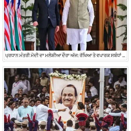
ਪ੍ਰਧਾਨ ਮੰਤਰੀ ਮੋਦੀ ਦਾ ਮਲੇਸ਼ੀਆ ਦੌਰਾ ਅੱਜ: ਰੱਖਿਆ ਤੇ ਵਪਾਰਕ ਸਬੰਧਾਂ ...