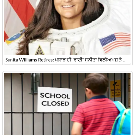
Sunita Williams Retires: ਪੁਲਾੜ ਦੀ 'ਰਾਣੀ' ਸੁਨੀਤਾ ਵਿਲੀਅਮਜ਼ ਨੇ ...