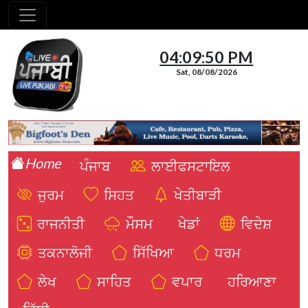
04:09:52 PM
Sat, 08/08/2026
Home
ਪੰਜਾਬ
ਲਾਈਫਸਟਾਇਲ
ਜੁਰਮ
ਸਿਹਤ
ਖੇਤੀਬਾੜੀ
ਰਾਜਨੀਤੀ
ਮੌਸਮ
ਖੇਡਾਂ
ਵਿਦੇਸ਼
ਤਕਨਾਲੋਜੀ
ਸਿੱਖਿਆ
ਧਰਮ
ਲੇਖ
ਸਾਹਿਤ
ਵਪਾਰ
ਹਰਿਆਣਾ