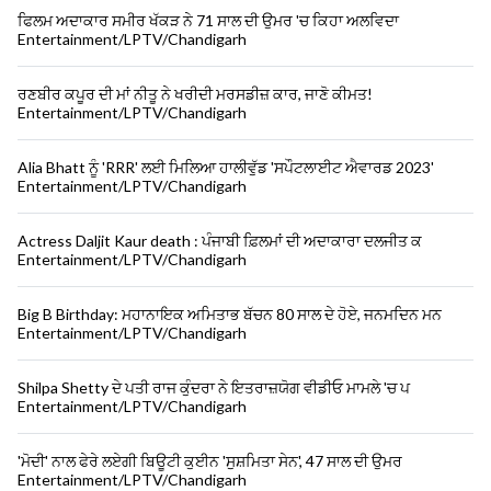
ਫਿਲਮ ਅਦਾਕਾਰ ਸਮੀਰ ਖੱਕੜ ਨੇ 71 ਸਾਲ ਦੀ ਉਮਰ 'ਚ ਕਿਹਾ ਅਲਵਿਦਾ
Entertainment/LPTV/Chandigarh
ਰਣਬੀਰ ਕਪੂਰ ਦੀ ਮਾਂ ਨੀਤੂ ਨੇ ਖਰੀਦੀ ਮਰਸਡੀਜ਼ ਕਾਰ, ਜਾਣੋ ਕੀਮਤ!
Entertainment/LPTV/Chandigarh
Alia Bhatt ਨੂੰ 'RRR' ਲਈ ਮਿਲਿਆ ਹਾਲੀਵੁੱਡ 'ਸਪੌਟਲਾਈਟ ਐਵਾਰਡ 2023'
Entertainment/LPTV/Chandigarh
Actress Daljit Kaur death : ਪੰਜਾਬੀ ਫ਼ਿਲਮਾਂ ਦੀ ਅਦਾਕਾਰਾ ਦਲਜੀਤ ਕ
Entertainment/LPTV/Chandigarh
Big B Birthday: ਮਹਾਨਾਇਕ ਅਮਿਤਾਭ ਬੱਚਨ 80 ਸਾਲ ਦੇ ਹੋਏ, ਜਨਮਦਿਨ ਮਨ
Entertainment/LPTV/Chandigarh
Shilpa Shetty ਦੇ ਪਤੀ ਰਾਜ ਕੁੰਦਰਾ ਨੇ ਇਤਰਾਜ਼ਯੋਗ ਵੀਡੀਓ ਮਾਮਲੇ 'ਚ ਪ
Entertainment/LPTV/Chandigarh
'ਮੋਦੀ' ਨਾਲ ਫੇਰੇ ਲਏਗੀ ਬਿਊਟੀ ਕੁਈਨ 'ਸੁਸ਼ਮਿਤਾ ਸੇਨ', 47 ਸਾਲ ਦੀ ਉਮਰ
Entertainment/LPTV/Chandigarh