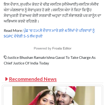
ਇਸ ਦੌਰਾਨ, ਸੁਪਰੀਮ ਕੋਰਟ ਦੇ ਚੀਫ਼ ਜਸਟਿਸ (ਸੀਜੇਆਈ) ਜਸਟਿਸ ਸੰਜੀਵ
ਖੰਨਾ ਮੰਗਲਵਾਰ ਨੂੰ ਸੇਵਾਮੁਕਤ ਹੋ ਗਏ।ਜਸਟਿਸ ਖੰਨਾ ਨੇ ਕਿਹਾ ਕਿ ਉਹ
ਸੇਵਾਮੁਕਤੀ ਤੋਂ ਬਾਅਦ ਕੋਈ ਸਰਕਾਰੀ ਅਹੁਦਾ ਨਹੀਂ ਸੰਭਾਲਣਗੇ ਪਰ ਕਾਨੂੰਨ ਦਾ
ਅਭਿਆਸ ਕਰਦੇ ਰਹਿਣਗੇ।
Read More:
ਪੁੰਛ 'ਚ ਹ.ਮ.ਲੇ ਦੌਰਾਨ ਮਾਰੇ ਗਏ 4 ਸਿੱਖਾਂ ਦੇ ਪਰਿਵਾਰਾਂ ਨੂੰ
SGPC ਦੇਵੇਗੀ 5-5 ਲੱਖ ਰੁਪਏ
Powered by
Froala Editor
Justice Bhushan Ramakrishna Gavai To Take Charge As
Chief Justice Of India Today
Recommended News