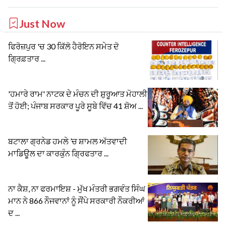
Just Now
ਫਿਰੋਜ਼ਪੁਰ 'ਚ 30 ਕਿੱਲੋ ਹੈਰੋਇਨ ਸਮੇਤ ਦੋ
ਗ੍ਰਿਫ਼ਤਾਰ ...
'ਹਮਾਰੇ ਰਾਮ' ਨਾਟਕ ਦੇ ਮੰਚਨ ਦੀ ਸ਼ੁਰੂਆਤ ਮੋਹਾਲੀ
ਤੋਂ ਹੋਈ; ਪੰਜਾਬ ਸਰਕਾਰ ਪੂਰੇ ਸੂਬੇ ਵਿੱਚ 41 ਸ਼ੋਅ ...
ਬਟਾਲਾ ਗ੍ਰਨੇਡ ਹਮਲੇ ’ਚ ਸ਼ਾਮਲ ਅੱਤਵਾਦੀ
ਮਾਡਿਊਲ ਦਾ ਕਾਰਕੁੰਨ ਗ੍ਰਿਫਤਾਰ ...
ਨਾ ਕੈਸ਼, ਨਾ ਫਰਮਾਇਸ਼ - ਮੁੱਖ ਮੰਤਰੀ ਭਗਵੰਤ ਸਿੰਘ
ਮਾਨ ਨੇ 866 ਨੌਜਵਾਨਾਂ ਨੂੰ ਸੌਂਪੇ ਸਰਕਾਰੀ ਨੌਕਰੀਆਂ
ਦ ...