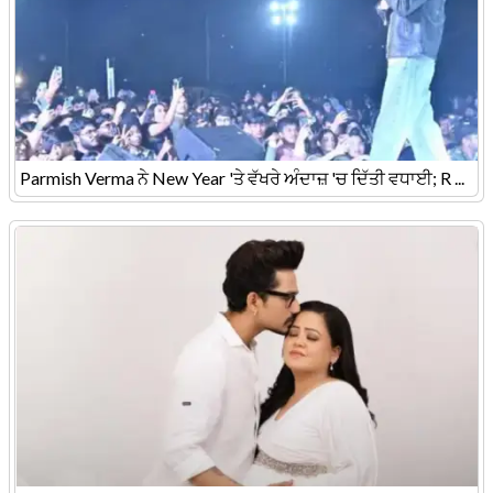
Parmish Verma ਨੇ New Year 'ਤੇ ਵੱਖਰੇ ਅੰਦਾਜ਼ 'ਚ ਦਿੱਤੀ ਵਧਾਈ; R ...