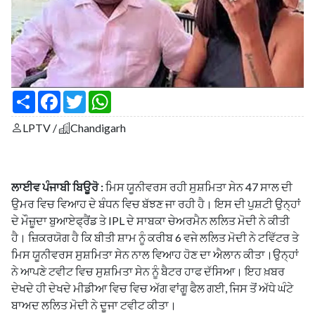
S
F
T
W
h
a
w
h
a
c
i
a
LPTV /
Chandigarh
r
e
t
t
e
b
t
s
o
e
A
o
r
p
k
p
ਲਾਈਵ ਪੰਜਾਬੀ ਬਿਊਰੋ :
ਮਿਸ ਯੂਨੀਵਰਸ ਰਹੀ ਸੁਸ਼ਮਿਤਾ ਸੇਨ 47 ਸਾਲ ਦੀ
ਉਮਰ ਵਿਚ ਵਿਆਹ ਦੇ ਬੰਧਨ ਵਿਚ ਬੱਝਣ ਜਾ ਰਹੀ ਹੈ। ਇਸ ਦੀ ਪੁਸ਼ਟੀ ਉਨ੍ਹਾਂ
ਦੇ ਮੌਜ਼ੂਦਾ ਬੁਆਏਫ੍ਰੈਂਡ ਤੇ IPL ਦੇ ਸਾਬਕਾ ਚੇਅਰਮੈਨ ਲਲਿਤ ਮੋਦੀ ਨੇ ਕੀਤੀ
ਹੈ। ਜ਼ਿਕਰਯੋਗ ਹੈ ਕਿ ਬੀਤੀ ਸ਼ਾਮ ਨੂੰ ਕਰੀਬ 6 ਵਜੇ ਲਲਿਤ ਮੋਦੀ ਨੇ ਟਵਿੱਟਰ ਤੇ
ਮਿਸ ਯੂਨੀਵਰਸ ਸੁਸ਼ਮਿਤਾ ਸੇਨ ਨਾਲ ਵਿਆਹ ਹੋਣ ਦਾ ਐਲਾਨ ਕੀਤਾ।ਉਨ੍ਹਾਂ
ਨੇ ਆਪਣੇ ਟਵੀਟ ਵਿਚ ਸੁਸ਼ਮਿਤਾ ਸੇਨ ਨੂੰ ਬੈਟਰ ਹਾਫ ਦੱਸਿਆ। ਇਹ ਖ਼ਬਰ
ਦੇਖਦੇ ਹੀ ਦੇਖਦੇ ਮੀਡੀਆ ਵਿਚ ਵਿਚ ਅੱਗ ਵਾਂਗੂ ਫੈਲ ਗਈ, ਜਿਸ ਤੋਂ ਅੱਧੇ ਘੰਟੇ
ਬਾਅਦ ਲਲਿਤ ਮੋਦੀ ਨੇ ਦੂਜਾ ਟਵੀਟ ਕੀਤਾ।