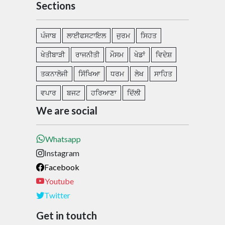
Sections
ਪੰਜਾਬ
ਲਾਈਫਸਟਾਇਲ
ਜੁਰਮ
ਸਿਹਤ
ਖੇਤੀਬਾੜੀ
ਰਾਜਨੀਤੀ
ਮੌਸਮ
ਖੇਡਾਂ
ਵਿਦੇਸ਼
ਤਕਨਾਲੋਜੀ
ਸਿੱਖਿਆ
ਧਰਮ
ਲੇਖ
ਸਾਹਿਤ
ਵਪਾਰ
ਬਜਟ
ਹਰਿਆਣਾ
ਦਿੱਲੀ
We are social
Whatsapp
Instagram
Facebook
Youtube
Twitter
Get in toutch