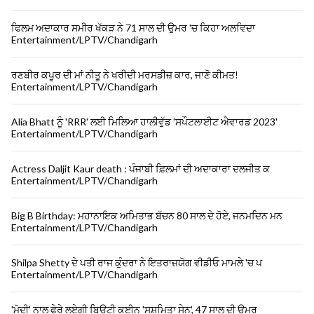
ਫਿਲਮ ਅਦਾਕਾਰ ਸਮੀਰ ਖੱਕੜ ਨੇ 71 ਸਾਲ ਦੀ ਉਮਰ 'ਚ ਕਿਹਾ ਅਲਵਿਦਾ
Entertainment/LPTV/Chandigarh
ਰਣਬੀਰ ਕਪੂਰ ਦੀ ਮਾਂ ਨੀਤੂ ਨੇ ਖਰੀਦੀ ਮਰਸਡੀਜ਼ ਕਾਰ, ਜਾਣੋ ਕੀਮਤ!
Entertainment/LPTV/Chandigarh
Alia Bhatt ਨੂੰ 'RRR' ਲਈ ਮਿਲਿਆ ਹਾਲੀਵੁੱਡ 'ਸਪੌਟਲਾਈਟ ਐਵਾਰਡ 2023'
Entertainment/LPTV/Chandigarh
Actress Daljit Kaur death : ਪੰਜਾਬੀ ਫ਼ਿਲਮਾਂ ਦੀ ਅਦਾਕਾਰਾ ਦਲਜੀਤ ਕ
Entertainment/LPTV/Chandigarh
Big B Birthday: ਮਹਾਨਾਇਕ ਅਮਿਤਾਭ ਬੱਚਨ 80 ਸਾਲ ਦੇ ਹੋਏ, ਜਨਮਦਿਨ ਮਨ
Entertainment/LPTV/Chandigarh
Shilpa Shetty ਦੇ ਪਤੀ ਰਾਜ ਕੁੰਦਰਾ ਨੇ ਇਤਰਾਜ਼ਯੋਗ ਵੀਡੀਓ ਮਾਮਲੇ 'ਚ ਪ
Entertainment/LPTV/Chandigarh
'ਮੋਦੀ' ਨਾਲ ਫੇਰੇ ਲਏਗੀ ਬਿਊਟੀ ਕੁਈਨ 'ਸੁਸ਼ਮਿਤਾ ਸੇਨ', 47 ਸਾਲ ਦੀ ਉਮਰ