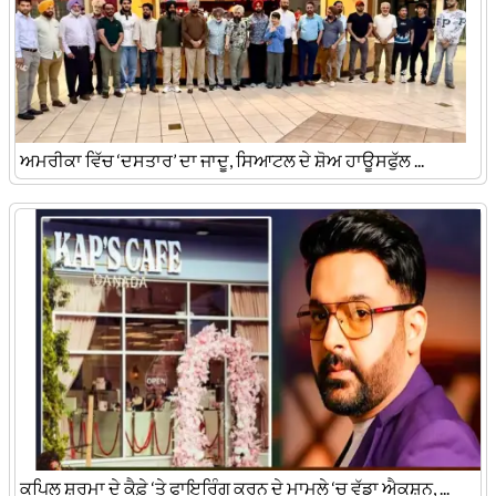
ਅਮਰੀਕਾ ਵਿੱਚ ‘ਦਸਤਾਰ’ ਦਾ ਜਾਦੂ, ਸਿਆਟਲ ਦੇ ਸ਼ੋਅ ਹਾਊਸਫੁੱਲ ...
ਕਪਿਲ ਸ਼ਰਮਾ ਦੇ ਕੈਫ਼ੇ ‘ਤੇ ਫਾਇਰਿੰਗ ਕਰਨ ਦੇ ਮਾਮਲੇ ‘ਚ ਵੱਡਾ ਐਕਸ਼ਨ, ...