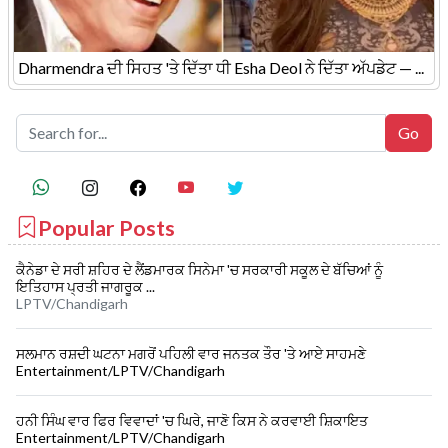
Dharmendra ਦੀ ਸਿਹਤ 'ਤੇ ਦਿੱਤਾ ਧੀ Esha Deol ਨੇ ਦਿੱਤਾ ਅੱਪਡੇਟ — ...
Popular Posts
ਕੈਨੇਡਾ ਦੇ ਸਰੀ ਸ਼ਹਿਰ ਦੇ ਲੈਂਡਮਾਰਕ ਸਿਨੇਮਾ 'ਚ ਸਰਕਾਰੀ ਸਕੂਲ ਦੇ ਬੱਚਿਆਂ ਨੂੰ
ਇਤਿਹਾਸ ਪ੍ਰਤੀ ਜਾਗਰੂਕ ...
LPTV/Chandigarh
ਸਲਮਾਨ ਰਸ਼ਦੀ ਘਟਨਾ ਮਗਰੋਂ ਪਹਿਲੀ ਵਾਰ ਜਨਤਕ ਤੌਰ 'ਤੇ ਆਏ ਸਾਹਮਣੇ
Entertainment/LPTV/Chandigarh
ਹਨੀ ਸਿੰਘ ਵਾਰ ਫਿਰ ਵਿਵਾਦਾਂ 'ਚ ਘਿਰੇ, ਜਾਣੋ ਕਿਸ ਨੇ ਕਰਵਾਈ ਸ਼ਿਕਾਇਤ
Entertainment/LPTV/Chandigarh