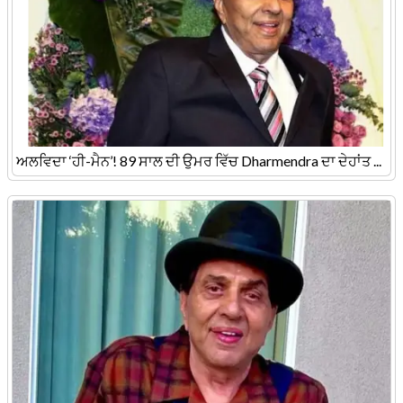
ਅਲਵਿਦਾ ‘ਹੀ-ਮੈਨ’! 89 ਸਾਲ ਦੀ ਉਮਰ ਵਿੱਚ Dharmendra ਦਾ ਦੇਹਾਂਤ ...