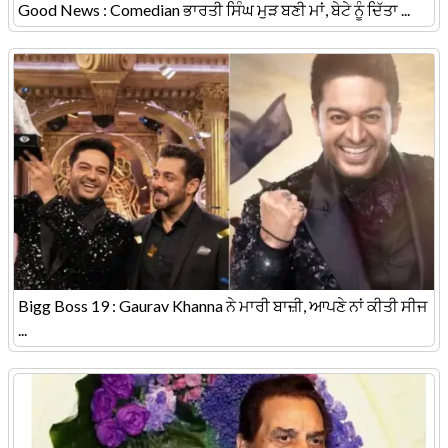
Good News : Comedian ਭਾਰਤੀ ਸਿੰਘ ਮੁੜ ਬਣੀ ਮਾਂ, ਬੇਟੇ ਨੂੰ ਦਿੱਤਾ ...
Bigg Boss 19 : Gaurav Khanna ਨੇ ਮਾਰੀ ਬਾਜ਼ੀ, ਆਪਣੇ ਨਾਂ ਕੀਤੀ ਸੀਜ
...