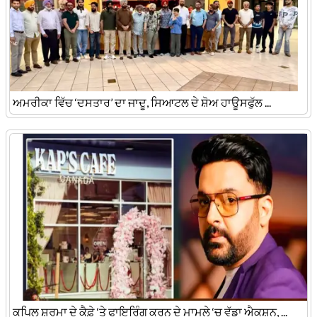
ਅਮਰੀਕਾ ਵਿੱਚ ‘ਦਸਤਾਰ’ ਦਾ ਜਾਦੂ, ਸਿਆਟਲ ਦੇ ਸ਼ੋਅ ਹਾਊਸਫੁੱਲ ...
ਕਪਿਲ ਸ਼ਰਮਾ ਦੇ ਕੈਫ਼ੇ ‘ਤੇ ਫਾਇਰਿੰਗ ਕਰਨ ਦੇ ਮਾਮਲੇ ‘ਚ ਵੱਡਾ ਐਕਸ਼ਨ, ...