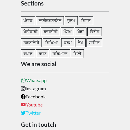
Sections
ਪੰਜਾਬ
ਲਾਈਫਸਟਾਇਲ
ਜੁਰਮ
ਸਿਹਤ
ਖੇਤੀਬਾੜੀ
ਰਾਜਨੀਤੀ
ਮੌਸਮ
ਖੇਡਾਂ
ਵਿਦੇਸ਼
ਤਕਨਾਲੋਜੀ
ਸਿੱਖਿਆ
ਧਰਮ
ਲੇਖ
ਸਾਹਿਤ
ਵਪਾਰ
ਬਜਟ
ਹਰਿਆਣਾ
ਦਿੱਲੀ
We are social
Whatsapp
Instagram
Facebook
Youtube
Twitter
Get in toutch