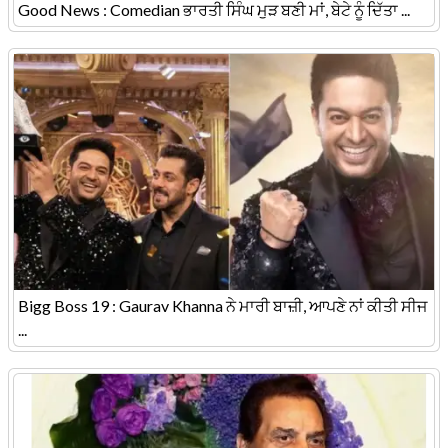
Good News : Comedian ਭਾਰਤੀ ਸਿੰਘ ਮੁੜ ਬਣੀ ਮਾਂ, ਬੇਟੇ ਨੂੰ ਦਿੱਤਾ ...
Bigg Boss 19 : Gaurav Khanna ਨੇ ਮਾਰੀ ਬਾਜ਼ੀ, ਆਪਣੇ ਨਾਂ ਕੀਤੀ ਸੀਜ
...