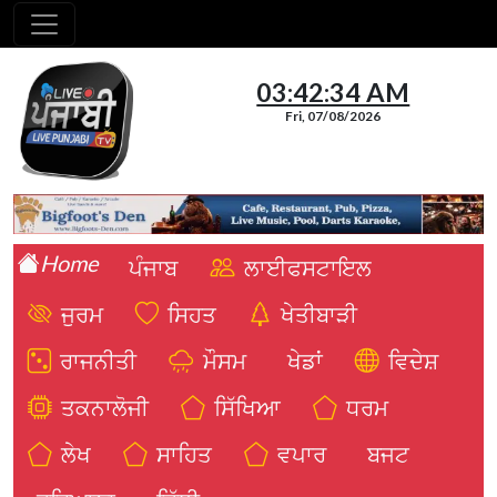
03:42:35 AM
Fri, 07/08/2026
Home
ਪੰਜਾਬ
ਲਾਈਫਸਟਾਇਲ
ਜੁਰਮ
ਸਿਹਤ
ਖੇਤੀਬਾੜੀ
ਰਾਜਨੀਤੀ
ਮੌਸਮ
ਖੇਡਾਂ
ਵਿਦੇਸ਼
ਤਕਨਾਲੋਜੀ
ਸਿੱਖਿਆ
ਧਰਮ
ਲੇਖ
ਸਾਹਿਤ
ਵਪਾਰ
ਬਜਟ