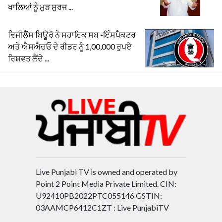
ਖਾਲਿਆਂ ਨੂੰ ਮੁੜ ਸੁਰਜ ...
ਵਿਜੀਲੈਂਸ ਬਿਊਰੋ ਨੇ ਸਹਾਇਕ ਸਬ -ਇੰਸਪੈਕਟਰ
ਅਤੇ ਐਸਐਚਓ ਦੇ ਰੀਡਰ ਨੂੰ 1,00,000 ਰੁਪਏ
ਰਿਸ਼ਵਤ ਲੈਂਦੇ ...
Live Punjabi TV is owned and operated by
Point 2 Point Media Private Limited. CIN:
U92410PB2022PTC055146 GSTIN:
03AAMCP6412C1ZT : Live PunjabiTV