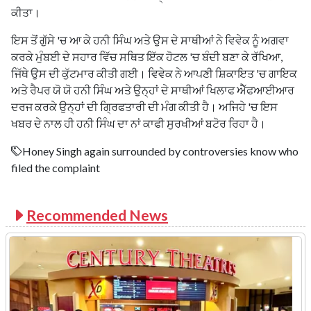
ਕੀਤਾ।
ਇਸ ਤੋਂ ਗੁੱਸੇ 'ਚ ਆ ਕੇ ਹਨੀ ਸਿੰਘ ਅਤੇ ਉਸ ਦੇ ਸਾਥੀਆਂ ਨੇ ਵਿਵੇਕ ਨੂੰ ਅਗਵਾ
ਕਰਕੇ ਮੁੰਬਈ ਦੇ ਸਹਾਰ ਵਿੱਚ ਸਥਿਤ ਇੱਕ ਹੋਟਲ 'ਚ ਬੰਦੀ ਬਣਾ ਕੇ ਰੱਖਿਆ,
ਜਿੱਥੇ ਉਸ ਦੀ ਕੁੱਟਮਾਰ ਕੀਤੀ ਗਈ। ਵਿਵੇਕ ਨੇ ਆਪਣੀ ਸ਼ਿਕਾਇਤ 'ਚ ਗਾਇਕ
ਅਤੇ ਰੈਪਰ ਯੋ ਯੋ ਹਨੀ ਸਿੰਘ ਅਤੇ ਉਨ੍ਹਾਂ ਦੇ ਸਾਥੀਆਂ ਖਿਲਾਫ ਐੱਫਆਈਆਰ
ਦਰਜ ਕਰਕੇ ਉਨ੍ਹਾਂ ਦੀ ਗ੍ਰਿਫਤਾਰੀ ਦੀ ਮੰਗ ਕੀਤੀ ਹੈ। ਅਜਿਹੇ 'ਚ ਇਸ
ਖਬਰ ਦੇ ਨਾਲ ਹੀ ਹਨੀ ਸਿੰਘ ਦਾ ਨਾਂ ਕਾਫੀ ਸੁਰਖੀਆਂ ਬਟੋਰ ਰਿਹਾ ਹੈ।
Honey Singh again surrounded by controversies know who
filed the complaint
Recommended News