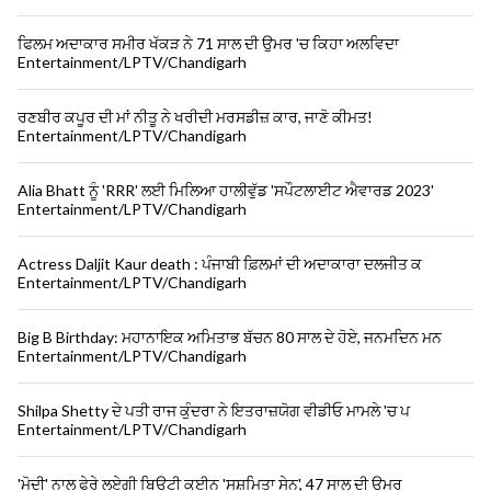
ਫਿਲਮ ਅਦਾਕਾਰ ਸਮੀਰ ਖੱਕੜ ਨੇ 71 ਸਾਲ ਦੀ ਉਮਰ 'ਚ ਕਿਹਾ ਅਲਵਿਦਾ
Entertainment/LPTV/Chandigarh
ਰਣਬੀਰ ਕਪੂਰ ਦੀ ਮਾਂ ਨੀਤੂ ਨੇ ਖਰੀਦੀ ਮਰਸਡੀਜ਼ ਕਾਰ, ਜਾਣੋ ਕੀਮਤ!
Entertainment/LPTV/Chandigarh
Alia Bhatt ਨੂੰ 'RRR' ਲਈ ਮਿਲਿਆ ਹਾਲੀਵੁੱਡ 'ਸਪੌਟਲਾਈਟ ਐਵਾਰਡ 2023'
Entertainment/LPTV/Chandigarh
Actress Daljit Kaur death : ਪੰਜਾਬੀ ਫ਼ਿਲਮਾਂ ਦੀ ਅਦਾਕਾਰਾ ਦਲਜੀਤ ਕ
Entertainment/LPTV/Chandigarh
Big B Birthday: ਮਹਾਨਾਇਕ ਅਮਿਤਾਭ ਬੱਚਨ 80 ਸਾਲ ਦੇ ਹੋਏ, ਜਨਮਦਿਨ ਮਨ
Entertainment/LPTV/Chandigarh
Shilpa Shetty ਦੇ ਪਤੀ ਰਾਜ ਕੁੰਦਰਾ ਨੇ ਇਤਰਾਜ਼ਯੋਗ ਵੀਡੀਓ ਮਾਮਲੇ 'ਚ ਪ
Entertainment/LPTV/Chandigarh
'ਮੋਦੀ' ਨਾਲ ਫੇਰੇ ਲਏਗੀ ਬਿਊਟੀ ਕੁਈਨ 'ਸੁਸ਼ਮਿਤਾ ਸੇਨ', 47 ਸਾਲ ਦੀ ਉਮਰ