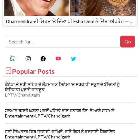
Dharmendra ਦੀ ਸਿਹਤ 'ਤੇ ਦਿੱਤਾ ਧੀ Esha Deol ਨੇ ਦਿੱਤਾ ਅੱਪਡੇਟ — ...
Popular Posts
ਕੈਨੇਡਾ ਦੇ ਸਰੀ ਸ਼ਹਿਰ ਦੇ ਲੈਂਡਮਾਰਕ ਸਿਨੇਮਾ 'ਚ ਸਰਕਾਰੀ ਸਕੂਲ ਦੇ ਬੱਚਿਆਂ ਨੂੰ
ਇਤਿਹਾਸ ਪ੍ਰਤੀ ਜਾਗਰੂਕ ...
LPTV/Chandigarh
ਸਲਮਾਨ ਰਸ਼ਦੀ ਘਟਨਾ ਮਗਰੋਂ ਪਹਿਲੀ ਵਾਰ ਜਨਤਕ ਤੌਰ 'ਤੇ ਆਏ ਸਾਹਮਣੇ
Entertainment/LPTV/Chandigarh
ਹਨੀ ਸਿੰਘ ਵਾਰ ਫਿਰ ਵਿਵਾਦਾਂ 'ਚ ਘਿਰੇ, ਜਾਣੋ ਕਿਸ ਨੇ ਕਰਵਾਈ ਸ਼ਿਕਾਇਤ
Entertainment/LPTV/Chandigarh