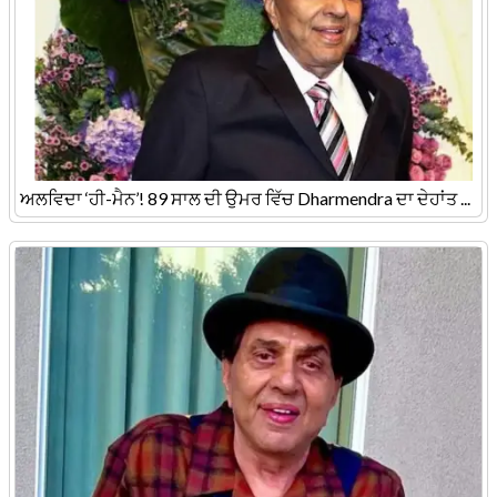
ਅਲਵਿਦਾ ‘ਹੀ-ਮੈਨ’! 89 ਸਾਲ ਦੀ ਉਮਰ ਵਿੱਚ Dharmendra ਦਾ ਦੇਹਾਂਤ ...