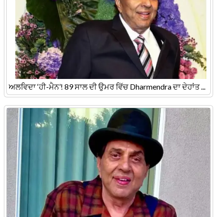
ਅਲਵਿਦਾ ‘ਹੀ-ਮੈਨ’! 89 ਸਾਲ ਦੀ ਉਮਰ ਵਿੱਚ Dharmendra ਦਾ ਦੇਹਾਂਤ ...