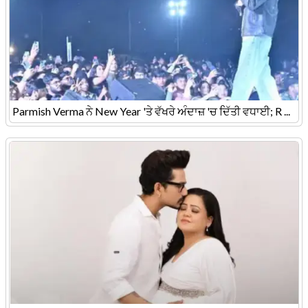
Parmish Verma ਨੇ New Year 'ਤੇ ਵੱਖਰੇ ਅੰਦਾਜ਼ 'ਚ ਦਿੱਤੀ ਵਧਾਈ; R ...