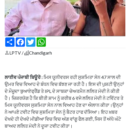
S
F
T
W
h
a
w
h
a
c
i
a
LPTV /
Chandigarh
r
e
t
t
e
b
t
s
o
e
A
o
r
p
k
p
ਲਾਈਵ ਪੰਜਾਬੀ ਬਿਊਰੋ :
ਮਿਸ ਯੂਨੀਵਰਸ ਰਹੀ ਸੁਸ਼ਮਿਤਾ ਸੇਨ 47 ਸਾਲ ਦੀ
ਉਮਰ ਵਿਚ ਵਿਆਹ ਦੇ ਬੰਧਨ ਵਿਚ ਬੱਝਣ ਜਾ ਰਹੀ ਹੈ। ਇਸ ਦੀ ਪੁਸ਼ਟੀ ਉਨ੍ਹਾਂ
ਦੇ ਮੌਜ਼ੂਦਾ ਬੁਆਏਫ੍ਰੈਂਡ ਤੇ IPL ਦੇ ਸਾਬਕਾ ਚੇਅਰਮੈਨ ਲਲਿਤ ਮੋਦੀ ਨੇ ਕੀਤੀ
ਹੈ। ਜ਼ਿਕਰਯੋਗ ਹੈ ਕਿ ਬੀਤੀ ਸ਼ਾਮ ਨੂੰ ਕਰੀਬ 6 ਵਜੇ ਲਲਿਤ ਮੋਦੀ ਨੇ ਟਵਿੱਟਰ ਤੇ
ਮਿਸ ਯੂਨੀਵਰਸ ਸੁਸ਼ਮਿਤਾ ਸੇਨ ਨਾਲ ਵਿਆਹ ਹੋਣ ਦਾ ਐਲਾਨ ਕੀਤਾ।ਉਨ੍ਹਾਂ
ਨੇ ਆਪਣੇ ਟਵੀਟ ਵਿਚ ਸੁਸ਼ਮਿਤਾ ਸੇਨ ਨੂੰ ਬੈਟਰ ਹਾਫ ਦੱਸਿਆ। ਇਹ ਖ਼ਬਰ
ਦੇਖਦੇ ਹੀ ਦੇਖਦੇ ਮੀਡੀਆ ਵਿਚ ਵਿਚ ਅੱਗ ਵਾਂਗੂ ਫੈਲ ਗਈ, ਜਿਸ ਤੋਂ ਅੱਧੇ ਘੰਟੇ
ਬਾਅਦ ਲਲਿਤ ਮੋਦੀ ਨੇ ਦੂਜਾ ਟਵੀਟ ਕੀਤਾ।