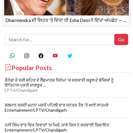
Dharmendra ਦੀ ਸਿਹਤ 'ਤੇ ਦਿੱਤਾ ਧੀ Esha Deol ਨੇ ਦਿੱਤਾ ਅੱਪਡੇਟ — ...
Popular Posts
ਕੈਨੇਡਾ ਦੇ ਸਰੀ ਸ਼ਹਿਰ ਦੇ ਲੈਂਡਮਾਰਕ ਸਿਨੇਮਾ 'ਚ ਸਰਕਾਰੀ ਸਕੂਲ ਦੇ ਬੱਚਿਆਂ ਨੂੰ
ਇਤਿਹਾਸ ਪ੍ਰਤੀ ਜਾਗਰੂਕ ...
LPTV/Chandigarh
ਸਲਮਾਨ ਰਸ਼ਦੀ ਘਟਨਾ ਮਗਰੋਂ ਪਹਿਲੀ ਵਾਰ ਜਨਤਕ ਤੌਰ 'ਤੇ ਆਏ ਸਾਹਮਣੇ
Entertainment/LPTV/Chandigarh
ਹਨੀ ਸਿੰਘ ਵਾਰ ਫਿਰ ਵਿਵਾਦਾਂ 'ਚ ਘਿਰੇ, ਜਾਣੋ ਕਿਸ ਨੇ ਕਰਵਾਈ ਸ਼ਿਕਾਇਤ
Entertainment/LPTV/Chandigarh