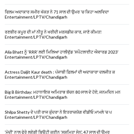
ਫਿਲਮ ਅਦਾਕਾਰ ਸਮੀਰ ਖੱਕੜ ਨੇ 71 ਸਾਲ ਦੀ ਉਮਰ 'ਚ ਕਿਹਾ ਅਲਵਿਦਾ
Entertainment/LPTV/Chandigarh
ਰਣਬੀਰ ਕਪੂਰ ਦੀ ਮਾਂ ਨੀਤੂ ਨੇ ਖਰੀਦੀ ਮਰਸਡੀਜ਼ ਕਾਰ, ਜਾਣੋ ਕੀਮਤ!
Entertainment/LPTV/Chandigarh
Alia Bhatt ਨੂੰ 'RRR' ਲਈ ਮਿਲਿਆ ਹਾਲੀਵੁੱਡ 'ਸਪੌਟਲਾਈਟ ਐਵਾਰਡ 2023'
Entertainment/LPTV/Chandigarh
Actress Daljit Kaur death : ਪੰਜਾਬੀ ਫ਼ਿਲਮਾਂ ਦੀ ਅਦਾਕਾਰਾ ਦਲਜੀਤ ਕ
Entertainment/LPTV/Chandigarh
Big B Birthday: ਮਹਾਨਾਇਕ ਅਮਿਤਾਭ ਬੱਚਨ 80 ਸਾਲ ਦੇ ਹੋਏ, ਜਨਮਦਿਨ ਮਨ
Entertainment/LPTV/Chandigarh
Shilpa Shetty ਦੇ ਪਤੀ ਰਾਜ ਕੁੰਦਰਾ ਨੇ ਇਤਰਾਜ਼ਯੋਗ ਵੀਡੀਓ ਮਾਮਲੇ 'ਚ ਪ
Entertainment/LPTV/Chandigarh
'ਮੋਦੀ' ਨਾਲ ਫੇਰੇ ਲਏਗੀ ਬਿਊਟੀ ਕੁਈਨ 'ਸੁਸ਼ਮਿਤਾ ਸੇਨ', 47 ਸਾਲ ਦੀ ਉਮਰ