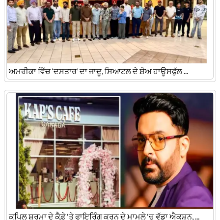
ਅਮਰੀਕਾ ਵਿੱਚ ‘ਦਸਤਾਰ’ ਦਾ ਜਾਦੂ, ਸਿਆਟਲ ਦੇ ਸ਼ੋਅ ਹਾਊਸਫੁੱਲ ...
ਕਪਿਲ ਸ਼ਰਮਾ ਦੇ ਕੈਫ਼ੇ ‘ਤੇ ਫਾਇਰਿੰਗ ਕਰਨ ਦੇ ਮਾਮਲੇ ‘ਚ ਵੱਡਾ ਐਕਸ਼ਨ, ...