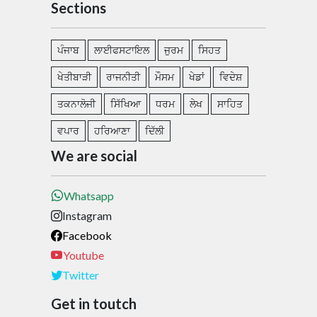
Sections
ਪੰਜਾਬ
ਲਾਈਫਸਟਾਇਲ
ਜੁਰਮ
ਸਿਹਤ
ਖੇਤੀਬਾੜੀ
ਰਾਜਨੀਤੀ
ਮੌਸਮ
ਖੇਡਾਂ
ਵਿਦੇਸ਼
ਤਕਨਾਲੋਜੀ
ਸਿੱਖਿਆ
ਧਰਮ
ਲੇਖ
ਸਾਹਿਤ
ਵਪਾਰ
ਹਰਿਆਣਾ
ਦਿੱਲੀ
We are social
Whatsapp
Instagram
Facebook
Youtube
Twitter
Get in toutch