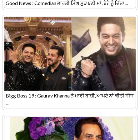
Good News : Comedian ਭਾਰਤੀ ਸਿੰਘ ਮੁੜ ਬਣੀ ਮਾਂ, ਬੇਟੇ ਨੂੰ ਦਿੱਤਾ ...
Bigg Boss 19 : Gaurav Khanna ਨੇ ਮਾਰੀ ਬਾਜ਼ੀ, ਆਪਣੇ ਨਾਂ ਕੀਤੀ ਸੀਜ
...