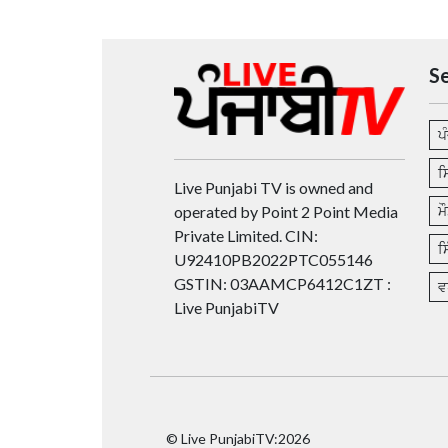
S
ਪ
ਸ
Live Punjabi TV is owned and
operated by Point 2 Point Media
ਮ
Private Limited. CIN:
ਸ
U92410PB2022PTC055146
GSTIN: 03AAMCP6412C1ZT :
ਵ
Live PunjabiTV
© Live PunjabiTV:2026