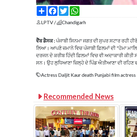
S
F
T
W
h
a
w
h
a
c
i
a
LPTV /
Chandigarh
r
e
t
t
e
b
t
s
o
e
A
o
r
p
ਵੈੱਬ ਡੈਸਕ :
ਪੰਜਾਬੀ ਸਿਨਮਾ ਜਗਤ ਦੀ ਸੁਪਰ ਸਟਾਰ ਰਹੀ ਹੀਰੋ
k
p
ਲਿਆ। ਆਪਣੇ ਜ਼ਮਾਨੇ ਵਿਚ ਪੰਜਾਬੀ ਫ਼ਿਲਮਾਂ ਦੀ "ਹੇਮਾ ਮਾਲਿਨ
ਦਰਜਨ ਦੇ ਕਰੀਬ ਹਿੰਦੀ ਫ਼ਿਲਮਾਂ ਵਿਚ ਵੀ ਅਦਾਕਾਰੀ ਕੀਤੀ ਸ
ਸਨ। ਉਹ ਲੁਧਿਆਣਾ ਜ਼ਿਲ੍ਹੇ ਦੇ ਪਿੰਡ ਐਤੀਆਣਾ ਦੀ ਰਹਿਣ 
Actress Daljit Kaur death Punjabi film actress
Recommended News