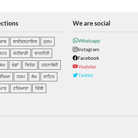
ections
We are social
Whatsapp
ੰਜਾਬ
ਲਾਈਫਸਟਾਇਲ
ਜੁਰਮ
Instagram
ਿਹਤ
ਖੇਤੀਬਾੜੀ
ਰਾਜਨੀਤੀ
Facebook
ੌਸਮ
ਖੇਡਾਂ
ਵਿਦੇਸ਼
ਤਕਨਾਲੋਜੀ
Youtube
Twitter
ਿੱਖਿਆ
ਧਰਮ
ਲੇਖ
ਸਾਹਿਤ
ਪਾਰ
ਹਰਿਆਣਾ
ਦਿੱਲੀ