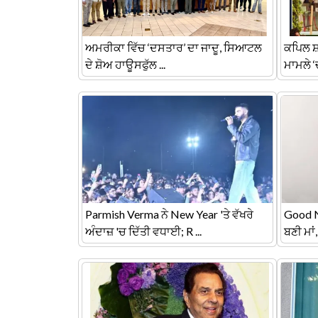
ਅਮਰੀਕਾ ਵਿੱਚ ‘ਦਸਤਾਰ’ ਦਾ ਜਾਦੂ, ਸਿਆਟਲ
ਕਪਿਲ ਸ਼
ਦੇ ਸ਼ੋਅ ਹਾਊਸਫੁੱਲ ...
ਮਾਮਲੇ ‘
Parmish Verma ਨੇ New Year 'ਤੇ ਵੱਖਰੇ
Good N
ਅੰਦਾਜ਼ 'ਚ ਦਿੱਤੀ ਵਧਾਈ; R ...
ਬਣੀ ਮਾਂ, 