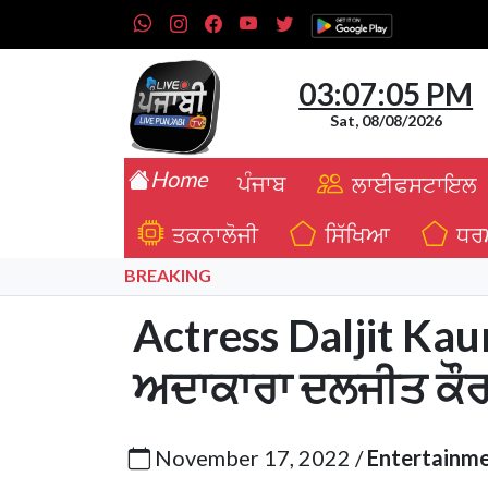
03:07:06 PM
Sat, 08/08/2026
Home
ਪੰਜਾਬ
ਲਾਈਫਸਟਾਇਲ
ਤਕਨਾਲੋਜੀ
ਸਿੱਖਿਆ
ਧਰ
BREAKING
Actress Daljit Kaur
ਅਦਾਕਾਰਾ ਦਲਜੀਤ ਕੌਰ
November 17, 2022 /
Entertainm