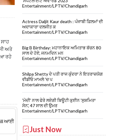
'ਸਪੌਟਲਾਈਟ ਐਵਾਰਡ 2023'
Entertainment/LPTV/Chandigarh
Actress Daljit Kaur death : ਪੰਜਾਬੀ ਫ਼ਿਲਮਾਂ ਦੀ
ਅਦਾਕਾਰਾ ਦਲਜੀਤ ਕ
Entertainment/LPTV/Chandigarh
ੀ ਸਾਹ
Big B Birthday: ਮਹਾਨਾਇਕ ਅਮਿਤਾਭ ਬੱਚਨ 80
ਸੀ ਅਤੇ
ਸਾਲ ਦੇ ਹੋਏ, ਜਨਮਦਿਨ ਮਨ
 ਆ ਰਹੇ
Entertainment/LPTV/Chandigarh
Shilpa Shetty ਦੇ ਪਤੀ ਰਾਜ ਕੁੰਦਰਾ ਨੇ ਇਤਰਾਜ਼ਯੋਗ
ਵੀਡੀਓ ਮਾਮਲੇ 'ਚ ਪ
Entertainment/LPTV/Chandigarh
'ਮੋਦੀ' ਨਾਲ ਫੇਰੇ ਲਏਗੀ ਬਿਊਟੀ ਕੁਈਨ 'ਸੁਸ਼ਮਿਤਾ
ਸੇਨ', 47 ਸਾਲ ਦੀ ਉਮਰ
Entertainment/LPTV/Chandigarh
Gill ਆਈ
Just Now