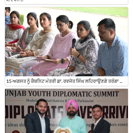
15 ਅਗਸਤ ਨੂੰ ਕੈਬਨਿਟ ਮੰਤਰੀ ਡਾ. ਰਵਜੋਤ ਸਿੰਘ ਲਹਿਰਾਉਣਗੇ ਤਰੰਗਾ ...