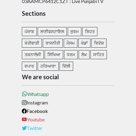
03AAMCP6412C1ZT : Live PunjabiTV
Sections
ਪੰਜਾਬ
ਲਾਈਫਸਟਾਇਲ
ਜੁਰਮ
ਸਿਹਤ
ਖੇਤੀਬਾੜੀ
ਰਾਜਨੀਤੀ
ਮੌਸਮ
ਖੇਡਾਂ
ਵਿਦੇਸ਼
ਤਕਨਾਲੋਜੀ
ਸਿੱਖਿਆ
ਧਰਮ
ਲੇਖ
ਸਾਹਿਤ
ਵਪਾਰ
ਹਰਿਆਣਾ
ਦਿੱਲੀ
We are social
Whatsapp
Instagram
Facebook
Youtube
Twitter