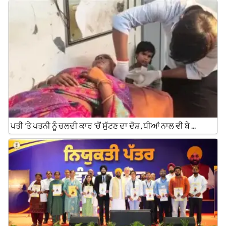
ਪਤੀ ’ਤੇ ਪਤਨੀ ਨੂੰ ਚਲਦੀ ਕਾਰ ’ਚੋਂ ਸੁੱਟਣ ਦਾ ਦੋਸ਼, ਧੀਆਂ ਨਾਲ ਵੀ ਬੇ ...