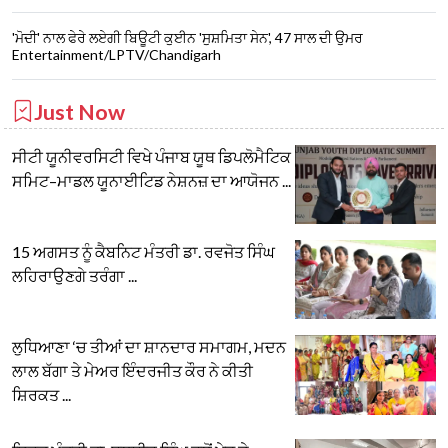
'ਮੋਦੀ' ਨਾਲ ਫੇਰੇ ਲਏਗੀ ਬਿਊਟੀ ਕੁਈਨ 'ਸੁਸ਼ਮਿਤਾ ਸੇਨ', 47 ਸਾਲ ਦੀ ਉਮਰ
Entertainment/LPTV/Chandigarh
Just Now
ਸੀਟੀ ਯੂਨੀਵਰਸਿਟੀ ਵਿਖੇ ਪੰਜਾਬ ਯੂਥ ਡਿਪਲੋਮੈਟਿਕ
ਸਮਿਟ–ਮਾਡਲ ਯੂਨਾਈਟਿਡ ਨੇਸ਼ਨਜ਼ ਦਾ ਆਯੋਜਨ ...
15 ਅਗਸਤ ਨੂੰ ਕੈਬਨਿਟ ਮੰਤਰੀ ਡਾ. ਰਵਜੋਤ ਸਿੰਘ
ਲਹਿਰਾਉਣਗੇ ਤਰੰਗਾ ...
ਲੁਧਿਆਣਾ ‘ਚ ਤੀਆਂ ਦਾ ਸ਼ਾਨਦਾਰ ਸਮਾਗਮ, ਮਦਨ
ਲਾਲ ਬੱਗਾ ਤੇ ਮੇਅਰ ਇੰਦਰਜੀਤ ਕੌਰ ਨੇ ਕੀਤੀ
ਸ਼ਿਰਕਤ ...