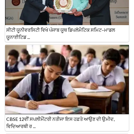
ਸੀਟੀ ਯੂਨੀਵਰਸਿਟੀ ਵਿਖੇ ਪੰਜਾਬ ਯੂਥ ਡਿਪਲੋਮੈਟਿਕ ਸਮਿਟ–ਮਾਡਲ
ਯੂਨਾਈਟਿਡ ...
CBSE 12ਵੀਂ ਸਪਲੀਮੈਂਟਰੀ ਨਤੀਜਾ ਇਸ ਹਫ਼ਤੇ ਆਉਣ ਦੀ ਉਮੀਦ,
ਵਿਦਿਆਰਥੀ ਰ ...