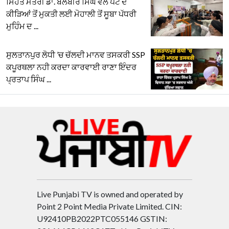
ਸਿਹਤ ਮੰਤਰੀ ਡਾ. ਬਲਬੀਰ ਸਿੰਘ ਵਲੋਂ ਪੇਟ ਦੇ
ਕੀੜਿਆਂ ਤੋਂ ਮੁਕਤੀ ਲਈ ਮੋਹਾਲੀ ਤੋਂ ਸੂਬਾ ਪੱਧਰੀ
ਮੁਹਿੰਮ ਦ ...
ਸੁਲਤਾਨਪੁਰ ਲੋਧੀ ’ਚ ਚੱਲਦੀ ਮਾਨਵ ਤਸਕਰੀ SSP
ਕਪੂਰਥਲਾ ਨਹੀ ਕਰਦਾ ਕਾਰਵਾਈ ਰਾਣਾ ਇੰਦਰ
ਪ੍ਰਤਾਪ ਸਿੰਘ ...
Live Punjabi TV is owned and operated by
Point 2 Point Media Private Limited. CIN:
U92410PB2022PTC055146 GSTIN: