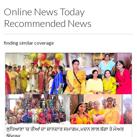
Online News Today
Recommended News
finding similar coverage
ਲੁਧਿਆਣਾ ‘ਚ ਤੀਆਂ ਦਾ ਸ਼ਾਨਦਾਰ ਸਮਾਗਮ, ਮਦਨ ਲਾਲ ਬੱਗਾ ਤੇ ਮੇਅਰ
ਇੰਦਰਜ ...