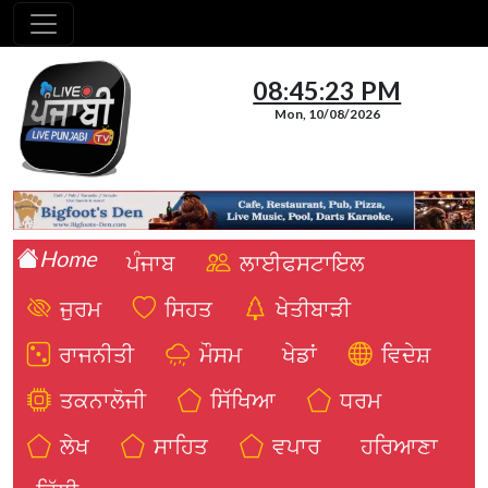
08:45:24 PM
Mon, 10/08/2026
Home
ਪੰਜਾਬ
ਲਾਈਫਸਟਾਇਲ
ਜੁਰਮ
ਸਿਹਤ
ਖੇਤੀਬਾੜੀ
ਰਾਜਨੀਤੀ
ਮੌਸਮ
ਖੇਡਾਂ
ਵਿਦੇਸ਼
ਤਕਨਾਲੋਜੀ
ਸਿੱਖਿਆ
ਧਰਮ
ਲੇਖ
ਸਾਹਿਤ
ਵਪਾਰ
ਹਰਿਆਣਾ