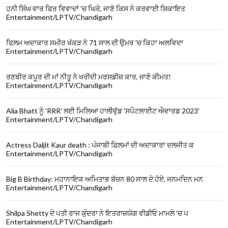
ਹਨੀ ਸਿੰਘ ਵਾਰ ਫਿਰ ਵਿਵਾਦਾਂ 'ਚ ਘਿਰੇ, ਜਾਣੋ ਕਿਸ ਨੇ ਕਰਵਾਈ ਸ਼ਿਕਾਇਤ
Entertainment/LPTV/Chandigarh
ਫਿਲਮ ਅਦਾਕਾਰ ਸਮੀਰ ਖੱਕੜ ਨੇ 71 ਸਾਲ ਦੀ ਉਮਰ 'ਚ ਕਿਹਾ ਅਲਵਿਦਾ
Entertainment/LPTV/Chandigarh
ਰਣਬੀਰ ਕਪੂਰ ਦੀ ਮਾਂ ਨੀਤੂ ਨੇ ਖਰੀਦੀ ਮਰਸਡੀਜ਼ ਕਾਰ, ਜਾਣੋ ਕੀਮਤ!
Entertainment/LPTV/Chandigarh
Alia Bhatt ਨੂੰ 'RRR' ਲਈ ਮਿਲਿਆ ਹਾਲੀਵੁੱਡ 'ਸਪੌਟਲਾਈਟ ਐਵਾਰਡ 2023'
Entertainment/LPTV/Chandigarh
Actress Daljit Kaur death : ਪੰਜਾਬੀ ਫ਼ਿਲਮਾਂ ਦੀ ਅਦਾਕਾਰਾ ਦਲਜੀਤ ਕ
Entertainment/LPTV/Chandigarh
Big B Birthday: ਮਹਾਨਾਇਕ ਅਮਿਤਾਭ ਬੱਚਨ 80 ਸਾਲ ਦੇ ਹੋਏ, ਜਨਮਦਿਨ ਮਨ
Entertainment/LPTV/Chandigarh
Shilpa Shetty ਦੇ ਪਤੀ ਰਾਜ ਕੁੰਦਰਾ ਨੇ ਇਤਰਾਜ਼ਯੋਗ ਵੀਡੀਓ ਮਾਮਲੇ 'ਚ ਪ
Entertainment/LPTV/Chandigarh