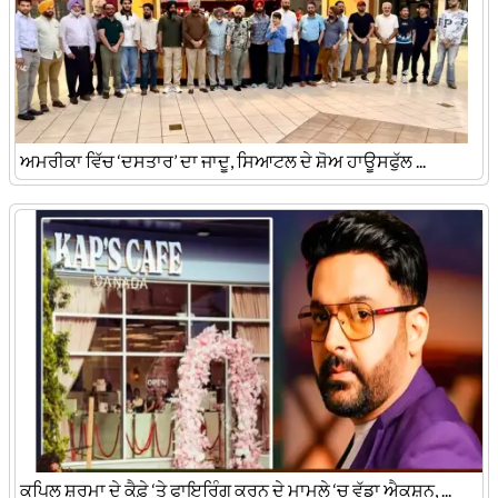
ਅਮਰੀਕਾ ਵਿੱਚ ‘ਦਸਤਾਰ’ ਦਾ ਜਾਦੂ, ਸਿਆਟਲ ਦੇ ਸ਼ੋਅ ਹਾਊਸਫੁੱਲ ...
ਕਪਿਲ ਸ਼ਰਮਾ ਦੇ ਕੈਫ਼ੇ ‘ਤੇ ਫਾਇਰਿੰਗ ਕਰਨ ਦੇ ਮਾਮਲੇ ‘ਚ ਵੱਡਾ ਐਕਸ਼ਨ, ...