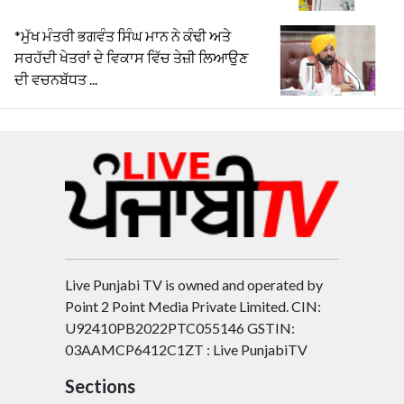
*ਮੁੱਖ ਮੰਤਰੀ ਭਗਵੰਤ ਸਿੰਘ ਮਾਨ ਨੇ ਕੰਢੀ ਅਤੇ
ਸਰਹੱਦੀ ਖੇਤਰਾਂ ਦੇ ਵਿਕਾਸ ਵਿੱਚ ਤੇਜ਼ੀ ਲਿਆਉਣ
ਦੀ ਵਚਨਬੱਧਤ ...
Live Punjabi TV is owned and operated by
Point 2 Point Media Private Limited. CIN:
U92410PB2022PTC055146 GSTIN:
03AAMCP6412C1ZT : Live PunjabiTV
Sections