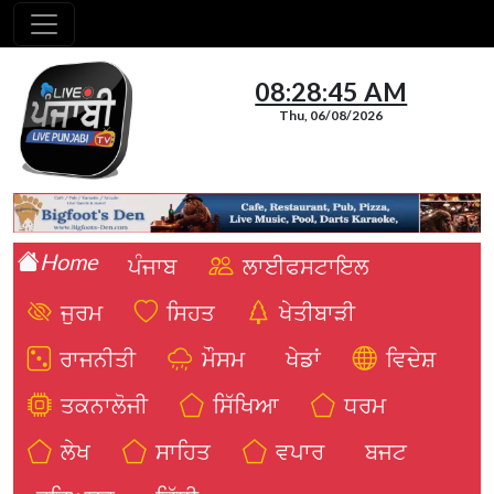
08:28:46 AM
Thu, 06/08/2026
Home
ਪੰਜਾਬ
ਲਾਈਫਸਟਾਇਲ
ਜੁਰਮ
ਸਿਹਤ
ਖੇਤੀਬਾੜੀ
ਰਾਜਨੀਤੀ
ਮੌਸਮ
ਖੇਡਾਂ
ਵਿਦੇਸ਼
ਤਕਨਾਲੋਜੀ
ਸਿੱਖਿਆ
ਧਰਮ
ਲੇਖ
ਸਾਹਿਤ
ਵਪਾਰ
ਬਜਟ