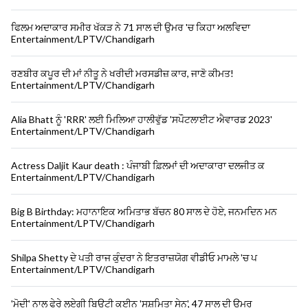
ਫਿਲਮ ਅਦਾਕਾਰ ਸਮੀਰ ਖੱਕੜ ਨੇ 71 ਸਾਲ ਦੀ ਉਮਰ 'ਚ ਕਿਹਾ ਅਲਵਿਦਾ
Entertainment/LPTV/Chandigarh
ਰਣਬੀਰ ਕਪੂਰ ਦੀ ਮਾਂ ਨੀਤੂ ਨੇ ਖਰੀਦੀ ਮਰਸਡੀਜ਼ ਕਾਰ, ਜਾਣੋ ਕੀਮਤ!
Entertainment/LPTV/Chandigarh
Alia Bhatt ਨੂੰ 'RRR' ਲਈ ਮਿਲਿਆ ਹਾਲੀਵੁੱਡ 'ਸਪੌਟਲਾਈਟ ਐਵਾਰਡ 2023'
Entertainment/LPTV/Chandigarh
Actress Daljit Kaur death : ਪੰਜਾਬੀ ਫ਼ਿਲਮਾਂ ਦੀ ਅਦਾਕਾਰਾ ਦਲਜੀਤ ਕ
Entertainment/LPTV/Chandigarh
Big B Birthday: ਮਹਾਨਾਇਕ ਅਮਿਤਾਭ ਬੱਚਨ 80 ਸਾਲ ਦੇ ਹੋਏ, ਜਨਮਦਿਨ ਮਨ
Entertainment/LPTV/Chandigarh
Shilpa Shetty ਦੇ ਪਤੀ ਰਾਜ ਕੁੰਦਰਾ ਨੇ ਇਤਰਾਜ਼ਯੋਗ ਵੀਡੀਓ ਮਾਮਲੇ 'ਚ ਪ
Entertainment/LPTV/Chandigarh
'ਮੋਦੀ' ਨਾਲ ਫੇਰੇ ਲਏਗੀ ਬਿਊਟੀ ਕੁਈਨ 'ਸੁਸ਼ਮਿਤਾ ਸੇਨ', 47 ਸਾਲ ਦੀ ਉਮਰ