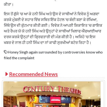
ਕੀਤਾ।
ਇਸ ਤੋਂ ਗੁੱਸੇ 'ਚ ਆ ਕੇ ਹਨੀ ਸਿੰਘ ਅਤੇ ਉਸ ਦੇ ਸਾਥੀਆਂ ਨੇ ਵਿਵੇਕ ਨੂੰ ਅਗਵਾ
ਕਰਕੇ ਮੁੰਬਈ ਦੇ ਸਹਾਰ ਵਿੱਚ ਸਥਿਤ ਇੱਕ ਹੋਟਲ 'ਚ ਬੰਦੀ ਬਣਾ ਕੇ ਰੱਖਿਆ,
ਜਿੱਥੇ ਉਸ ਦੀ ਕੁੱਟਮਾਰ ਕੀਤੀ ਗਈ। ਵਿਵੇਕ ਨੇ ਆਪਣੀ ਸ਼ਿਕਾਇਤ 'ਚ ਗਾਇਕ
ਅਤੇ ਰੈਪਰ ਯੋ ਯੋ ਹਨੀ ਸਿੰਘ ਅਤੇ ਉਨ੍ਹਾਂ ਦੇ ਸਾਥੀਆਂ ਖਿਲਾਫ ਐੱਫਆਈਆਰ
ਦਰਜ ਕਰਕੇ ਉਨ੍ਹਾਂ ਦੀ ਗ੍ਰਿਫਤਾਰੀ ਦੀ ਮੰਗ ਕੀਤੀ ਹੈ। ਅਜਿਹੇ 'ਚ ਇਸ
ਖਬਰ ਦੇ ਨਾਲ ਹੀ ਹਨੀ ਸਿੰਘ ਦਾ ਨਾਂ ਕਾਫੀ ਸੁਰਖੀਆਂ ਬਟੋਰ ਰਿਹਾ ਹੈ।
Honey Singh again surrounded by controversies know who
filed the complaint
Recommended News