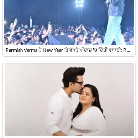
Parmish Verma ਨੇ New Year 'ਤੇ ਵੱਖਰੇ ਅੰਦਾਜ਼ 'ਚ ਦਿੱਤੀ ਵਧਾਈ; R ...