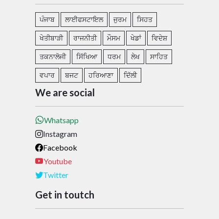
ਪੰਜਾਬ
ਲਾਈਫਸਟਾਇਲ
ਜੁਰਮ
ਸਿਹਤ
ਖੇਤੀਬਾੜੀ
ਰਾਜਨੀਤੀ
ਮੌਸਮ
ਖੇਡਾਂ
ਵਿਦੇਸ਼
ਤਕਨਾਲੋਜੀ
ਸਿੱਖਿਆ
ਧਰਮ
ਲੇਖ
ਸਾਹਿਤ
ਵਪਾਰ
ਬਜਟ
ਹਰਿਆਣਾ
ਦਿੱਲੀ
We are social
Whatsapp
Instagram
Facebook
Youtube
Twitter
Get in toutch