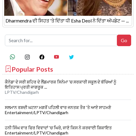
Dharmendra ਦੀ ਸਿਹਤ 'ਤੇ ਦਿੱਤਾ ਧੀ Esha Deol ਨੇ ਦਿੱਤਾ ਅੱਪਡੇਟ — ...
Popular Posts
ਕੈਨੇਡਾ ਦੇ ਸਰੀ ਸ਼ਹਿਰ ਦੇ ਲੈਂਡਮਾਰਕ ਸਿਨੇਮਾ 'ਚ ਸਰਕਾਰੀ ਸਕੂਲ ਦੇ ਬੱਚਿਆਂ ਨੂੰ
ਇਤਿਹਾਸ ਪ੍ਰਤੀ ਜਾਗਰੂਕ ...
LPTV/Chandigarh
ਸਲਮਾਨ ਰਸ਼ਦੀ ਘਟਨਾ ਮਗਰੋਂ ਪਹਿਲੀ ਵਾਰ ਜਨਤਕ ਤੌਰ 'ਤੇ ਆਏ ਸਾਹਮਣੇ
Entertainment/LPTV/Chandigarh
ਹਨੀ ਸਿੰਘ ਵਾਰ ਫਿਰ ਵਿਵਾਦਾਂ 'ਚ ਘਿਰੇ, ਜਾਣੋ ਕਿਸ ਨੇ ਕਰਵਾਈ ਸ਼ਿਕਾਇਤ
Entertainment/LPTV/Chandigarh