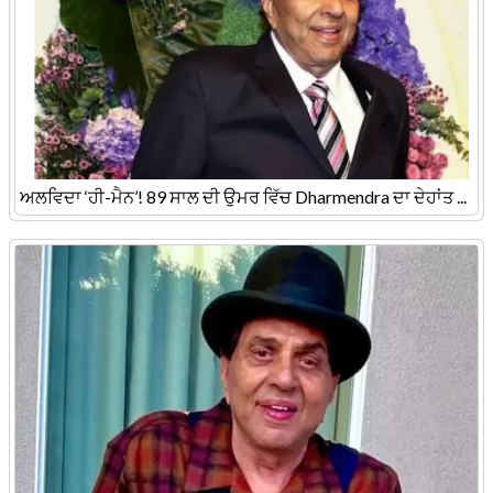
ਅਲਵਿਦਾ ‘ਹੀ-ਮੈਨ’! 89 ਸਾਲ ਦੀ ਉਮਰ ਵਿੱਚ Dharmendra ਦਾ ਦੇਹਾਂਤ ...