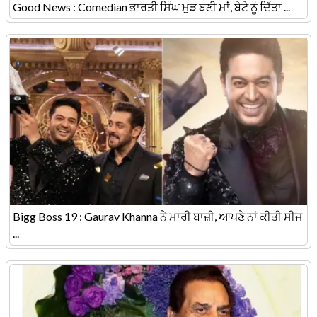
Good News : Comedian ਭਾਰਤੀ ਸਿੰਘ ਮੁੜ ਬਣੀ ਮਾਂ, ਬੇਟੇ ਨੂੰ ਦਿੱਤਾ ...
Bigg Boss 19 : Gaurav Khanna ਨੇ ਮਾਰੀ ਬਾਜ਼ੀ, ਆਪਣੇ ਨਾਂ ਕੀਤੀ ਸੀਜ
...