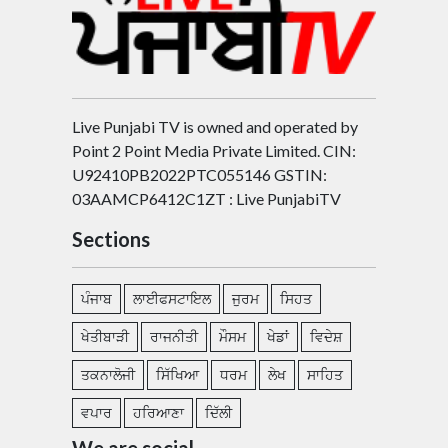
Live Punjabi TV is owned and operated by
Point 2 Point Media Private Limited. CIN:
U92410PB2022PTC055146 GSTIN:
03AAMCP6412C1ZT : Live PunjabiTV
Sections
ਪੰਜਾਬ
ਲਾਈਫਸਟਾਇਲ
ਜੁਰਮ
ਸਿਹਤ
ਖੇਤੀਬਾੜੀ
ਰਾਜਨੀਤੀ
ਮੌਸਮ
ਖੇਡਾਂ
ਵਿਦੇਸ਼
ਤਕਨਾਲੋਜੀ
ਸਿੱਖਿਆ
ਧਰਮ
ਲੇਖ
ਸਾਹਿਤ
ਵਪਾਰ
ਹਰਿਆਣਾ
ਦਿੱਲੀ