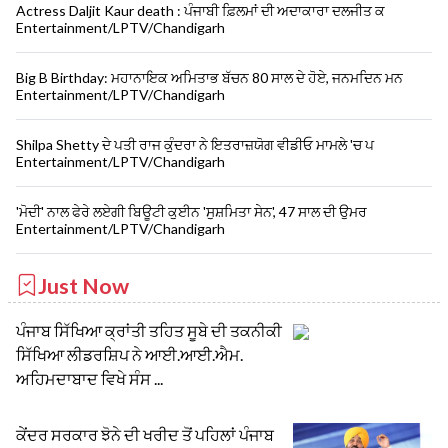
Actress Daljit Kaur death : ਪੰਜਾਬੀ ਫ਼ਿਲਮਾਂ ਦੀ ਅਦਾਕਾਰਾ ਦਲਜੀਤ ਕ
Entertainment/LPTV/Chandigarh
Big B Birthday: ਮਹਾਨਾਇਕ ਅਮਿਤਾਭ ਬੱਚਨ 80 ਸਾਲ ਦੇ ਹੋਏ, ਜਨਮਦਿਨ ਮਨ
Entertainment/LPTV/Chandigarh
Shilpa Shetty ਦੇ ਪਤੀ ਰਾਜ ਕੁੰਦਰਾ ਨੇ ਇਤਰਾਜ਼ਯੋਗ ਵੀਡੀਓ ਮਾਮਲੇ 'ਚ ਪ
Entertainment/LPTV/Chandigarh
'ਮੋਦੀ' ਨਾਲ ਫੇਰੇ ਲਏਗੀ ਬਿਊਟੀ ਕੁਈਨ 'ਸੁਸ਼ਮਿਤਾ ਸੇਨ', 47 ਸਾਲ ਦੀ ਉਮਰ
Entertainment/LPTV/Chandigarh
Just Now
ਪੰਜਾਬ ਸਿੱਖਿਆ ਕ੍ਰਾਂਤੀ ਤਹਿਤ ਸੂਬੇ ਦੀ ਤਕਨੀਕੀ
ਸਿੱਖਿਆ ਲੀਡਰਸ਼ਿਪ ਨੇ ਆਈ.ਆਈ.ਐਮ.
ਅਹਿਮਦਾਬਾਦ ਵਿਖੇ ਸੰਸ ...
ਕੇਂਦਰ ਸਰਕਾਰ ਝੋਨੇ ਦੀ ਖਰੀਦ ਤੋਂ ਪਹਿਲਾਂ ਪੰਜਾਬ