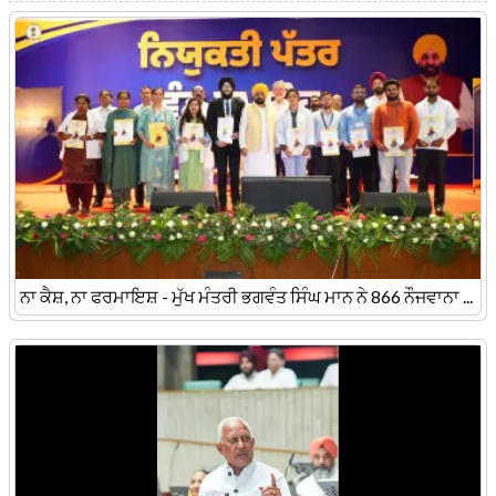
ਨਾ ਕੈਸ਼, ਨਾ ਫਰਮਾਇਸ਼ - ਮੁੱਖ ਮੰਤਰੀ ਭਗਵੰਤ ਸਿੰਘ ਮਾਨ ਨੇ 866 ਨੌਜਵਾਨਾ ...