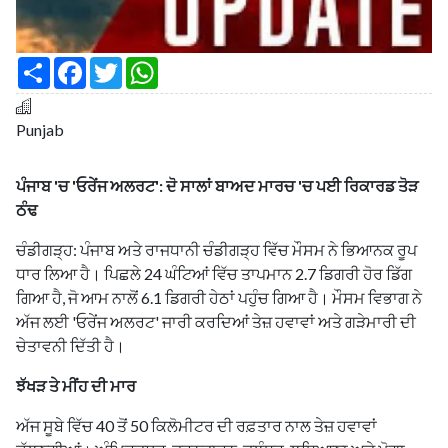
S
F
T
W
h
a
w
h
a
c
i
a
r
e
t
t
e
b
t
s
Punjab
o
e
A
o
r
p
k
p
ਪੰਜਾਬ 'ਚ 'ਓਰੇਂਜ ਅਲਰਟ': ਦੋ ਸਾਲਾਂ ਬਾਅਦ ਮਾਰਚ 'ਚ ਪਈ ਰਿਕਾਰਡ ਤੋੜ
ਠੰਢ
ਚੰਡੀਗੜ੍ਹ: ਪੰਜਾਬ ਅਤੇ ਰਾਜਧਾਨੀ ਚੰਡੀਗੜ੍ਹ ਵਿੱਚ ਮੌਸਮ ਨੇ ਭਿਆਨਕ ਰੂਪ
ਧਾਰ ਲਿਆ ਹੈ। ਪਿਛਲੇ 24 ਘੰਟਿਆਂ ਵਿੱਚ ਤਾਪਮਾਨ 2.7 ਡਿਗਰੀ ਹੋਰ ਡਿੱਗ
ਗਿਆ ਹੈ, ਜੋ ਆਮ ਨਾਲੋਂ 6.1 ਡਿਗਰੀ ਹੇਠਾਂ ਪਹੁੰਚ ਗਿਆ ਹੈ। ਮੌਸਮ ਵਿਭਾਗ ਨੇ
ਅੱਜ ਲਈ 'ਓਰੇਂਜ ਅਲਰਟ' ਜਾਰੀ ਕਰਦਿਆਂ ਤੇਜ਼ ਹਵਾਵਾਂ ਅਤੇ ਗੜੇਮਾਰੀ ਦੀ
ਚੇਤਾਵਨੀ ਦਿੱਤੀ ਹੈ।
ਝੱਖੜ ਤੇ ਮੀਂਹ ਦੀ ਮਾਰ
ਅੱਜ ਸੂਬੇ ਵਿੱਚ 40 ਤੋਂ 50 ਕਿਲੋਮੀਟਰ ਦੀ ਰਫ਼ਤਾਰ ਨਾਲ ਤੇਜ਼ ਹਵਾਵਾਂ