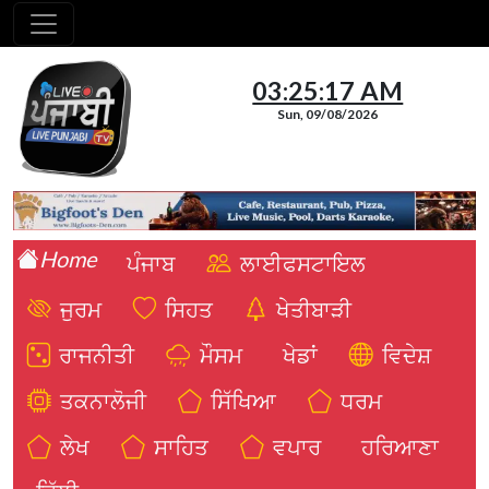
03:25:18 AM
Sun, 09/08/2026
Home
ਪੰਜਾਬ
ਲਾਈਫਸਟਾਇਲ
ਜੁਰਮ
ਸਿਹਤ
ਖੇਤੀਬਾੜੀ
ਰਾਜਨੀਤੀ
ਮੌਸਮ
ਖੇਡਾਂ
ਵਿਦੇਸ਼
ਤਕਨਾਲੋਜੀ
ਸਿੱਖਿਆ
ਧਰਮ
ਲੇਖ
ਸਾਹਿਤ
ਵਪਾਰ
ਹਰਿਆਣਾ