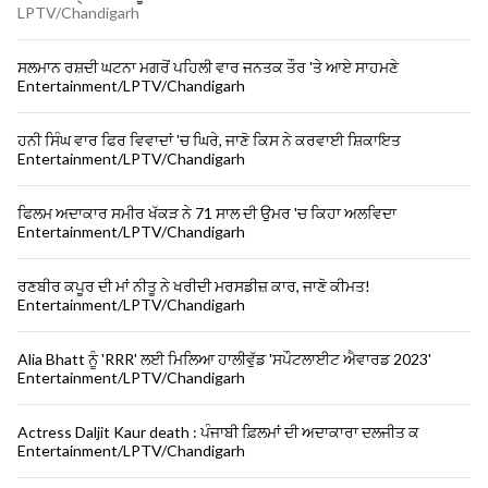
LPTV/Chandigarh
ਸਲਮਾਨ ਰਸ਼ਦੀ ਘਟਨਾ ਮਗਰੋਂ ਪਹਿਲੀ ਵਾਰ ਜਨਤਕ ਤੌਰ 'ਤੇ ਆਏ ਸਾਹਮਣੇ
Entertainment/LPTV/Chandigarh
ਹਨੀ ਸਿੰਘ ਵਾਰ ਫਿਰ ਵਿਵਾਦਾਂ 'ਚ ਘਿਰੇ, ਜਾਣੋ ਕਿਸ ਨੇ ਕਰਵਾਈ ਸ਼ਿਕਾਇਤ
Entertainment/LPTV/Chandigarh
ਫਿਲਮ ਅਦਾਕਾਰ ਸਮੀਰ ਖੱਕੜ ਨੇ 71 ਸਾਲ ਦੀ ਉਮਰ 'ਚ ਕਿਹਾ ਅਲਵਿਦਾ
Entertainment/LPTV/Chandigarh
ਰਣਬੀਰ ਕਪੂਰ ਦੀ ਮਾਂ ਨੀਤੂ ਨੇ ਖਰੀਦੀ ਮਰਸਡੀਜ਼ ਕਾਰ, ਜਾਣੋ ਕੀਮਤ!
Entertainment/LPTV/Chandigarh
Alia Bhatt ਨੂੰ 'RRR' ਲਈ ਮਿਲਿਆ ਹਾਲੀਵੁੱਡ 'ਸਪੌਟਲਾਈਟ ਐਵਾਰਡ 2023'
Entertainment/LPTV/Chandigarh
Actress Daljit Kaur death : ਪੰਜਾਬੀ ਫ਼ਿਲਮਾਂ ਦੀ ਅਦਾਕਾਰਾ ਦਲਜੀਤ ਕ
Entertainment/LPTV/Chandigarh