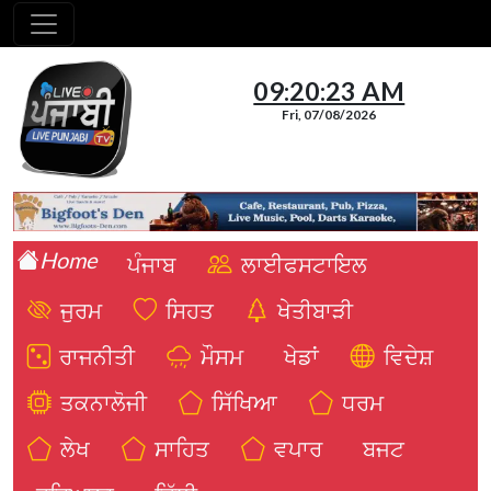
09:20:25 AM
Fri, 07/08/2026
Home
ਪੰਜਾਬ
ਲਾਈਫਸਟਾਇਲ
ਜੁਰਮ
ਸਿਹਤ
ਖੇਤੀਬਾੜੀ
ਰਾਜਨੀਤੀ
ਮੌਸਮ
ਖੇਡਾਂ
ਵਿਦੇਸ਼
ਤਕਨਾਲੋਜੀ
ਸਿੱਖਿਆ
ਧਰਮ
ਲੇਖ
ਸਾਹਿਤ
ਵਪਾਰ
ਬਜਟ