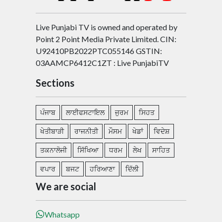
Live Punjabi TV is owned and operated by
Point 2 Point Media Private Limited. CIN:
U92410PB2022PTC055146 GSTIN:
03AAMCP6412C1ZT : Live PunjabiTV
Sections
ਪੰਜਾਬ
ਲਾਈਫਸਟਾਇਲ
ਜੁਰਮ
ਸਿਹਤ
ਖੇਤੀਬਾੜੀ
ਰਾਜਨੀਤੀ
ਮੌਸਮ
ਖੇਡਾਂ
ਵਿਦੇਸ਼
ਤਕਨਾਲੋਜੀ
ਸਿੱਖਿਆ
ਧਰਮ
ਲੇਖ
ਸਾਹਿਤ
ਵਪਾਰ
ਬਜਟ
ਹਰਿਆਣਾ
ਦਿੱਲੀ
We are social
Whatsapp