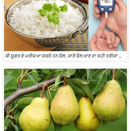
ਕੀ ਸ਼ੂਗਰ ਦੇ ਮਰੀਜ਼ ਖਾ ਸਕਦੇ ਹਨ ਚੌਲ , ਜਾਣੋ ਚੌਲ ਖਾਣ ਦਾ ਸਹੀ ਤਰੀਕਾ ...