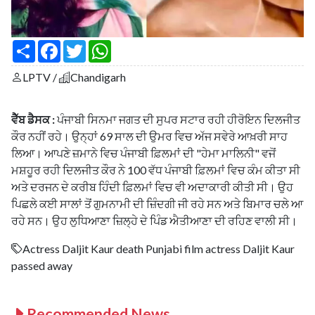
S
F
T
W
h
a
w
h
a
c
i
a
LPTV /
Chandigarh
r
e
t
t
e
b
t
s
o
e
A
o
r
p
ਵੈੱਬ ਡੈਸਕ :
ਪੰਜਾਬੀ ਸਿਨਮਾ ਜਗਤ ਦੀ ਸੁਪਰ ਸਟਾਰ ਰਹੀ ਹੀਰੋਇਨ ਦਿਲਜੀਤ
k
p
ਕੌਰ ਨਹੀਂ ਰਹੇ। ਉਨ੍ਹਾਂ 69 ਸਾਲ ਦੀ ਉਮਰ ਵਿਚ ਅੱਜ ਸਵੇਰੇ ਆਖ਼ਰੀ ਸਾਹ
ਲਿਆ। ਆਪਣੇ ਜ਼ਮਾਨੇ ਵਿਚ ਪੰਜਾਬੀ ਫ਼ਿਲਮਾਂ ਦੀ "ਹੇਮਾ ਮਾਲਿਨੀ" ਵਜੋਂ
ਮਸ਼ਹੂਰ ਰਹੀ ਦਿਲਜੀਤ ਕੌਰ ਨੇ 100 ਵੱਧ ਪੰਜਾਬੀ ਫ਼ਿਲਮਾਂ ਵਿਚ ਕੰਮ ਕੀਤਾ ਸੀ
ਅਤੇ ਦਰਜਨ ਦੇ ਕਰੀਬ ਹਿੰਦੀ ਫ਼ਿਲਮਾਂ ਵਿਚ ਵੀ ਅਦਾਕਾਰੀ ਕੀਤੀ ਸੀ। ਉਹ
ਪਿਛਲੇ ਕਈ ਸਾਲਾਂ ਤੋਂ ਗੁਮਨਾਮੀ ਦੀ ਜ਼ਿੰਦਗੀ ਜੀ ਰਹੇ ਸਨ ਅਤੇ ਬਿਮਾਰ ਚਲੇ ਆ
ਰਹੇ ਸਨ। ਉਹ ਲੁਧਿਆਣਾ ਜ਼ਿਲ੍ਹੇ ਦੇ ਪਿੰਡ ਐਤੀਆਣਾ ਦੀ ਰਹਿਣ ਵਾਲੀ ਸੀ।
Actress Daljit Kaur death Punjabi film actress Daljit Kaur
passed away
Recommended News