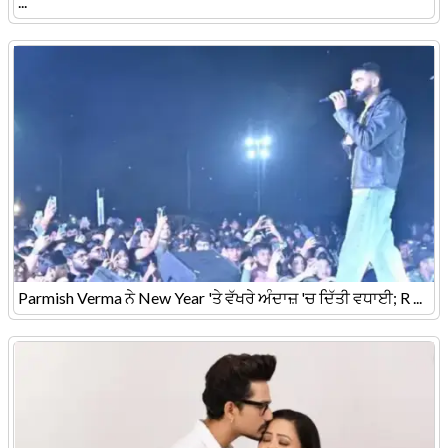
...
Parmish Verma ਨੇ New Year 'ਤੇ ਵੱਖਰੇ ਅੰਦਾਜ਼ 'ਚ ਦਿੱਤੀ ਵਧਾਈ; R ...