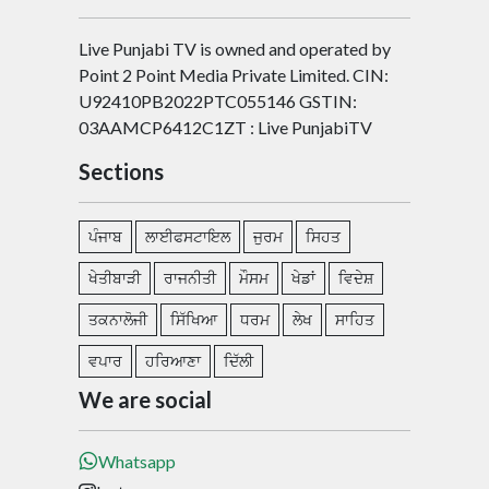
Live Punjabi TV is owned and operated by
Point 2 Point Media Private Limited. CIN:
U92410PB2022PTC055146 GSTIN:
03AAMCP6412C1ZT : Live PunjabiTV
Sections
ਪੰਜਾਬ
ਲਾਈਫਸਟਾਇਲ
ਜੁਰਮ
ਸਿਹਤ
ਖੇਤੀਬਾੜੀ
ਰਾਜਨੀਤੀ
ਮੌਸਮ
ਖੇਡਾਂ
ਵਿਦੇਸ਼
ਤਕਨਾਲੋਜੀ
ਸਿੱਖਿਆ
ਧਰਮ
ਲੇਖ
ਸਾਹਿਤ
ਵਪਾਰ
ਹਰਿਆਣਾ
ਦਿੱਲੀ
We are social
Whatsapp