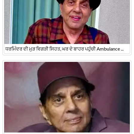
ਧਰਮਿੰਦਰ ਦੀ ਮੁੜ ਵਿਗੜੀ ਸਿਹਤ, ਘਰ ਦੇ ਬਾਹਰ ਪਹੁੰਚੀ Ambulance ...