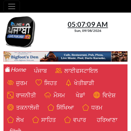
05:07:10 AM
Sun, 09/08/2026
Home
ਪੰਜਾਬ
ਲਾਈਫਸਟਾਇਲ
ਜੁਰਮ
ਸਿਹਤ
ਖੇਤੀਬਾੜੀ
ਰਾਜਨੀਤੀ
ਮੌਸਮ
ਖੇਡਾਂ
ਵਿਦੇਸ਼
ਤਕਨਾਲੋਜੀ
ਸਿੱਖਿਆ
ਧਰਮ
ਲੇਖ
ਸਾਹਿਤ
ਵਪਾਰ
ਹਰਿਆਣਾ