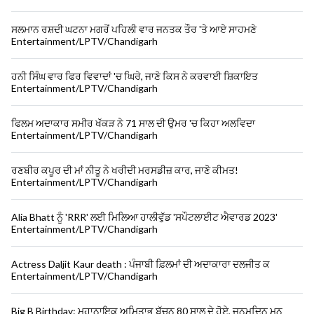
ਸਲਮਾਨ ਰਸ਼ਦੀ ਘਟਨਾ ਮਗਰੋਂ ਪਹਿਲੀ ਵਾਰ ਜਨਤਕ ਤੌਰ 'ਤੇ ਆਏ ਸਾਹਮਣੇ
Entertainment/LPTV/Chandigarh
ਹਨੀ ਸਿੰਘ ਵਾਰ ਫਿਰ ਵਿਵਾਦਾਂ 'ਚ ਘਿਰੇ, ਜਾਣੋ ਕਿਸ ਨੇ ਕਰਵਾਈ ਸ਼ਿਕਾਇਤ
Entertainment/LPTV/Chandigarh
ਫਿਲਮ ਅਦਾਕਾਰ ਸਮੀਰ ਖੱਕੜ ਨੇ 71 ਸਾਲ ਦੀ ਉਮਰ 'ਚ ਕਿਹਾ ਅਲਵਿਦਾ
Entertainment/LPTV/Chandigarh
ਰਣਬੀਰ ਕਪੂਰ ਦੀ ਮਾਂ ਨੀਤੂ ਨੇ ਖਰੀਦੀ ਮਰਸਡੀਜ਼ ਕਾਰ, ਜਾਣੋ ਕੀਮਤ!
Entertainment/LPTV/Chandigarh
Alia Bhatt ਨੂੰ 'RRR' ਲਈ ਮਿਲਿਆ ਹਾਲੀਵੁੱਡ 'ਸਪੌਟਲਾਈਟ ਐਵਾਰਡ 2023'
Entertainment/LPTV/Chandigarh
Actress Daljit Kaur death : ਪੰਜਾਬੀ ਫ਼ਿਲਮਾਂ ਦੀ ਅਦਾਕਾਰਾ ਦਲਜੀਤ ਕ
Entertainment/LPTV/Chandigarh
Big B Birthday: ਮਹਾਨਾਇਕ ਅਮਿਤਾਭ ਬੱਚਨ 80 ਸਾਲ ਦੇ ਹੋਏ, ਜਨਮਦਿਨ ਮਨ