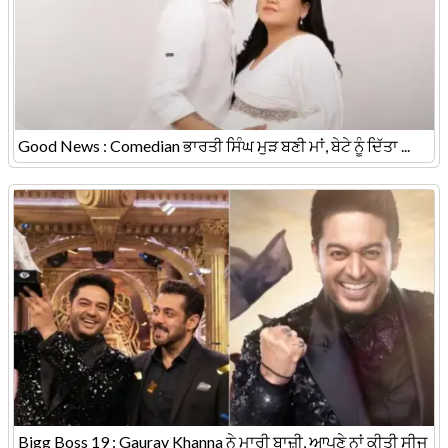
Good News : Comedian ਭਾਰਤੀ ਸਿੰਘ ਮੁੜ ਬਣੀ ਮਾਂ, ਬੇਟੇ ਨੂੰ ਦਿੱਤਾ ...
Bigg Boss 19 : Gaurav Khanna ਨੇ ਮਾਰੀ ਬਾਜ਼ੀ, ਆਪਣੇ ਨਾਂ ਕੀਤੀ ਸੀਜ