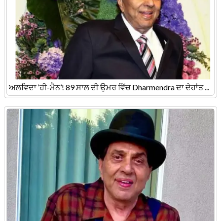
ਅਲਵਿਦਾ ‘ਹੀ-ਮੈਨ’! 89 ਸਾਲ ਦੀ ਉਮਰ ਵਿੱਚ Dharmendra ਦਾ ਦੇਹਾਂਤ ...