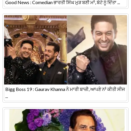
Good News : Comedian ਭਾਰਤੀ ਸਿੰਘ ਮੁੜ ਬਣੀ ਮਾਂ, ਬੇਟੇ ਨੂੰ ਦਿੱਤਾ ...
Bigg Boss 19 : Gaurav Khanna ਨੇ ਮਾਰੀ ਬਾਜ਼ੀ, ਆਪਣੇ ਨਾਂ ਕੀਤੀ ਸੀਜ
...