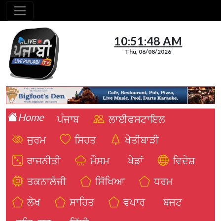
10:51:49 AM
Thu, 06/08/2026
Home
ਪੰਜਾਬ
ਲਾਈਫਸਟਾਇਲ
ਜੁਰਮ
ਸਿਹਤ
ਖੇਤੀਬਾੜੀ
ਰਾਜਨੀਤੀ
ਮੌਸਮ
ਖੇਡਾਂ
ਵਿਦੇਸ਼
ਤਕਨਾਲੋਜੀ
ਸਿੱਖਿਆ
ਧਰਮ
ਲੇਖ
ਸਾਹਿਤ
ਵਪਾਰ
ਬਜਟ