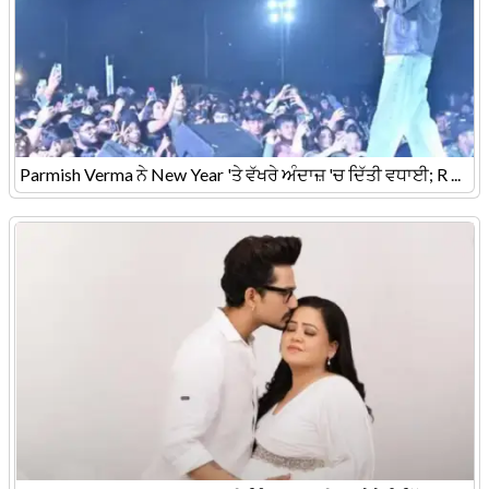
Parmish Verma ਨੇ New Year 'ਤੇ ਵੱਖਰੇ ਅੰਦਾਜ਼ 'ਚ ਦਿੱਤੀ ਵਧਾਈ; R ...