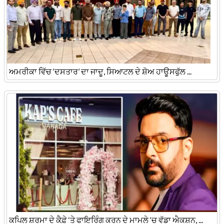
ਅਮਰੀਕਾ ਵਿੱਚ ‘ਦਸਤਾਰ’ ਦਾ ਜਾਦੂ, ਸਿਆਟਲ ਦੇ ਸ਼ੋਅ ਹਾਊਸਫੁੱਲ ...
ਕਪਿਲ ਸ਼ਰਮਾ ਦੇ ਕੈਫ਼ੇ ‘ਤੇ ਫਾਇਰਿੰਗ ਕਰਨ ਦੇ ਮਾਮਲੇ ‘ਚ ਵੱਡਾ ਐਕਸ਼ਨ, ...