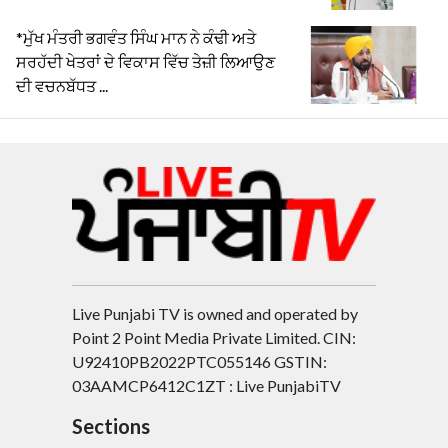
*ਮੁੱਖ ਮੰਤਰੀ ਭਗਵੰਤ ਸਿੰਘ ਮਾਨ ਨੇ ਕੰਢੀ ਅਤੇ
ਸਰਹੱਦੀ ਖੇਤਰਾਂ ਦੇ ਵਿਕਾਸ ਵਿੱਚ ਤੇਜ਼ੀ ਲਿਆਉਣ
ਦੀ ਵਚਨਬੱਧਤ ...
Live Punjabi TV is owned and operated by
Point 2 Point Media Private Limited. CIN:
U92410PB2022PTC055146 GSTIN:
03AAMCP6412C1ZT : Live PunjabiTV
Sections