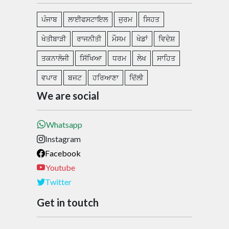
ਪੰਜਾਬ
ਲਾਈਫਸਟਾਇਲ
ਜੁਰਮ
ਸਿਹਤ
ਖੇਤੀਬਾੜੀ
ਰਾਜਨੀਤੀ
ਮੌਸਮ
ਖੇਡਾਂ
ਵਿਦੇਸ਼
ਤਕਨਾਲੋਜੀ
ਸਿੱਖਿਆ
ਧਰਮ
ਲੇਖ
ਸਾਹਿਤ
ਵਪਾਰ
ਬਜਟ
ਹਰਿਆਣਾ
ਦਿੱਲੀ
We are social
Whatsapp
Instagram
Facebook
Youtube
Twitter
Get in toutch