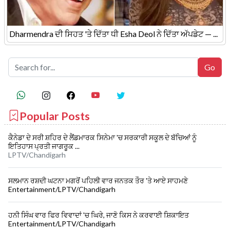
Dharmendra ਦੀ ਸਿਹਤ 'ਤੇ ਦਿੱਤਾ ਧੀ Esha Deol ਨੇ ਦਿੱਤਾ ਅੱਪਡੇਟ — ...
Popular Posts
ਕੈਨੇਡਾ ਦੇ ਸਰੀ ਸ਼ਹਿਰ ਦੇ ਲੈਂਡਮਾਰਕ ਸਿਨੇਮਾ 'ਚ ਸਰਕਾਰੀ ਸਕੂਲ ਦੇ ਬੱਚਿਆਂ ਨੂੰ
ਇਤਿਹਾਸ ਪ੍ਰਤੀ ਜਾਗਰੂਕ ...
LPTV/Chandigarh
ਸਲਮਾਨ ਰਸ਼ਦੀ ਘਟਨਾ ਮਗਰੋਂ ਪਹਿਲੀ ਵਾਰ ਜਨਤਕ ਤੌਰ 'ਤੇ ਆਏ ਸਾਹਮਣੇ
Entertainment/LPTV/Chandigarh
ਹਨੀ ਸਿੰਘ ਵਾਰ ਫਿਰ ਵਿਵਾਦਾਂ 'ਚ ਘਿਰੇ, ਜਾਣੋ ਕਿਸ ਨੇ ਕਰਵਾਈ ਸ਼ਿਕਾਇਤ
Entertainment/LPTV/Chandigarh