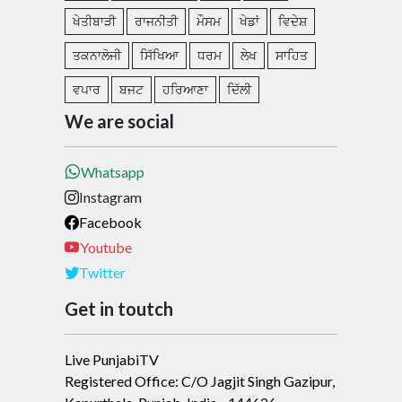
ਖੇਤੀਬਾੜੀ
ਰਾਜਨੀਤੀ
ਮੌਸਮ
ਖੇਡਾਂ
ਵਿਦੇਸ਼
ਤਕਨਾਲੋਜੀ
ਸਿੱਖਿਆ
ਧਰਮ
ਲੇਖ
ਸਾਹਿਤ
ਵਪਾਰ
ਬਜਟ
ਹਰਿਆਣਾ
ਦਿੱਲੀ
We are social
Whatsapp
Instagram
Facebook
Youtube
Twitter
Get in toutch
Live PunjabiTV
Registered Office: C/O Jagjit Singh Gazipur,