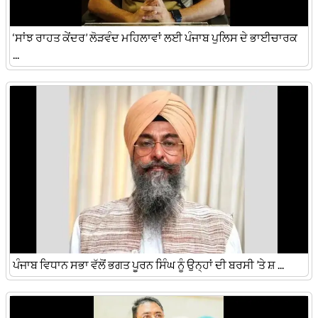
‘ਸਾਂਝ ਰਾਹਤ ਕੇਂਦਰ’ ਲੋੜਵੰਦ ਮਹਿਲਾਵਾਂ ਲਈ ਪੰਜਾਬ ਪੁਲਿਸ ਦੇ ਭਾਈਚਾਰਕ
...
ਪੰਜਾਬ ਵਿਧਾਨ ਸਭਾ ਵੱਲੋਂ ਭਗਤ ਪੂਰਨ ਸਿੰਘ ਨੂੰ ਉਨ੍ਹਾਂ ਦੀ ਬਰਸੀ ’ਤੇ ਸ਼ ...