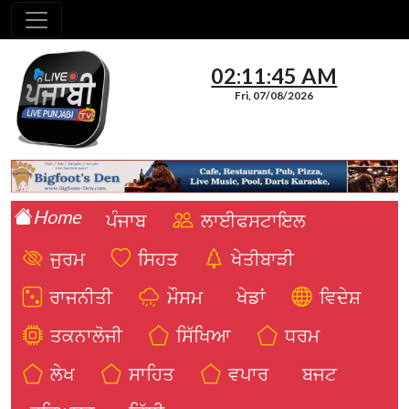
02:11:46 AM
Fri, 07/08/2026
Home
ਪੰਜਾਬ
ਲਾਈਫਸਟਾਇਲ
ਜੁਰਮ
ਸਿਹਤ
ਖੇਤੀਬਾੜੀ
ਰਾਜਨੀਤੀ
ਮੌਸਮ
ਖੇਡਾਂ
ਵਿਦੇਸ਼
ਤਕਨਾਲੋਜੀ
ਸਿੱਖਿਆ
ਧਰਮ
ਲੇਖ
ਸਾਹਿਤ
ਵਪਾਰ
ਬਜਟ