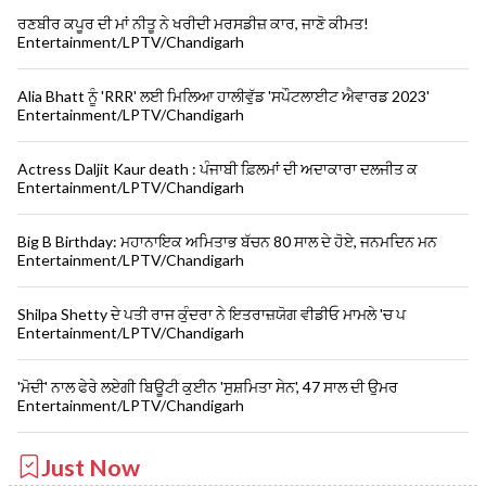
ਰਣਬੀਰ ਕਪੂਰ ਦੀ ਮਾਂ ਨੀਤੂ ਨੇ ਖਰੀਦੀ ਮਰਸਡੀਜ਼ ਕਾਰ, ਜਾਣੋ ਕੀਮਤ!
Entertainment/LPTV/Chandigarh
Alia Bhatt ਨੂੰ 'RRR' ਲਈ ਮਿਲਿਆ ਹਾਲੀਵੁੱਡ 'ਸਪੌਟਲਾਈਟ ਐਵਾਰਡ 2023'
Entertainment/LPTV/Chandigarh
Actress Daljit Kaur death : ਪੰਜਾਬੀ ਫ਼ਿਲਮਾਂ ਦੀ ਅਦਾਕਾਰਾ ਦਲਜੀਤ ਕ
Entertainment/LPTV/Chandigarh
Big B Birthday: ਮਹਾਨਾਇਕ ਅਮਿਤਾਭ ਬੱਚਨ 80 ਸਾਲ ਦੇ ਹੋਏ, ਜਨਮਦਿਨ ਮਨ
Entertainment/LPTV/Chandigarh
Shilpa Shetty ਦੇ ਪਤੀ ਰਾਜ ਕੁੰਦਰਾ ਨੇ ਇਤਰਾਜ਼ਯੋਗ ਵੀਡੀਓ ਮਾਮਲੇ 'ਚ ਪ
Entertainment/LPTV/Chandigarh
'ਮੋਦੀ' ਨਾਲ ਫੇਰੇ ਲਏਗੀ ਬਿਊਟੀ ਕੁਈਨ 'ਸੁਸ਼ਮਿਤਾ ਸੇਨ', 47 ਸਾਲ ਦੀ ਉਮਰ
Entertainment/LPTV/Chandigarh
Just Now