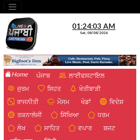
01:24:05 AM
Sat, 08/08/2026
Home
ਪੰਜਾਬ
ਲਾਈਫਸਟਾਇਲ
ਜੁਰਮ
ਸਿਹਤ
ਖੇਤੀਬਾੜੀ
ਰਾਜਨੀਤੀ
ਮੌਸਮ
ਖੇਡਾਂ
ਵਿਦੇਸ਼
ਤਕਨਾਲੋਜੀ
ਸਿੱਖਿਆ
ਧਰਮ
ਲੇਖ
ਸਾਹਿਤ
ਵਪਾਰ
ਬਜਟ