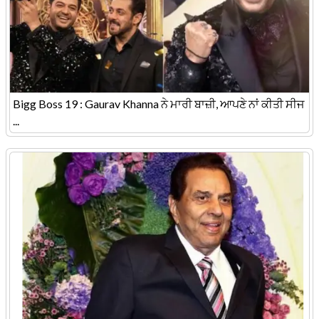
Bigg Boss 19 : Gaurav Khanna ਨੇ ਮਾਰੀ ਬਾਜ਼ੀ, ਆਪਣੇ ਨਾਂ ਕੀਤੀ ਸੀਜ
...