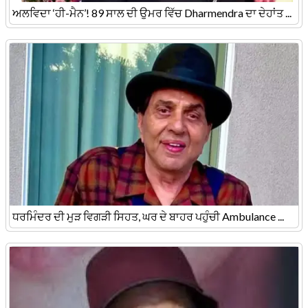
ਅਲਵਿਦਾ ‘ਹੀ-ਮੈਨ’! 89 ਸਾਲ ਦੀ ਉਮਰ ਵਿੱਚ Dharmendra ਦਾ ਦੇਹਾਂਤ ...
ਧਰਮਿੰਦਰ ਦੀ ਮੁੜ ਵਿਗੜੀ ਸਿਹਤ, ਘਰ ਦੇ ਬਾਹਰ ਪਹੁੰਚੀ Ambulance ...