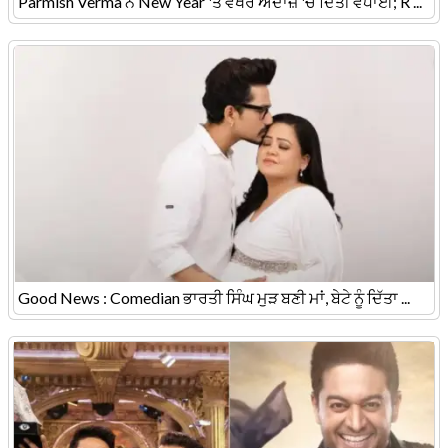
Parmish Verma ਨੇ New Year 'ਤੇ ਵੱਖਰੇ ਅੰਦਾਜ਼ 'ਚ ਦਿੱਤੀ ਵਧਾਈ; R ...
Good News : Comedian ਭਾਰਤੀ ਸਿੰਘ ਮੁੜ ਬਣੀ ਮਾਂ, ਬੇਟੇ ਨੂੰ ਦਿੱਤਾ ...