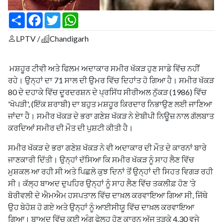
S
F
T
W
h
a
w
h
a
c
i
a
LPTV /
Chandigarh
r
e
t
t
e
b
t
s
o
e
A
o
r
p
ਮਸ਼ਹੂਰ ਟੀਵੀ ਅਤੇ ਫਿਲਮ ਅਦਾਕਾਰ ਸਮੀਰ ਖੱਕੜ ਹੁਣ ਸਾਡੇ ਵਿੱਚ ਨਹੀਂ
k
p
ਰਹੇ। ਉਨ੍ਹਾਂ ਦਾ 71 ਸਾਲ ਦੀ ਉਮਰ ਵਿੱਚ ਦਿਹਾਂਤ ਹੋ ਗਿਆ ਹੈ। ਸਮੀਰ ਖੱਕੜ
80 ਦੇ ਦਹਾਕੇ ਵਿੱਚ ਦੂਰਦਰਸ਼ਨ ਦੇ ਪ੍ਰਸਿੱਧ ਸੀਰੀਅਲ ਨੁੱਕੜ (1986) ਵਿੱਚ
'ਖੋਪੜੀ', (ਇੱਕ ਸ਼ਰਾਬੀ) ਦਾ ਬਹੁਤ ਮਸ਼ਹੂਰ ਕਿਰਦਾਰ ਨਿਭਾਉਣ ਲਈ ਜਾਣਿਆ
ਜਾਂਦਾ ਹੈ। ਸਮੀਰ ਖੱਕੜ ਦੇ ਭਰਾ ਗਣੇਸ਼ ਖੱਕੜ ਨੇ ਏਬੀਪੀ ਨਿਊਜ਼ ਨਾਲ ਗੱਲਬਾਤ
ਕਰਦਿਆਂ ਸਮੀਰ ਦੀ ਮੌਤ ਦੀ ਪੁਸ਼ਟੀ ਕੀਤੀ ਹੈ।
ਸਮੀਰ ਖੱਕੜ ਦੇ ਭਰਾ ਗਣੇਸ਼ ਖੱਕੜ ਨੇ ਵੀ ਅਦਾਕਾਰ ਦੀ ਮੌਤ ਦੇ ਕਾਰਨਾਂ ਬਾਰੇ
ਜਾਣਕਾਰੀ ਦਿੱਤੀ। ਉਨ੍ਹਾਂ ਦੱਸਿਆ ਕਿ ਸਮੀਰ ਖੱਕੜ ਨੂੰ ਸਾਹ ਲੈਣ ਵਿੱਚ
ਮੁਸ਼ਕਲ ਆ ਰਹੀ ਸੀ ਅਤੇ ਪਿਛਲੇ ਕੁਝ ਦਿਨਾਂ ਤੋਂ ਉਨ੍ਹਾਂ ਦੀ ਸਿਹਤ ਵਿਗੜ ਰਹੀ
ਸੀ। ਕੱਲ੍ਹ ਬਾਅਦ ਦੁਪਹਿਰ ਉਨ੍ਹਾਂ ਨੂੰ ਸਾਹ ਲੈਣ ਵਿੱਚ ਤਕਲੀਫ਼ ਹੋਣ ’ਤੇ
ਬੋਰੀਵਲੀ ਦੇ ਐਮਐਮ ਹਸਪਤਾਲ ਵਿੱਚ ਦਾਖ਼ਲ ਕਰਵਾਇਆ ਗਿਆ ਸੀ, ਜਿੱਥੇ
ਉਹ ਬੇਹੋਸ਼ ਹੋ ਗਏ ਅਤੇ ਉਨ੍ਹਾਂ ਨੂੰ ਆਈਸੀਯੂ ਵਿੱਚ ਦਾਖ਼ਲ ਕਰਵਾਇਆ
ਗਿਆ। ਬਾਅਦ ਵਿੱਚ ਕਈ ਅੰਗ ਫੇਲ੍ਹ ਹੋਣ ਕਾਰਨ ਅੱਜ ਤੜਕੇ 4.30 ਵਜੇ