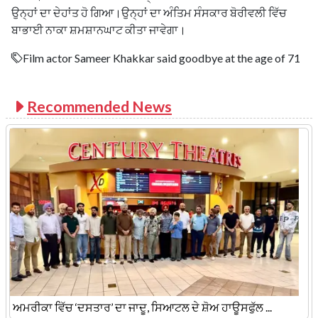
ਉਨ੍ਹਾਂ ਦਾ ਦੇਹਾਂਤ ਹੋ ਗਿਆ।ਉਨ੍ਹਾਂ ਦਾ ਅੰਤਿਮ ਸੰਸਕਾਰ ਬੋਰੀਵਲੀ ਵਿੱਚ
ਬਾਭਾਈ ਨਾਕਾ ਸ਼ਮਸ਼ਾਨਘਾਟ ਕੀਤਾ ਜਾਵੇਗਾ।
Film actor Sameer Khakkar said goodbye at the age of 71
Recommended News
ਅਮਰੀਕਾ ਵਿੱਚ ‘ਦਸਤਾਰ’ ਦਾ ਜਾਦੂ, ਸਿਆਟਲ ਦੇ ਸ਼ੋਅ ਹਾਊਸਫੁੱਲ ...