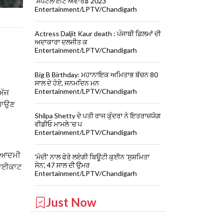
'ਸਪੌਟਲਾਈਟ ਐਵਾਰਡ 2023'
Entertainment/LPTV/Chandigarh
Actress Daljit Kaur death : ਪੰਜਾਬੀ ਫ਼ਿਲਮਾਂ ਦੀ
ਅਦਾਕਾਰਾ ਦਲਜੀਤ ਕ
Entertainment/LPTV/Chandigarh
Big B Birthday: ਮਹਾਨਾਇਕ ਅਮਿਤਾਭ ਬੱਚਨ 80
ਸਾਲ ਦੇ ਹੋਏ, ਜਨਮਦਿਨ ਮਨ
Entertainment/LPTV/Chandigarh
ਅੱਜ
 ਪਾਉਣ
Shilpa Shetty ਦੇ ਪਤੀ ਰਾਜ ਕੁੰਦਰਾ ਨੇ ਇਤਰਾਜ਼ਯੋਗ
ਵੀਡੀਓ ਮਾਮਲੇ 'ਚ ਪ
Entertainment/LPTV/Chandigarh
ਆਮ ਆਦਮੀ
'ਮੋਦੀ' ਨਾਲ ਫੇਰੇ ਲਏਗੀ ਬਿਊਟੀ ਕੁਈਨ 'ਸੁਸ਼ਮਿਤਾ
ਸੇਨ', 47 ਸਾਲ ਦੀ ਉਮਰ
ਾ ਬਾਈਕਾਟ
Entertainment/LPTV/Chandigarh
Just Now