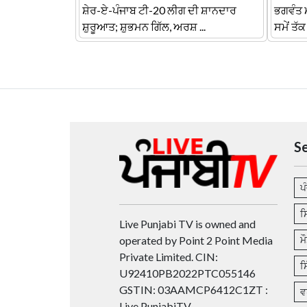
ਸ਼ੇਰ-ਏ-ਪੰਜਾਬ ਟੀ-20 ਲੀਗ ਦੀ ਸ਼ਾਨਦਾਰ
ਭਗਵੰਤ ਮ
ਸ਼ੁਰੂਆਤ; ਸ਼ੁਭਮਨ ਗਿੱਲ, ਅਰਸ਼ ...
ਸਮੇਂ ਤੱਕ
S
ਪ
ਸ
Live Punjabi TV is owned and
operated by Point 2 Point Media
ਮ
Private Limited. CIN:
ਸ
U92410PB2022PTC055146
GSTIN: 03AAMCP6412C1ZT :
ਵ
Live PunjabiTV