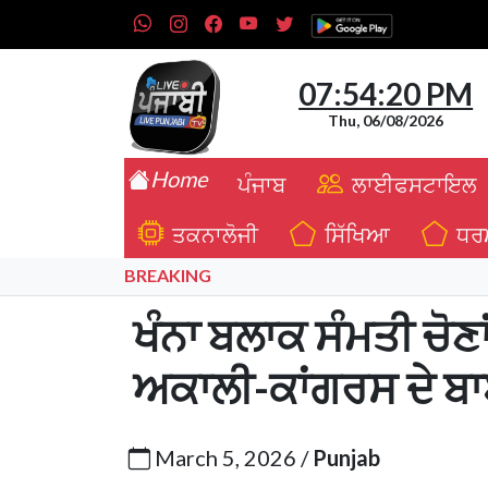
07:54:21 PM
Thu, 06/08/2026
Home
ਪੰਜਾਬ
ਲਾਈਫਸਟਾਇਲ
ਤਕਨਾਲੋਜੀ
ਸਿੱਖਿਆ
ਧਰ
BREAKING
ਖੰਨਾ ਬਲਾਕ ਸੰਮਤੀ ਚੋ
ਅਕਾਲੀ-ਕਾਂਗਰਸ ਦੇ ਬ
March 5, 2026 /
Punjab