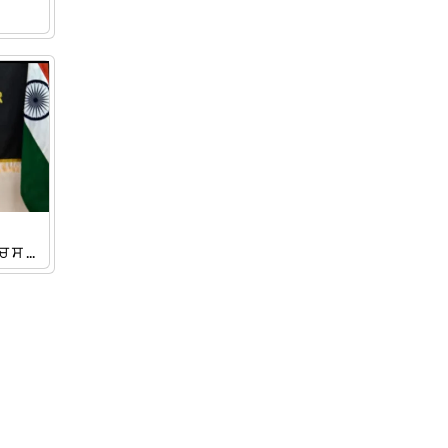
ਸ ...