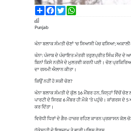
S
F
T
W
h
a
w
h
a
c
i
a
r
e
t
t
e
b
t
s
Punjab
o
e
A
o
r
p
k
p
ਖੰਨਾ ਬਲਾਕ ਸੰਮਤੀ ਚੋਣਾਂ 'ਚ ਸਿਆਸੀ ਪੇਚ ਫਸਿਆ; ਅਕਾਲ
ਖੰਨਾ: ਪੰਜਾਬ ਦੇ ਪੰਚਾਇਤ ਮੰਤਰੀ ਤਰੁਣਪ੍ਰੀਤ ਸਿੰਘ ਸੌਂਦ ਦ
ਬਿਨਾਂ ਕਿਸੇ ਨਤੀਜੇ ਦੇ ਮੁਲਤਵੀ ਕਰਨੀ ਪਈ। ਚੋਣ ਪ੍ਰਕਿਰਿਆ
ਦਾ ਰਸਮੀ ਐਲਾਨ ਕੀਤਾ।
ਕਿਉਂ ਨਹੀਂ ਹੋ ਸਕੀ ਚੋਣ?
ਖੰਨਾ ਬਲਾਕ ਸੰਮਤੀ ਦੇ ਕੁੱਲ 16 ਮੈਂਬਰ ਹਨ, ਜਿਨ੍ਹਾਂ ਵਿੱਚ
ਪਾਰਟੀ ਦੇ ਸਿਰਫ਼ 6 ਮੈਂਬਰ ਹੀ ਮੌਕੇ 'ਤੇ ਪਹੁੰਚੇ। ਕਾਂਗਰਸ ਦੇ 
ਕਰ ਦਿੱਤਾ।
ਵਿਰੋਧੀ ਧਿਰਾਂ ਦੇ ਗੈਰ-ਹਾਜ਼ਰ ਰਹਿਣ ਕਾਰਨ ਪ੍ਰਸ਼ਾਸਨ ਕੋਲ
ਧੱਕੇਸ਼ਾਹੀ ਦੇ ਇਲਜ਼ਾਮ ਤੇ ਭਾਰੀ ਪੁਲਿਸ ਫੋਰਸ