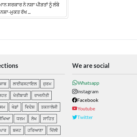
ਾਨ ਸਰਕਾਰ ਨੇ ਨਸ਼ਾ ਪੀੜਤਾਂ ਨੂੰ ਲੰਬੇ
 ਨਸ਼ਾ-ਮੁਕਤ ਰੱਖ ...
ections
We are social
Whatsapp
ੰਜਾਬ
ਲਾਈਫਸਟਾਇਲ
ਜੁਰਮ
Instagram
ਿਹਤ
ਖੇਤੀਬਾੜੀ
ਰਾਜਨੀਤੀ
Facebook
ੌਸਮ
ਖੇਡਾਂ
ਵਿਦੇਸ਼
ਤਕਨਾਲੋਜੀ
Youtube
Twitter
ਿੱਖਿਆ
ਧਰਮ
ਲੇਖ
ਸਾਹਿਤ
ਪਾਰ
ਬਜਟ
ਹਰਿਆਣਾ
ਦਿੱਲੀ