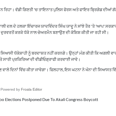
ੂਰਨ ਰਿਹਾ। ਵੱਡੀ ਗਿਣਤੀ 'ਚ ਤਾਇਨਾਤ ਪੁਲਿਸ ਫੋਰਸ ਅਤੇ ਫਾਇਰ ਬ੍ਰਿਗੇਡ ਦੀਆਂ ਗੱਡ
ੀ ਦਲ ਦੇ ਹਲਕਾ ਇੰਚਾਰਜ ਯਾਦਵਿੰਦਰ ਸਿੰਘ ਯਾਦੂ ਨੇ ਸਾਂਝੇ ਤੌਰ 'ਤੇ 'ਆਪ' ਸਰਕਾਰ
ਦੁਰਵਰਤੋਂ ਕਰਕੇ ਧੱਕੇ ਨਾਲ ਚੇਅਰਮੈਨ ਬਣਾਉਣ ਦੀ ਕੋਸ਼ਿਸ਼ ਕੀਤੀ ਜਾ ਰਹੀ ਸੀ।
ੀ ਸਿਆਸੀ ਧੱਕੇਸ਼ਾਹੀ ਨੂੰ ਬਰਦਾਸ਼ਤ ਨਹੀਂ ਕਰਨਗੇ। ਉਨ੍ਹਾਂ ਮੰਗ ਕੀਤੀ ਕਿ ਅਗਲੀ ਵਾਰ
 ਅਤੇ ਸਾਰੀ ਪ੍ਰਕਿਰਿਆ ਦੀ ਵੀਡੀਓਗ੍ਰਾਫੀ ਕਰਵਾਈ ਜਾਵੇ।
ਉਣ ਵਾਲੇ ਦਿਨਾਂ ਵਿੱਚ ਕੀਤਾ ਜਾਵੇਗਾ। ਫਿਲਹਾਲ, ਇਸ ਘਟਨਾ ਨੇ ਖੰਨਾ ਦੀ ਸਿਆਸਤ ਵਿ
Powered by
Froala Editor
imbo Elections Postponed Due To Akali Congress Boycott