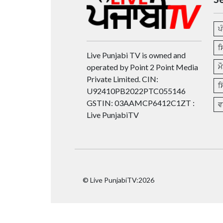
ਪ
ਸ
Live Punjabi TV is owned and
operated by Point 2 Point Media
ਮ
Private Limited. CIN:
ਸ
U92410PB2022PTC055146
GSTIN: 03AAMCP6412C1ZT :
ਵ
Live PunjabiTV
© Live PunjabiTV:2026