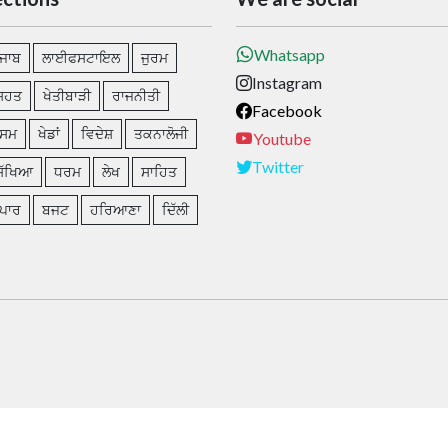
Whatsapp
ੰਜਾਬ
ਲਾਈਫਸਟਾਇਲ
ਜੁਰਮ
Instagram
ਿਹਤ
ਖੇਤੀਬਾੜੀ
ਰਾਜਨੀਤੀ
Facebook
ੌਸਮ
ਖੇਡਾਂ
ਵਿਦੇਸ਼
ਤਕਨਾਲੋਜੀ
Youtube
Twitter
ਿੱਖਿਆ
ਧਰਮ
ਲੇਖ
ਸਾਹਿਤ
ਪਾਰ
ਬਜਟ
ਹਰਿਆਣਾ
ਦਿੱਲੀ