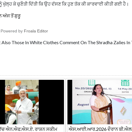
ਨੂੰ ਖੁੱਲ੍ਹ ਕੇ ਚੁਣੌਤੀ ਦਿੱਤੀ ਕਿ ਉਹ ਦੱਸਣ ਕਿ ਹੁਣ ਤੱਕ ਕੀ ਕਾਰਵਾਈ ਕੀਤੀ ਗਈ ਹੈ।
 ਅੱਜ ਤੋਂ ਸ਼ੁਰੂ
Powered by
Froala Editor
t Also Those In White Clothes Comment On The Shradha Zalies In
ਵਿੱਚ ਐਨ.ਐਫ.ਐਸ.ਏ. ਰਾਸ਼ਨ ਸਕੀਮ
ਐਸ.ਆਈ.ਆਰ.2026 ਦੌਰਾਨ ਬੀ.ਐਲ