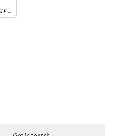
ਸ ...
Get in toutch