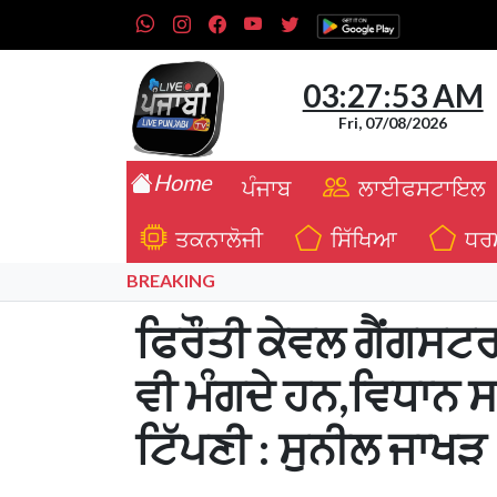
03:27:54 AM
Fri, 07/08/2026
Home
ਪੰਜਾਬ
ਲਾਈਫਸਟਾਇਲ
ਤਕਨਾਲੋਜੀ
ਸਿੱਖਿਆ
ਧਰ
BREAKING
ਫਿਰੌਤੀ ਕੇਵਲ ਗੈਂਗਸਟਰ 
ਵੀ ਮੰਗਦੇ ਹਨ,ਵਿਧਾਨ 
ਟਿੱਪਣੀ : ਸੁਨੀਲ ਜਾਖੜ