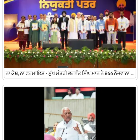
ਨਾ ਕੈਸ਼, ਨਾ ਫਰਮਾਇਸ਼ - ਮੁੱਖ ਮੰਤਰੀ ਭਗਵੰਤ ਸਿੰਘ ਮਾਨ ਨੇ 866 ਨੌਜਵਾਨਾ ...