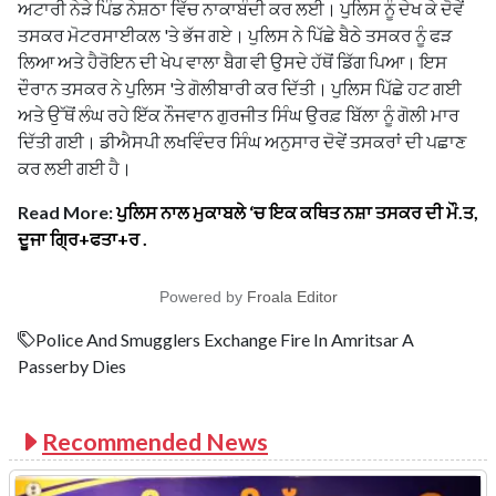
ਅਟਾਰੀ ਨੇੜੇ ਪਿੰਡ ਨੇਸ਼ਠਾ ਵਿੱਚ ਨਾਕਾਬੰਦੀ ਕਰ ਲਈ। ਪੁਲਿਸ ਨੂੰ ਦੇਖ ਕੇ ਦੋਵੇਂ
ਤਸਕਰ ਮੋਟਰਸਾਈਕਲ 'ਤੇ ਭੱਜ ਗਏ। ਪੁਲਿਸ ਨੇ ਪਿੱਛੇ ਬੈਠੇ ਤਸਕਰ ਨੂੰ ਫੜ
ਲਿਆ ਅਤੇ ਹੈਰੋਇਨ ਦੀ ਖੇਪ ਵਾਲਾ ਬੈਗ ਵੀ ਉਸਦੇ ਹੱਥੋਂ ਡਿੱਗ ਪਿਆ। ਇਸ
ਦੌਰਾਨ ਤਸਕਰ ਨੇ ਪੁਲਿਸ 'ਤੇ ਗੋਲੀਬਾਰੀ ਕਰ ਦਿੱਤੀ। ਪੁਲਿਸ ਪਿੱਛੇ ਹਟ ਗਈ
ਅਤੇ ਉੱਥੋਂ ਲੰਘ ਰਹੇ ਇੱਕ ਨੌਜਵਾਨ ਗੁਰਜੀਤ ਸਿੰਘ ਉਰਫ਼ ਬਿੱਲਾ ਨੂੰ ਗੋਲੀ ਮਾਰ
ਦਿੱਤੀ ਗਈ। ਡੀਐਸਪੀ ਲਖਵਿੰਦਰ ਸਿੰਘ ਅਨੁਸਾਰ ਦੋਵੇਂ ਤਸਕਰਾਂ ਦੀ ਪਛਾਣ
ਕਰ ਲਈ ਗਈ ਹੈ।
Read More:
ਪੁਲਿਸ ਨਾਲ ਮੁਕਾਬਲੇ ‘ਚ ਇਕ ਕਥਿਤ ਨਸ਼ਾ ਤਸਕਰ ਦੀ ਮੌ.ਤ,
ਦੂਜਾ ਗ੍ਰਿ+ਫਤਾ+ਰ .
Powered by
Froala Editor
Police And Smugglers Exchange Fire In Amritsar A
Passerby Dies
Recommended News