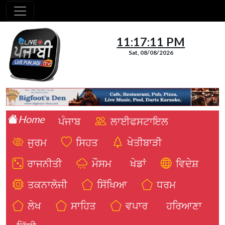
11:17:12 PM
Sat, 08/08/2026
Home
ਪੰਜਾਬ
ਲਾਈਫਸਟਾਇਲ
ਜੁਰਮ
ਸਿਹਤ
ਖੇਤੀਬਾੜੀ
ਰਾਜਨੀਤੀ
ਮੌਸਮ
ਖੇਡਾਂ
ਵਿਦੇਸ਼
ਤਕਨਾਲੋਜੀ
ਸਿੱਖਿਆ
ਧਰਮ
ਲੇਖ
ਸਾਹਿਤ
ਵਪਾਰ
ਹਰਿਆਣਾ