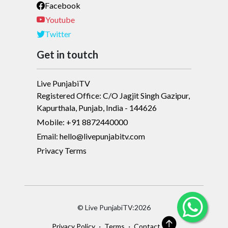
Facebook
Youtube
Twitter
Get in toutch
Live PunjabiTV
Registered Office: C/O Jagjit Singh Gazipur,
Kapurthala, Punjab, India - 144626
Mobile: +91 8872440000
Email: hello@livepunjabitv.com
Privacy Terms
© Live PunjabiTV:2026
·
·
Privacy Policy
Terms
Contact