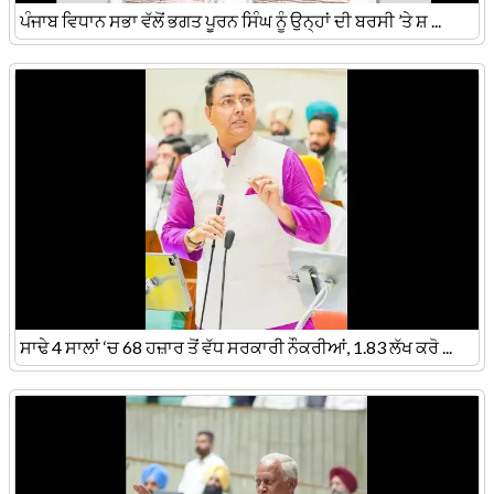
ਪੰਜਾਬ ਵਿਧਾਨ ਸਭਾ ਵੱਲੋਂ ਭਗਤ ਪੂਰਨ ਸਿੰਘ ਨੂੰ ਉਨ੍ਹਾਂ ਦੀ ਬਰਸੀ ’ਤੇ ਸ਼ ...
ਸਾਢੇ 4 ਸਾਲਾਂ ‘ਚ 68 ਹਜ਼ਾਰ ਤੋਂ ਵੱਧ ਸਰਕਾਰੀ ਨੌਕਰੀਆਂ, 1.83 ਲੱਖ ਕਰੋ ...