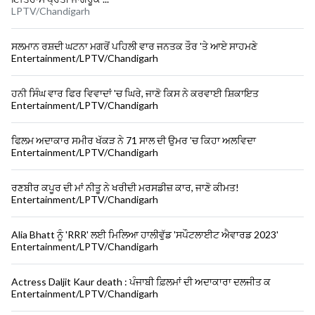
LPTV/Chandigarh
ਸਲਮਾਨ ਰਸ਼ਦੀ ਘਟਨਾ ਮਗਰੋਂ ਪਹਿਲੀ ਵਾਰ ਜਨਤਕ ਤੌਰ 'ਤੇ ਆਏ ਸਾਹਮਣੇ
Entertainment/LPTV/Chandigarh
ਹਨੀ ਸਿੰਘ ਵਾਰ ਫਿਰ ਵਿਵਾਦਾਂ 'ਚ ਘਿਰੇ, ਜਾਣੋ ਕਿਸ ਨੇ ਕਰਵਾਈ ਸ਼ਿਕਾਇਤ
Entertainment/LPTV/Chandigarh
ਫਿਲਮ ਅਦਾਕਾਰ ਸਮੀਰ ਖੱਕੜ ਨੇ 71 ਸਾਲ ਦੀ ਉਮਰ 'ਚ ਕਿਹਾ ਅਲਵਿਦਾ
Entertainment/LPTV/Chandigarh
ਰਣਬੀਰ ਕਪੂਰ ਦੀ ਮਾਂ ਨੀਤੂ ਨੇ ਖਰੀਦੀ ਮਰਸਡੀਜ਼ ਕਾਰ, ਜਾਣੋ ਕੀਮਤ!
Entertainment/LPTV/Chandigarh
Alia Bhatt ਨੂੰ 'RRR' ਲਈ ਮਿਲਿਆ ਹਾਲੀਵੁੱਡ 'ਸਪੌਟਲਾਈਟ ਐਵਾਰਡ 2023'
Entertainment/LPTV/Chandigarh
Actress Daljit Kaur death : ਪੰਜਾਬੀ ਫ਼ਿਲਮਾਂ ਦੀ ਅਦਾਕਾਰਾ ਦਲਜੀਤ ਕ
Entertainment/LPTV/Chandigarh