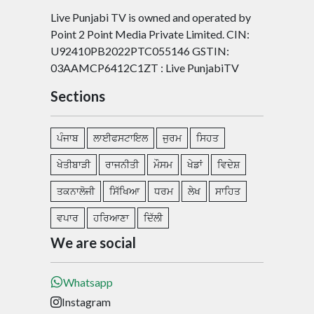
Live Punjabi TV is owned and operated by
Point 2 Point Media Private Limited. CIN:
U92410PB2022PTC055146 GSTIN:
03AAMCP6412C1ZT : Live PunjabiTV
Sections
ਪੰਜਾਬ
ਲਾਈਫਸਟਾਇਲ
ਜੁਰਮ
ਸਿਹਤ
ਖੇਤੀਬਾੜੀ
ਰਾਜਨੀਤੀ
ਮੌਸਮ
ਖੇਡਾਂ
ਵਿਦੇਸ਼
ਤਕਨਾਲੋਜੀ
ਸਿੱਖਿਆ
ਧਰਮ
ਲੇਖ
ਸਾਹਿਤ
ਵਪਾਰ
ਹਰਿਆਣਾ
ਦਿੱਲੀ
We are social
Whatsapp
Instagram