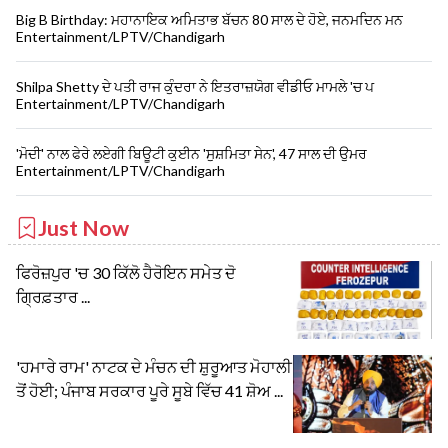
Big B Birthday: ਮਹਾਨਾਇਕ ਅਮਿਤਾਭ ਬੱਚਨ 80 ਸਾਲ ਦੇ ਹੋਏ, ਜਨਮਦਿਨ ਮਨ
Entertainment/LPTV/Chandigarh
Shilpa Shetty ਦੇ ਪਤੀ ਰਾਜ ਕੁੰਦਰਾ ਨੇ ਇਤਰਾਜ਼ਯੋਗ ਵੀਡੀਓ ਮਾਮਲੇ 'ਚ ਪ
Entertainment/LPTV/Chandigarh
'ਮੋਦੀ' ਨਾਲ ਫੇਰੇ ਲਏਗੀ ਬਿਊਟੀ ਕੁਈਨ 'ਸੁਸ਼ਮਿਤਾ ਸੇਨ', 47 ਸਾਲ ਦੀ ਉਮਰ
Entertainment/LPTV/Chandigarh
Just Now
ਫਿਰੋਜ਼ਪੁਰ 'ਚ 30 ਕਿੱਲੋ ਹੈਰੋਇਨ ਸਮੇਤ ਦੋ
ਗ੍ਰਿਫ਼ਤਾਰ ...
'ਹਮਾਰੇ ਰਾਮ' ਨਾਟਕ ਦੇ ਮੰਚਨ ਦੀ ਸ਼ੁਰੂਆਤ ਮੋਹਾਲੀ
ਤੋਂ ਹੋਈ; ਪੰਜਾਬ ਸਰਕਾਰ ਪੂਰੇ ਸੂਬੇ ਵਿੱਚ 41 ਸ਼ੋਅ ...