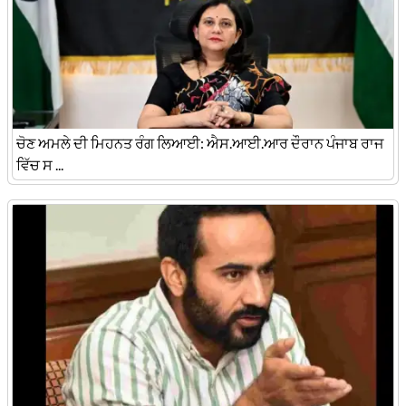
ਚੋਣ ਅਮਲੇ ਦੀ ਮਿਹਨਤ ਰੰਗ ਲਿਆਈ: ਐਸ.ਆਈ.ਆਰ ਦੌਰਾਨ ਪੰਜਾਬ ਰਾਜ
ਵਿੱਚ ਸ ...