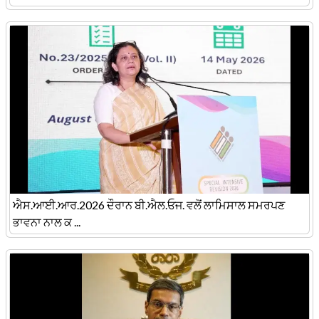
ਐਸ.ਆਈ.ਆਰ.2026 ਦੌਰਾਨ ਬੀ.ਐਲ.ਓਜ. ਵਲੋਂ ਲਾਮਿਸਾਲ ਸਮਰਪਣ
ਭਾਵਨਾ ਨਾਲ ਕ ...