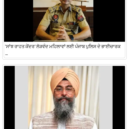
‘ਸਾਂਝ ਰਾਹਤ ਕੇਂਦਰ’ ਲੋੜਵੰਦ ਮਹਿਲਾਵਾਂ ਲਈ ਪੰਜਾਬ ਪੁਲਿਸ ਦੇ ਭਾਈਚਾਰਕ
...