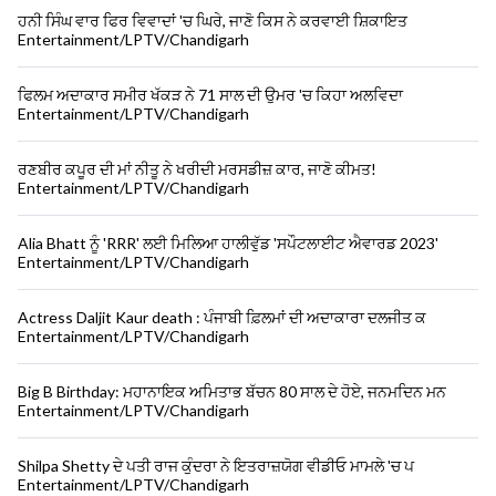
ਹਨੀ ਸਿੰਘ ਵਾਰ ਫਿਰ ਵਿਵਾਦਾਂ 'ਚ ਘਿਰੇ, ਜਾਣੋ ਕਿਸ ਨੇ ਕਰਵਾਈ ਸ਼ਿਕਾਇਤ
Entertainment/LPTV/Chandigarh
ਫਿਲਮ ਅਦਾਕਾਰ ਸਮੀਰ ਖੱਕੜ ਨੇ 71 ਸਾਲ ਦੀ ਉਮਰ 'ਚ ਕਿਹਾ ਅਲਵਿਦਾ
Entertainment/LPTV/Chandigarh
ਰਣਬੀਰ ਕਪੂਰ ਦੀ ਮਾਂ ਨੀਤੂ ਨੇ ਖਰੀਦੀ ਮਰਸਡੀਜ਼ ਕਾਰ, ਜਾਣੋ ਕੀਮਤ!
Entertainment/LPTV/Chandigarh
Alia Bhatt ਨੂੰ 'RRR' ਲਈ ਮਿਲਿਆ ਹਾਲੀਵੁੱਡ 'ਸਪੌਟਲਾਈਟ ਐਵਾਰਡ 2023'
Entertainment/LPTV/Chandigarh
Actress Daljit Kaur death : ਪੰਜਾਬੀ ਫ਼ਿਲਮਾਂ ਦੀ ਅਦਾਕਾਰਾ ਦਲਜੀਤ ਕ
Entertainment/LPTV/Chandigarh
Big B Birthday: ਮਹਾਨਾਇਕ ਅਮਿਤਾਭ ਬੱਚਨ 80 ਸਾਲ ਦੇ ਹੋਏ, ਜਨਮਦਿਨ ਮਨ
Entertainment/LPTV/Chandigarh
Shilpa Shetty ਦੇ ਪਤੀ ਰਾਜ ਕੁੰਦਰਾ ਨੇ ਇਤਰਾਜ਼ਯੋਗ ਵੀਡੀਓ ਮਾਮਲੇ 'ਚ ਪ
Entertainment/LPTV/Chandigarh