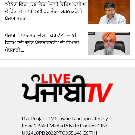
*ਕੈਨੇਡਾ ਵਿੱਚ ਪ੍ਰਭਾਵਿਤ ਪੰਜਾਬੀ ਵਿਦਿਆਰਥੀਆਂ
ਦੇ ਹਿੱਤਾਂ ਦੀ ਰਾਖੀ ਲਈ ਹਰ ਸੰਭਵ ਯਤਨ ਕਰੇਗੀ
ਪੰਜਾਬ ਸਰਕ ...
ਪੰਜਾਬ ਵਿਧਾਨ ਸਭਾ ਦੇ ਸਪੀਕਰ ਵੱਲੋਂ ਪੰਜਾਬੀ
ਫਿਲਮ "ਦੀ ਗ੍ਰੇਟ ਪੰਜਾਬ ਰੌਬਰੀ" ਦੀ ਟੀਮ ਦੀ
ਮੇਜ਼ਬਾਨੀ ...
Live Punjabi TV is owned and operated by
Point 2 Point Media Private Limited. CIN:
U92410PB2022PTC055146 GSTIN: