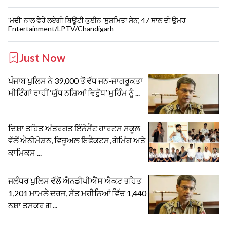
'ਮੋਦੀ' ਨਾਲ ਫੇਰੇ ਲਏਗੀ ਬਿਊਟੀ ਕੁਈਨ 'ਸੁਸ਼ਮਿਤਾ ਸੇਨ', 47 ਸਾਲ ਦੀ ਉਮਰ
Entertainment/LPTV/Chandigarh
Just Now
ਪੰਜਾਬ ਪੁਲਿਸ ਨੇ 39,000 ਤੋਂ ਵੱਧ ਜਨ-ਜਾਗਰੂਕਤਾ
ਮੀਟਿੰਗਾਂ ਰਾਹੀਂ ‘ਯੁੱਧ ਨਸ਼ਿਆਂ ਵਿਰੁੱਧ’ ਮੁਹਿੰਮ ਨੂੰ ...
ਦਿਸ਼ਾ ਤਹਿਤ ਅੰਤਰਗਤ ਇੰਨੋਸੈਂਟ ਹਾਰਟਸ ਸਕੂਲ
ਵੱਲੋਂ ਐਨੀਮੇਸ਼ਨ, ਵਿਜ਼ੂਅਲ ਇਫੈਕਟਸ, ਗੇਮਿੰਗ ਅਤੇ
ਕਾਮਿਕਸ ...
ਜਲੰਧਰ ਪੁਲਿਸ ਵੱਲੋਂ ਐਨਡੀਪੀਐੱਸ ਐਕਟ ਤਹਿਤ
1,201 ਮਾਮਲੇ ਦਰਜ, ਸੱਤ ਮਹੀਨਿਆਂ ਵਿੱਚ 1,440
ਨਸ਼ਾ ਤਸਕਰ ਗ ...