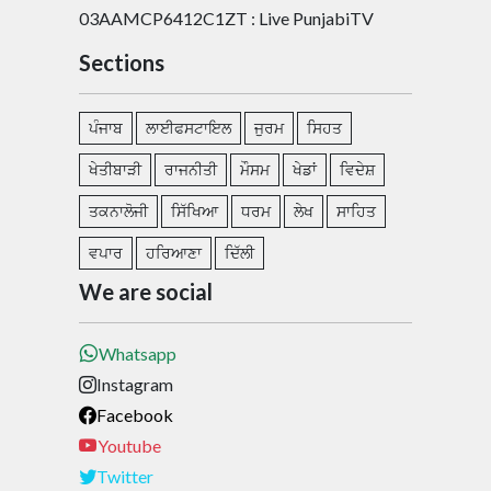
03AAMCP6412C1ZT : Live PunjabiTV
Sections
ਪੰਜਾਬ
ਲਾਈਫਸਟਾਇਲ
ਜੁਰਮ
ਸਿਹਤ
ਖੇਤੀਬਾੜੀ
ਰਾਜਨੀਤੀ
ਮੌਸਮ
ਖੇਡਾਂ
ਵਿਦੇਸ਼
ਤਕਨਾਲੋਜੀ
ਸਿੱਖਿਆ
ਧਰਮ
ਲੇਖ
ਸਾਹਿਤ
ਵਪਾਰ
ਹਰਿਆਣਾ
ਦਿੱਲੀ
We are social
Whatsapp
Instagram
Facebook
Youtube
Twitter