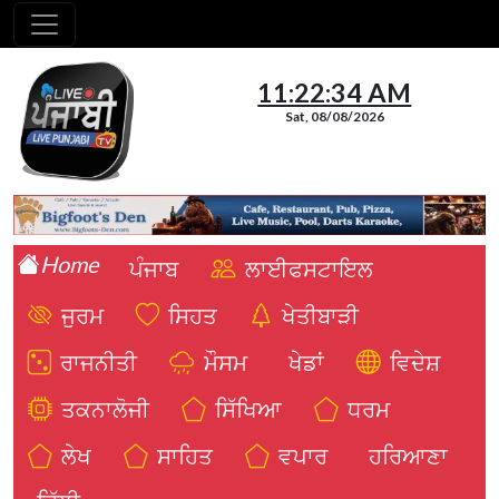
11:22:35 AM
Sat, 08/08/2026
Home
ਪੰਜਾਬ
ਲਾਈਫਸਟਾਇਲ
ਜੁਰਮ
ਸਿਹਤ
ਖੇਤੀਬਾੜੀ
ਰਾਜਨੀਤੀ
ਮੌਸਮ
ਖੇਡਾਂ
ਵਿਦੇਸ਼
ਤਕਨਾਲੋਜੀ
ਸਿੱਖਿਆ
ਧਰਮ
ਲੇਖ
ਸਾਹਿਤ
ਵਪਾਰ
ਹਰਿਆਣਾ