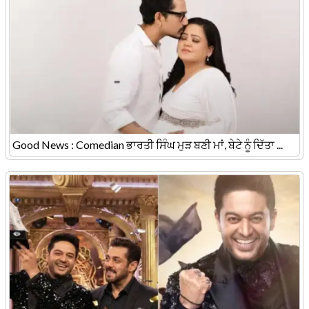
Good News : Comedian ਭਾਰਤੀ ਸਿੰਘ ਮੁੜ ਬਣੀ ਮਾਂ, ਬੇਟੇ ਨੂੰ ਦਿੱਤਾ ...