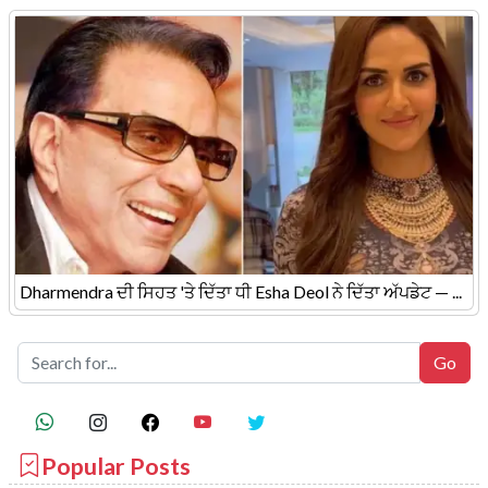
Dharmendra ਦੀ ਸਿਹਤ 'ਤੇ ਦਿੱਤਾ ਧੀ Esha Deol ਨੇ ਦਿੱਤਾ ਅੱਪਡੇਟ — ...
Popular Posts