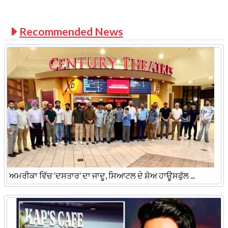
Recommended News
ਅਮਰੀਕਾ ਵਿੱਚ ‘ਦਸਤਾਰ’ ਦਾ ਜਾਦੂ, ਸਿਆਟਲ ਦੇ ਸ਼ੋਅ ਹਾਊਸਫੁੱਲ ...