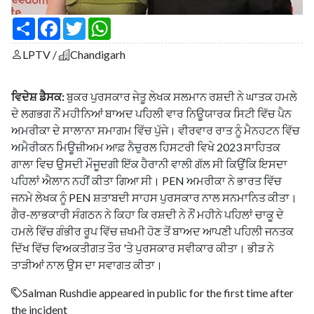
S
F
T
W
h
a
w
h
a
c
i
a
LPTV /
Chandigarh
r
e
t
t
e
b
t
s
o
e
A
o
r
p
ਵਿਦੇਸ਼ ਡੈਸਕ:
ਬੁਕਰ ਪੁਰਸਕਾਰ ਜੇਤੂ ਲੇਖਕ ਸਲਮਾਨ ਰਸ਼ਦੀ ਨੇ ਘਾਤਕ ਹਮਲੇ
k
p
ਦੇ ਲਗਭਗ ਨੌਂ ਮਹੀਨਿਆਂ ਬਾਅਦ ਪਹਿਲੀ ਵਾਰ ਨਿਊਯਾਰਕ ਸਿਟੀ ਵਿੱਚ ਪੈਨ
ਅਮਰੀਕਾ ਦੇ ਸਾਲਾਨਾ ਸਮਾਗਮ ਵਿੱਚ ਪੁੱਜੇ। ਵੀਰਵਾਰ ਰਾਤ ਨੂੰ ਮੈਨਹਟਨ ਵਿੱਚ
ਅਮੈਰੀਕਨ ਮਿਊਜ਼ੀਅਮ ਆਫ਼ ਨੈਚੁਰਲ ਹਿਸਟਰੀ ਵਿਖੇ 2023 ਸਾਹਿਤਕ
ਗਾਲਾ ਵਿਚ ਉਸਦੀ ਮੌਜੂਦਗੀ ਇੱਕ ਹੈਰਾਨੀ ਵਾਲੀ ਗੱਲ ਸੀ ਕਿਉਂਕਿ ਇਸਦਾ
ਪਹਿਲਾਂ ਐਲਾਨ ਨਹੀਂ ਕੀਤਾ ਗਿਆ ਸੀ। PEN ਅਮਰੀਕਾ ਨੇ ਭਾਰਤ ਵਿੱਚ
ਜਨਮੇ ਲੇਖਕ ਨੂੰ PEN ਸ਼ਤਾਬਦੀ ਸਾਹਸ ਪੁਰਸਕਾਰ ਨਾਲ ਸਨਮਾਨਿਤ ਕੀਤਾ।
ਗੈਰ-ਲਾਭਕਾਰੀ ਸੰਗਠਨ ਨੇ ਕਿਹਾ ਕਿ ਰਸ਼ਦੀ ਨੇ ਨੌਂ ਮਹੀਨੇ ਪਹਿਲਾਂ ਚਾਕੂ ਦੇ
ਹਮਲੇ ਵਿੱਚ ਗੰਭੀਰ ਰੂਪ ਵਿੱਚ ਜ਼ਖਮੀ ਹੋਣ ਤੋਂ ਬਾਅਦ ਆਪਣੀ ਪਹਿਲੀ ਜਨਤਕ
ਦਿੱਖ ਵਿੱਚ ਵਿਅਕਤੀਗਤ ਤੌਰ 'ਤੇ ਪੁਰਸਕਾਰ ਸਵੀਕਾਰ ਕੀਤਾ। ਭੀੜ ਨੇ
ਤਾੜੀਆਂ ਨਾਲ ਉਸ ਦਾ ਸਵਾਗਤ ਕੀਤਾ।
Salman Rushdie appeared in public for the first time after
the incident