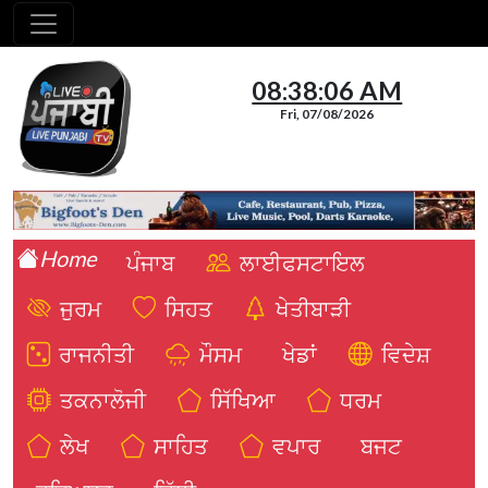
08:38:07 AM
Fri, 07/08/2026
Home
ਪੰਜਾਬ
ਲਾਈਫਸਟਾਇਲ
ਜੁਰਮ
ਸਿਹਤ
ਖੇਤੀਬਾੜੀ
ਰਾਜਨੀਤੀ
ਮੌਸਮ
ਖੇਡਾਂ
ਵਿਦੇਸ਼
ਤਕਨਾਲੋਜੀ
ਸਿੱਖਿਆ
ਧਰਮ
ਲੇਖ
ਸਾਹਿਤ
ਵਪਾਰ
ਬਜਟ