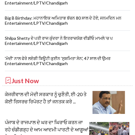
Entertainment/LPTV/Chandigarh
Big B Birthday: ਮਹਾਨਾਇਕ ਅਮਿਤਾਭ ਬੱਚਨ 80 ਸਾਲ ਦੇ ਹੋਏ, ਜਨਮਦਿਨ ਮਨ
Entertainment/LPTV/Chandigarh
Shilpa Shetty ਦੇ ਪਤੀ ਰਾਜ ਕੁੰਦਰਾ ਨੇ ਇਤਰਾਜ਼ਯੋਗ ਵੀਡੀਓ ਮਾਮਲੇ 'ਚ ਪ
Entertainment/LPTV/Chandigarh
'ਮੋਦੀ' ਨਾਲ ਫੇਰੇ ਲਏਗੀ ਬਿਊਟੀ ਕੁਈਨ 'ਸੁਸ਼ਮਿਤਾ ਸੇਨ', 47 ਸਾਲ ਦੀ ਉਮਰ
Entertainment/LPTV/Chandigarh
Just Now
ਕੇਜਰੀਵਾਲ ਦੀ ਮੋਦੀ ਸਰਕਾਰ ਨੂੰ ਚੁਣੌਤੀ, ਈ-20 ਤੇ
ਕੋਈ ਰਿਸਰਚ ਰਿਪੋਰਟ ਹੈ ਤਾਂ ਜਨਤਕ ਕਰੇ ...
ਪੰਜਾਬ ਦੇ ਰਾਜਪਾਲ ਦੇ ਘਰ ਦਾ ਘਿਰਾਓ ਕਰਨ ਜਾ
ਰਹੇ ਚੰਡੀਗੜ੍ਹ ਦੇ ਆਮ ਆਦਮੀ ਪਾਰਟੀ ਦੇ ਆਗੂਆਂ