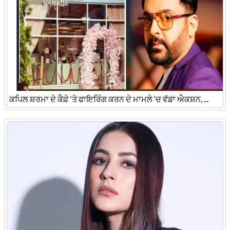
ਕਪਿਲ ਸ਼ਰਮਾ ਦੇ ਕੈਫ਼ੇ ‘ਤੇ ਫਾਇਰਿੰਗ ਕਰਨ ਦੇ ਮਾਮਲੇ ‘ਚ ਵੱਡਾ ਐਕਸ਼ਨ, ...