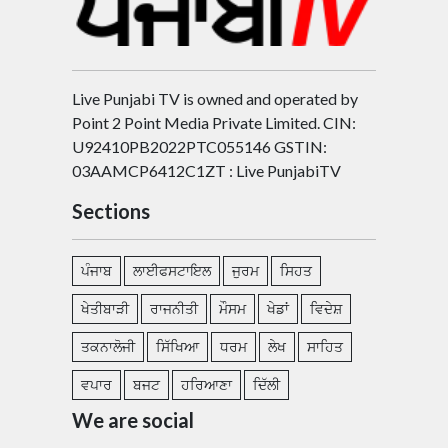
Live Punjabi TV is owned and operated by
Point 2 Point Media Private Limited. CIN:
U92410PB2022PTC055146 GSTIN:
03AAMCP6412C1ZT : Live PunjabiTV
Sections
ਪੰਜਾਬ
ਲਾਈਫਸਟਾਇਲ
ਜੁਰਮ
ਸਿਹਤ
ਖੇਤੀਬਾੜੀ
ਰਾਜਨੀਤੀ
ਮੌਸਮ
ਖੇਡਾਂ
ਵਿਦੇਸ਼
ਤਕਨਾਲੋਜੀ
ਸਿੱਖਿਆ
ਧਰਮ
ਲੇਖ
ਸਾਹਿਤ
ਵਪਾਰ
ਬਜਟ
ਹਰਿਆਣਾ
ਦਿੱਲੀ
We are social