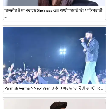
ਦਿਲਜੀਤ ਤੋਂ ਬਾਅਦ ਹੁਣ Shehnaaz Gill ਆਈ ਨਿਸ਼ਾਨੇ 'ਤੇ? ਪਾਕਿਸਤਾਨੀ
...
Parmish Verma ਨੇ New Year 'ਤੇ ਵੱਖਰੇ ਅੰਦਾਜ਼ 'ਚ ਦਿੱਤੀ ਵਧਾਈ; R ...