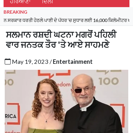
ਹਰਿਆਣਾ
ਦਿੱਲੀ
BREAKING
ਤੀ ਹੇਠਲੇ ਪਾਣੀ ਦੇ ਪੱਧਰ ‘ਚ ਸੁਧਾਰ ਲਈ 16,000 ਕਿਲੋਮੀਟਰ ਖਾਲਿਆਂ ਨੂੰ ਮੁੜ
ਸਲਮਾਨ ਰਸ਼ਦੀ ਘਟਨਾ ਮਗਰੋਂ ਪਹਿਲੀ
ਵਾਰ ਜਨਤਕ ਤੌਰ 'ਤੇ ਆਏ ਸਾਹਮਣੇ
May 19, 2023 /
Entertainment