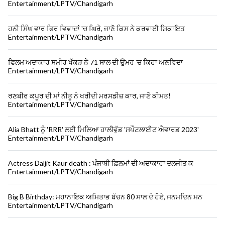
Entertainment/LPTV/Chandigarh
ਹਨੀ ਸਿੰਘ ਵਾਰ ਫਿਰ ਵਿਵਾਦਾਂ 'ਚ ਘਿਰੇ, ਜਾਣੋ ਕਿਸ ਨੇ ਕਰਵਾਈ ਸ਼ਿਕਾਇਤ
Entertainment/LPTV/Chandigarh
ਫਿਲਮ ਅਦਾਕਾਰ ਸਮੀਰ ਖੱਕੜ ਨੇ 71 ਸਾਲ ਦੀ ਉਮਰ 'ਚ ਕਿਹਾ ਅਲਵਿਦਾ
Entertainment/LPTV/Chandigarh
ਰਣਬੀਰ ਕਪੂਰ ਦੀ ਮਾਂ ਨੀਤੂ ਨੇ ਖਰੀਦੀ ਮਰਸਡੀਜ਼ ਕਾਰ, ਜਾਣੋ ਕੀਮਤ!
Entertainment/LPTV/Chandigarh
Alia Bhatt ਨੂੰ 'RRR' ਲਈ ਮਿਲਿਆ ਹਾਲੀਵੁੱਡ 'ਸਪੌਟਲਾਈਟ ਐਵਾਰਡ 2023'
Entertainment/LPTV/Chandigarh
Actress Daljit Kaur death : ਪੰਜਾਬੀ ਫ਼ਿਲਮਾਂ ਦੀ ਅਦਾਕਾਰਾ ਦਲਜੀਤ ਕ
Entertainment/LPTV/Chandigarh
Big B Birthday: ਮਹਾਨਾਇਕ ਅਮਿਤਾਭ ਬੱਚਨ 80 ਸਾਲ ਦੇ ਹੋਏ, ਜਨਮਦਿਨ ਮਨ
Entertainment/LPTV/Chandigarh