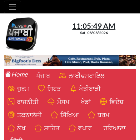
11:05:50 AM
Sat, 08/08/2026
Home
ਪੰਜਾਬ
ਲਾਈਫਸਟਾਇਲ
ਜੁਰਮ
ਸਿਹਤ
ਖੇਤੀਬਾੜੀ
ਰਾਜਨੀਤੀ
ਮੌਸਮ
ਖੇਡਾਂ
ਵਿਦੇਸ਼
ਤਕਨਾਲੋਜੀ
ਸਿੱਖਿਆ
ਧਰਮ
ਲੇਖ
ਸਾਹਿਤ
ਵਪਾਰ
ਹਰਿਆਣਾ