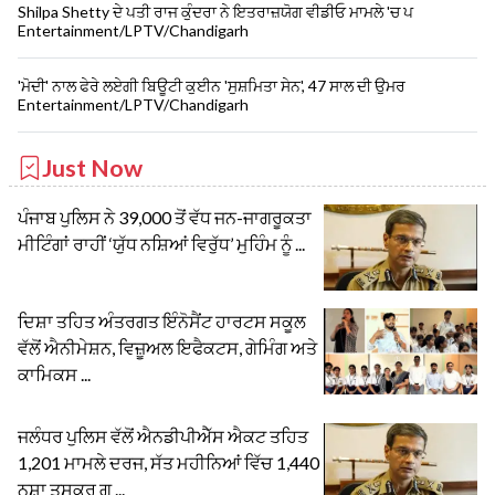
Shilpa Shetty ਦੇ ਪਤੀ ਰਾਜ ਕੁੰਦਰਾ ਨੇ ਇਤਰਾਜ਼ਯੋਗ ਵੀਡੀਓ ਮਾਮਲੇ 'ਚ ਪ
Entertainment/LPTV/Chandigarh
'ਮੋਦੀ' ਨਾਲ ਫੇਰੇ ਲਏਗੀ ਬਿਊਟੀ ਕੁਈਨ 'ਸੁਸ਼ਮਿਤਾ ਸੇਨ', 47 ਸਾਲ ਦੀ ਉਮਰ
Entertainment/LPTV/Chandigarh
Just Now
ਪੰਜਾਬ ਪੁਲਿਸ ਨੇ 39,000 ਤੋਂ ਵੱਧ ਜਨ-ਜਾਗਰੂਕਤਾ
ਮੀਟਿੰਗਾਂ ਰਾਹੀਂ ‘ਯੁੱਧ ਨਸ਼ਿਆਂ ਵਿਰੁੱਧ’ ਮੁਹਿੰਮ ਨੂੰ ...
ਦਿਸ਼ਾ ਤਹਿਤ ਅੰਤਰਗਤ ਇੰਨੋਸੈਂਟ ਹਾਰਟਸ ਸਕੂਲ
ਵੱਲੋਂ ਐਨੀਮੇਸ਼ਨ, ਵਿਜ਼ੂਅਲ ਇਫੈਕਟਸ, ਗੇਮਿੰਗ ਅਤੇ
ਕਾਮਿਕਸ ...
ਜਲੰਧਰ ਪੁਲਿਸ ਵੱਲੋਂ ਐਨਡੀਪੀਐੱਸ ਐਕਟ ਤਹਿਤ
1,201 ਮਾਮਲੇ ਦਰਜ, ਸੱਤ ਮਹੀਨਿਆਂ ਵਿੱਚ 1,440
ਨਸ਼ਾ ਤਸਕਰ ਗ ...