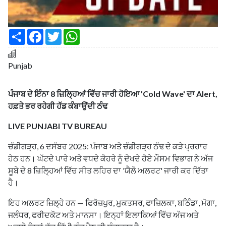
S
F
T
W
h
a
w
h
a
c
i
a
r
e
t
t
e
b
t
s
Punjab
o
e
A
o
r
p
k
p
ਪੰਜਾਬ ਦੇ ਇੰਨਾ 8 ਜ਼ਿਲ੍ਹਿਆਂ ਵਿੱਚ ਜਾਰੀ ਹੋਇਆ 'Cold Wave' ਦਾ Alert,
ਹਫ਼ਤੇ ਭਰ ਰਹੇਗੀ ਹੱਡ ਕੰਬਾਉਂਦੀ ਠੰਢ
LIVE PUNJABI TV BUREAU
ਚੰਡੀਗੜ੍ਹ, 6 ਦਸੰਬਰ 2025: ਪੰਜਾਬ ਅਤੇ ਚੰਡੀਗੜ੍ਹ ਠੰਢ ਦੇ ਕੜੇ ਪ੍ਰਹਾਰ
ਹੇਠ ਹਨ। ਘੱਟਦੇ ਪਾਰੇ ਅਤੇ ਵਧਦੇ ਕੋਹਰੇ ਨੂੰ ਦੇਖਦੇ ਹੋਏ ਮੌਸਮ ਵਿਭਾਗ ਨੇ ਅੱਜ
ਸੂਬੇ ਦੇ 8 ਜ਼ਿਲ੍ਹਿਆਂ ਵਿੱਚ ਸੀਤ ਲਹਿਰ ਦਾ 'ਯੈਲੋ ਅਲਰਟ' ਜਾਰੀ ਕਰ ਦਿੱਤਾ
ਹੈ।
ਇਹ ਅਲਰਟ ਜ਼ਿਲ੍ਹੇ ਹਨ — ਫਿਰੋਜ਼ਪੁਰ, ਮੁਕਤਸਰ, ਫਾਜ਼ਿਲਕਾ, ਬਠਿੰਡਾ, ਮੋਗਾ,
ਜਲੰਧਰ, ਫਰੀਦਕੋਟ ਅਤੇ ਮਾਨਸਾ। ਇਨ੍ਹਾਂ ਇਲਾਕਿਆਂ ਵਿੱਚ ਅੱਜ ਅਤੇ