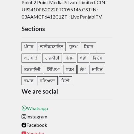
Point 2 Point Media Private Limited. CIN:
U92410PB2022PTC055146 GSTIN:
03AAMCP6412C1ZT : Live PunjabiTV
Sections
ਪੰਜਾਬ
ਲਾਈਫਸਟਾਇਲ
ਜੁਰਮ
ਸਿਹਤ
ਖੇਤੀਬਾੜੀ
ਰਾਜਨੀਤੀ
ਮੌਸਮ
ਖੇਡਾਂ
ਵਿਦੇਸ਼
ਤਕਨਾਲੋਜੀ
ਸਿੱਖਿਆ
ਧਰਮ
ਲੇਖ
ਸਾਹਿਤ
ਵਪਾਰ
ਹਰਿਆਣਾ
ਦਿੱਲੀ
We are social
Whatsapp
Instagram
Facebook
Youtube