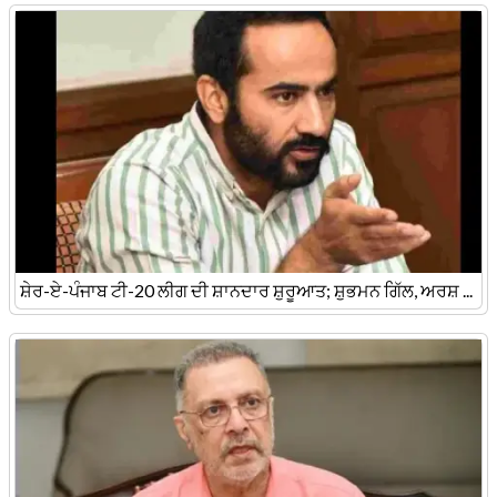
ਸ਼ੇਰ-ਏ-ਪੰਜਾਬ ਟੀ-20 ਲੀਗ ਦੀ ਸ਼ਾਨਦਾਰ ਸ਼ੁਰੂਆਤ; ਸ਼ੁਭਮਨ ਗਿੱਲ, ਅਰਸ਼ ...