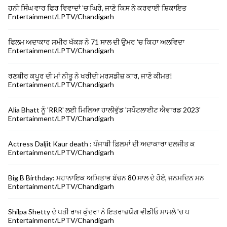
ਹਨੀ ਸਿੰਘ ਵਾਰ ਫਿਰ ਵਿਵਾਦਾਂ 'ਚ ਘਿਰੇ, ਜਾਣੋ ਕਿਸ ਨੇ ਕਰਵਾਈ ਸ਼ਿਕਾਇਤ
Entertainment/LPTV/Chandigarh
ਫਿਲਮ ਅਦਾਕਾਰ ਸਮੀਰ ਖੱਕੜ ਨੇ 71 ਸਾਲ ਦੀ ਉਮਰ 'ਚ ਕਿਹਾ ਅਲਵਿਦਾ
Entertainment/LPTV/Chandigarh
ਰਣਬੀਰ ਕਪੂਰ ਦੀ ਮਾਂ ਨੀਤੂ ਨੇ ਖਰੀਦੀ ਮਰਸਡੀਜ਼ ਕਾਰ, ਜਾਣੋ ਕੀਮਤ!
Entertainment/LPTV/Chandigarh
Alia Bhatt ਨੂੰ 'RRR' ਲਈ ਮਿਲਿਆ ਹਾਲੀਵੁੱਡ 'ਸਪੌਟਲਾਈਟ ਐਵਾਰਡ 2023'
Entertainment/LPTV/Chandigarh
Actress Daljit Kaur death : ਪੰਜਾਬੀ ਫ਼ਿਲਮਾਂ ਦੀ ਅਦਾਕਾਰਾ ਦਲਜੀਤ ਕ
Entertainment/LPTV/Chandigarh
Big B Birthday: ਮਹਾਨਾਇਕ ਅਮਿਤਾਭ ਬੱਚਨ 80 ਸਾਲ ਦੇ ਹੋਏ, ਜਨਮਦਿਨ ਮਨ
Entertainment/LPTV/Chandigarh
Shilpa Shetty ਦੇ ਪਤੀ ਰਾਜ ਕੁੰਦਰਾ ਨੇ ਇਤਰਾਜ਼ਯੋਗ ਵੀਡੀਓ ਮਾਮਲੇ 'ਚ ਪ
Entertainment/LPTV/Chandigarh