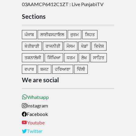
03AAMCP6412C1ZT : Live PunjabiTV
Sections
ਪੰਜਾਬ
ਲਾਈਫਸਟਾਇਲ
ਜੁਰਮ
ਸਿਹਤ
ਖੇਤੀਬਾੜੀ
ਰਾਜਨੀਤੀ
ਮੌਸਮ
ਖੇਡਾਂ
ਵਿਦੇਸ਼
ਤਕਨਾਲੋਜੀ
ਸਿੱਖਿਆ
ਧਰਮ
ਲੇਖ
ਸਾਹਿਤ
ਵਪਾਰ
ਬਜਟ
ਹਰਿਆਣਾ
ਦਿੱਲੀ
We are social
Whatsapp
Instagram
Facebook
Youtube
Twitter