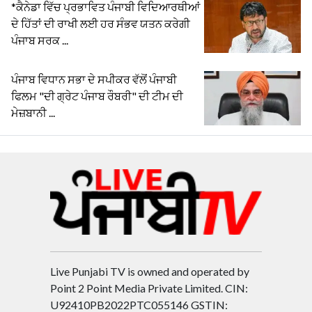
*ਕੈਨੇਡਾ ਵਿੱਚ ਪ੍ਰਭਾਵਿਤ ਪੰਜਾਬੀ ਵਿਦਿਆਰਥੀਆਂ
ਦੇ ਹਿੱਤਾਂ ਦੀ ਰਾਖੀ ਲਈ ਹਰ ਸੰਭਵ ਯਤਨ ਕਰੇਗੀ
ਪੰਜਾਬ ਸਰਕ ...
ਪੰਜਾਬ ਵਿਧਾਨ ਸਭਾ ਦੇ ਸਪੀਕਰ ਵੱਲੋਂ ਪੰਜਾਬੀ
ਫਿਲਮ "ਦੀ ਗ੍ਰੇਟ ਪੰਜਾਬ ਰੌਬਰੀ" ਦੀ ਟੀਮ ਦੀ
ਮੇਜ਼ਬਾਨੀ ...
Live Punjabi TV is owned and operated by
Point 2 Point Media Private Limited. CIN:
U92410PB2022PTC055146 GSTIN: