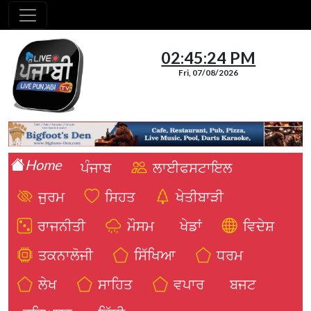
02:45:25 PM
Fri, 07/08/2026
Home
ਪੰਜਾਬ
ਲਾਈਫਸਟਾਇਲ
ਜੁਰਮ
ਸਿਹਤ
ਖੇਤੀਬਾੜੀ
ਰਾਜਨੀਤੀ
ਮੌਸਮ
ਖੇਡਾਂ
ਵਿਦੇਸ਼
ਤਕਨਾਲੋਜੀ
ਸਿੱਖਿਆ
ਧਰਮ
ਲੇਖ
ਸਾਹਿਤ
ਵਪਾਰ
ਬਜਟ