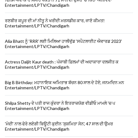
Entertainment/LPTV/Chandigarh
ਰਣਬੀਰ ਕਪੂਰ ਦੀ ਮਾਂ ਨੀਤੂ ਨੇ ਖਰੀਦੀ ਮਰਸਡੀਜ਼ ਕਾਰ, ਜਾਣੋ ਕੀਮਤ!
Entertainment/LPTV/Chandigarh
Alia Bhatt ਨੂੰ 'RRR' ਲਈ ਮਿਲਿਆ ਹਾਲੀਵੁੱਡ 'ਸਪੌਟਲਾਈਟ ਐਵਾਰਡ 2023'
Entertainment/LPTV/Chandigarh
Actress Daljit Kaur death : ਪੰਜਾਬੀ ਫ਼ਿਲਮਾਂ ਦੀ ਅਦਾਕਾਰਾ ਦਲਜੀਤ ਕ
Entertainment/LPTV/Chandigarh
Big B Birthday: ਮਹਾਨਾਇਕ ਅਮਿਤਾਭ ਬੱਚਨ 80 ਸਾਲ ਦੇ ਹੋਏ, ਜਨਮਦਿਨ ਮਨ
Entertainment/LPTV/Chandigarh
Shilpa Shetty ਦੇ ਪਤੀ ਰਾਜ ਕੁੰਦਰਾ ਨੇ ਇਤਰਾਜ਼ਯੋਗ ਵੀਡੀਓ ਮਾਮਲੇ 'ਚ ਪ
Entertainment/LPTV/Chandigarh
'ਮੋਦੀ' ਨਾਲ ਫੇਰੇ ਲਏਗੀ ਬਿਊਟੀ ਕੁਈਨ 'ਸੁਸ਼ਮਿਤਾ ਸੇਨ', 47 ਸਾਲ ਦੀ ਉਮਰ
Entertainment/LPTV/Chandigarh