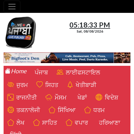
05:18:34 PM
Sat, 08/08/2026
Home
ਪੰਜਾਬ
ਲਾਈਫਸਟਾਇਲ
ਜੁਰਮ
ਸਿਹਤ
ਖੇਤੀਬਾੜੀ
ਰਾਜਨੀਤੀ
ਮੌਸਮ
ਖੇਡਾਂ
ਵਿਦੇਸ਼
ਤਕਨਾਲੋਜੀ
ਸਿੱਖਿਆ
ਧਰਮ
ਲੇਖ
ਸਾਹਿਤ
ਵਪਾਰ
ਹਰਿਆਣਾ