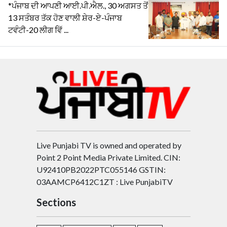
*ਪੰਜਾਬ ਦੀ ਆਪਣੀ ਆਈ.ਪੀ.ਐਲ., 30 ਅਗਸਤ ਤੋਂ
13 ਸਤੰਬਰ ਤੱਕ ਹੋਣ ਵਾਲੀ ਸ਼ੇਰ-ਏ-ਪੰਜਾਬ
ਟਵੰਟੀ-20 ਲੀਗ ਵਿੱ ...
Live Punjabi TV is owned and operated by
Point 2 Point Media Private Limited. CIN:
U92410PB2022PTC055146 GSTIN:
03AAMCP6412C1ZT : Live PunjabiTV
Sections