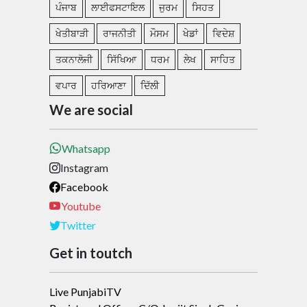
ਪੰਜਾਬ
ਲਾਈਫਸਟਾਇਲ
ਜੁਰਮ
ਸਿਹਤ
ਖੇਤੀਬਾੜੀ
ਰਾਜਨੀਤੀ
ਮੌਸਮ
ਖੇਡਾਂ
ਵਿਦੇਸ਼
ਤਕਨਾਲੋਜੀ
ਸਿੱਖਿਆ
ਧਰਮ
ਲੇਖ
ਸਾਹਿਤ
ਵਪਾਰ
ਹਰਿਆਣਾ
ਦਿੱਲੀ
We are social
Whatsapp
Instagram
Facebook
Youtube
Twitter
Get in toutch
Live PunjabiTV