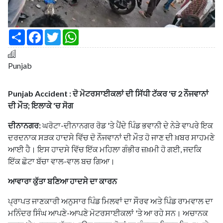
S
F
T
W
h
a
w
h
a
c
i
a
r
e
t
t
e
b
t
s
Punjab
o
e
A
o
r
p
k
p
Punjab Accident : ਦੋ ਮੋਟਰਸਾਈਕਲਾਂ ਦੀ ਸਿੱਧੀ ਟੱਕਰ 'ਚ 2 ਨੌਜਵਾਨਾਂ
ਦੀ ਮੌਤ; ਇਲਾਕੇ 'ਚ ਸੋਗ
ਦੀਨਾਨਗਰ:
ਘਰੋਟਾ-ਦੀਨਾਨਗਰ ਰੋਡ 'ਤੇ ਪੈਂਦੇ ਪਿੰਡ ਭਵਾਨੀ ਦੇ ਨੇੜੇ ਵਾਪਰੇ ਇਕ
ਦਰਦਨਾਕ ਸੜਕ ਹਾਦਸੇ ਵਿੱਚ ਦੋ ਨੌਜਵਾਨਾਂ ਦੀ ਮੌਤ ਹੋ ਜਾਣ ਦੀ ਖ਼ਬਰ ਸਾਹਮਣੇ
ਆਈ ਹੈ। ਇਸ ਹਾਦਸੇ ਵਿੱਚ ਇੱਕ ਮਹਿਲਾ ਗੰਭੀਰ ਜ਼ਖ਼ਮੀ ਹੋ ਗਈ, ਜਦਕਿ
ਇੱਕ ਛੋਟਾ ਬੱਚਾ ਵਾਲ-ਵਾਲ ਬਚ ਗਿਆ।
ਆਵਾਰਾ ਕੁੱਤਾ ਬਣਿਆ ਹਾਦਸੇ ਦਾ ਕਾਰਨ
ਪ੍ਰਾਪਤ ਜਾਣਕਾਰੀ ਅਨੁਸਾਰ ਪਿੰਡ ਮਿਲਵਾਂ ਦਾ ਸੌਰਵ ਅਤੇ ਪਿੰਡ ਰਾਮਵਾਲ ਦਾ
ਮਨਿੰਦਰ ਸਿੰਘ ਆਪਣੇ-ਆਪਣੇ ਮੋਟਰਸਾਈਕਲਾਂ 'ਤੇ ਆ ਰਹੇ ਸਨ। ਅਚਾਨਕ