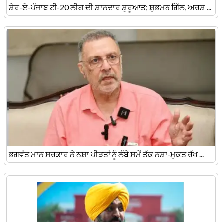
ਸ਼ੇਰ-ਏ-ਪੰਜਾਬ ਟੀ-20 ਲੀਗ ਦੀ ਸ਼ਾਨਦਾਰ ਸ਼ੁਰੂਆਤ; ਸ਼ੁਭਮਨ ਗਿੱਲ, ਅਰਸ਼ ...
ਭਗਵੰਤ ਮਾਨ ਸਰਕਾਰ ਨੇ ਨਸ਼ਾ ਪੀੜਤਾਂ ਨੂੰ ਲੰਬੇ ਸਮੇਂ ਤੱਕ ਨਸ਼ਾ-ਮੁਕਤ ਰੱਖ ...