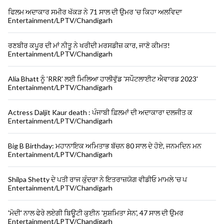
ਫਿਲਮ ਅਦਾਕਾਰ ਸਮੀਰ ਖੱਕੜ ਨੇ 71 ਸਾਲ ਦੀ ਉਮਰ 'ਚ ਕਿਹਾ ਅਲਵਿਦਾ
Entertainment/LPTV/Chandigarh
ਰਣਬੀਰ ਕਪੂਰ ਦੀ ਮਾਂ ਨੀਤੂ ਨੇ ਖਰੀਦੀ ਮਰਸਡੀਜ਼ ਕਾਰ, ਜਾਣੋ ਕੀਮਤ!
Entertainment/LPTV/Chandigarh
Alia Bhatt ਨੂੰ 'RRR' ਲਈ ਮਿਲਿਆ ਹਾਲੀਵੁੱਡ 'ਸਪੌਟਲਾਈਟ ਐਵਾਰਡ 2023'
Entertainment/LPTV/Chandigarh
Actress Daljit Kaur death : ਪੰਜਾਬੀ ਫ਼ਿਲਮਾਂ ਦੀ ਅਦਾਕਾਰਾ ਦਲਜੀਤ ਕ
Entertainment/LPTV/Chandigarh
Big B Birthday: ਮਹਾਨਾਇਕ ਅਮਿਤਾਭ ਬੱਚਨ 80 ਸਾਲ ਦੇ ਹੋਏ, ਜਨਮਦਿਨ ਮਨ
Entertainment/LPTV/Chandigarh
Shilpa Shetty ਦੇ ਪਤੀ ਰਾਜ ਕੁੰਦਰਾ ਨੇ ਇਤਰਾਜ਼ਯੋਗ ਵੀਡੀਓ ਮਾਮਲੇ 'ਚ ਪ
Entertainment/LPTV/Chandigarh
'ਮੋਦੀ' ਨਾਲ ਫੇਰੇ ਲਏਗੀ ਬਿਊਟੀ ਕੁਈਨ 'ਸੁਸ਼ਮਿਤਾ ਸੇਨ', 47 ਸਾਲ ਦੀ ਉਮਰ
Entertainment/LPTV/Chandigarh