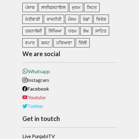
ਪੰਜਾਬ
ਲਾਈਫਸਟਾਇਲ
ਜੁਰਮ
ਸਿਹਤ
ਖੇਤੀਬਾੜੀ
ਰਾਜਨੀਤੀ
ਮੌਸਮ
ਖੇਡਾਂ
ਵਿਦੇਸ਼
ਤਕਨਾਲੋਜੀ
ਸਿੱਖਿਆ
ਧਰਮ
ਲੇਖ
ਸਾਹਿਤ
ਵਪਾਰ
ਬਜਟ
ਹਰਿਆਣਾ
ਦਿੱਲੀ
We are social
Whatsapp
Instagram
Facebook
Youtube
Twitter
Get in toutch
Live PunjabiTV