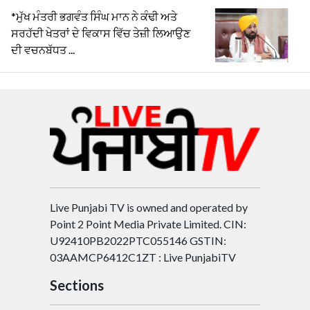
*ਮੁੱਖ ਮੰਤਰੀ ਭਗਵੰਤ ਸਿੰਘ ਮਾਨ ਨੇ ਕੰਢੀ ਅਤੇ
ਸਰਹੱਦੀ ਖੇਤਰਾਂ ਦੇ ਵਿਕਾਸ ਵਿੱਚ ਤੇਜ਼ੀ ਲਿਆਉਣ
ਦੀ ਵਚਨਬੱਧਤ ...
Live Punjabi TV is owned and operated by
Point 2 Point Media Private Limited. CIN:
U92410PB2022PTC055146 GSTIN:
03AAMCP6412C1ZT : Live PunjabiTV
Sections