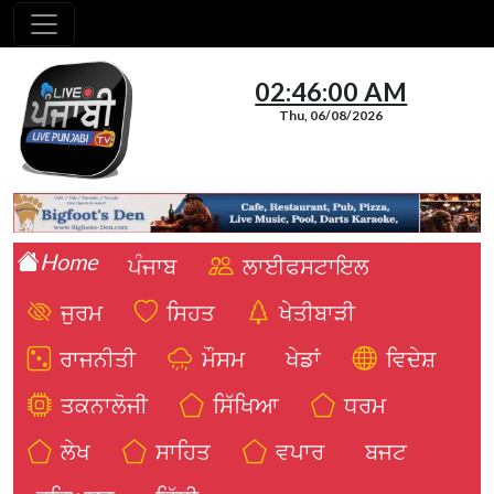
02:46:01 AM
Thu, 06/08/2026
Home
ਪੰਜਾਬ
ਲਾਈਫਸਟਾਇਲ
ਜੁਰਮ
ਸਿਹਤ
ਖੇਤੀਬਾੜੀ
ਰਾਜਨੀਤੀ
ਮੌਸਮ
ਖੇਡਾਂ
ਵਿਦੇਸ਼
ਤਕਨਾਲੋਜੀ
ਸਿੱਖਿਆ
ਧਰਮ
ਲੇਖ
ਸਾਹਿਤ
ਵਪਾਰ
ਬਜਟ