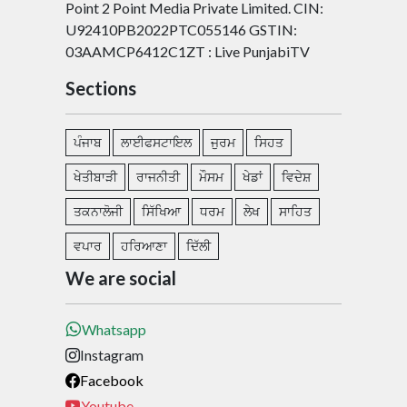
Point 2 Point Media Private Limited. CIN:
U92410PB2022PTC055146 GSTIN:
03AAMCP6412C1ZT : Live PunjabiTV
Sections
ਪੰਜਾਬ
ਲਾਈਫਸਟਾਇਲ
ਜੁਰਮ
ਸਿਹਤ
ਖੇਤੀਬਾੜੀ
ਰਾਜਨੀਤੀ
ਮੌਸਮ
ਖੇਡਾਂ
ਵਿਦੇਸ਼
ਤਕਨਾਲੋਜੀ
ਸਿੱਖਿਆ
ਧਰਮ
ਲੇਖ
ਸਾਹਿਤ
ਵਪਾਰ
ਹਰਿਆਣਾ
ਦਿੱਲੀ
We are social
Whatsapp
Instagram
Facebook
Youtube