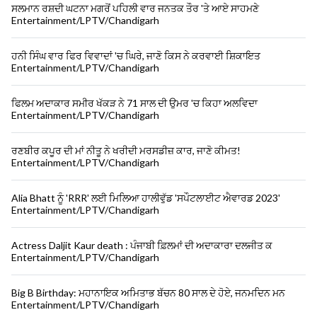
ਸਲਮਾਨ ਰਸ਼ਦੀ ਘਟਨਾ ਮਗਰੋਂ ਪਹਿਲੀ ਵਾਰ ਜਨਤਕ ਤੌਰ 'ਤੇ ਆਏ ਸਾਹਮਣੇ
Entertainment/LPTV/Chandigarh
ਹਨੀ ਸਿੰਘ ਵਾਰ ਫਿਰ ਵਿਵਾਦਾਂ 'ਚ ਘਿਰੇ, ਜਾਣੋ ਕਿਸ ਨੇ ਕਰਵਾਈ ਸ਼ਿਕਾਇਤ
Entertainment/LPTV/Chandigarh
ਫਿਲਮ ਅਦਾਕਾਰ ਸਮੀਰ ਖੱਕੜ ਨੇ 71 ਸਾਲ ਦੀ ਉਮਰ 'ਚ ਕਿਹਾ ਅਲਵਿਦਾ
Entertainment/LPTV/Chandigarh
ਰਣਬੀਰ ਕਪੂਰ ਦੀ ਮਾਂ ਨੀਤੂ ਨੇ ਖਰੀਦੀ ਮਰਸਡੀਜ਼ ਕਾਰ, ਜਾਣੋ ਕੀਮਤ!
Entertainment/LPTV/Chandigarh
Alia Bhatt ਨੂੰ 'RRR' ਲਈ ਮਿਲਿਆ ਹਾਲੀਵੁੱਡ 'ਸਪੌਟਲਾਈਟ ਐਵਾਰਡ 2023'
Entertainment/LPTV/Chandigarh
Actress Daljit Kaur death : ਪੰਜਾਬੀ ਫ਼ਿਲਮਾਂ ਦੀ ਅਦਾਕਾਰਾ ਦਲਜੀਤ ਕ
Entertainment/LPTV/Chandigarh
Big B Birthday: ਮਹਾਨਾਇਕ ਅਮਿਤਾਭ ਬੱਚਨ 80 ਸਾਲ ਦੇ ਹੋਏ, ਜਨਮਦਿਨ ਮਨ
Entertainment/LPTV/Chandigarh