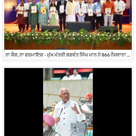
ਨਾ ਕੈਸ਼, ਨਾ ਫਰਮਾਇਸ਼ - ਮੁੱਖ ਮੰਤਰੀ ਭਗਵੰਤ ਸਿੰਘ ਮਾਨ ਨੇ 866 ਨੌਜਵਾਨਾ ...