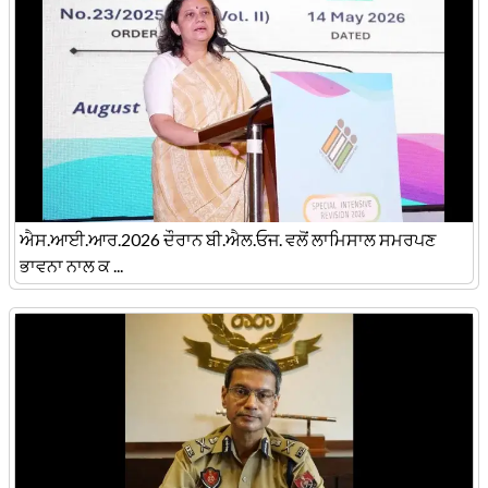
ਐਸ.ਆਈ.ਆਰ.2026 ਦੌਰਾਨ ਬੀ.ਐਲ.ਓਜ. ਵਲੋਂ ਲਾਮਿਸਾਲ ਸਮਰਪਣ
ਭਾਵਨਾ ਨਾਲ ਕ ...