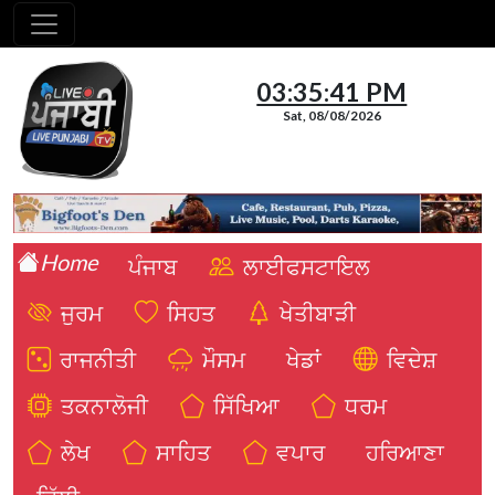
03:35:42 PM
Sat, 08/08/2026
Home
ਪੰਜਾਬ
ਲਾਈਫਸਟਾਇਲ
ਜੁਰਮ
ਸਿਹਤ
ਖੇਤੀਬਾੜੀ
ਰਾਜਨੀਤੀ
ਮੌਸਮ
ਖੇਡਾਂ
ਵਿਦੇਸ਼
ਤਕਨਾਲੋਜੀ
ਸਿੱਖਿਆ
ਧਰਮ
ਲੇਖ
ਸਾਹਿਤ
ਵਪਾਰ
ਹਰਿਆਣਾ