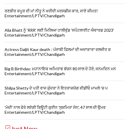
ਰਣਬੀਰ ਕਪੂਰ ਦੀ ਮਾਂ ਨੀਤੂ ਨੇ ਖਰੀਦੀ ਮਰਸਡੀਜ਼ ਕਾਰ, ਜਾਣੋ ਕੀਮਤ!
Entertainment/LPTV/Chandigarh
Alia Bhatt ਨੂੰ 'RRR' ਲਈ ਮਿਲਿਆ ਹਾਲੀਵੁੱਡ 'ਸਪੌਟਲਾਈਟ ਐਵਾਰਡ 2023'
Entertainment/LPTV/Chandigarh
Actress Daljit Kaur death : ਪੰਜਾਬੀ ਫ਼ਿਲਮਾਂ ਦੀ ਅਦਾਕਾਰਾ ਦਲਜੀਤ ਕ
Entertainment/LPTV/Chandigarh
Big B Birthday: ਮਹਾਨਾਇਕ ਅਮਿਤਾਭ ਬੱਚਨ 80 ਸਾਲ ਦੇ ਹੋਏ, ਜਨਮਦਿਨ ਮਨ
Entertainment/LPTV/Chandigarh
Shilpa Shetty ਦੇ ਪਤੀ ਰਾਜ ਕੁੰਦਰਾ ਨੇ ਇਤਰਾਜ਼ਯੋਗ ਵੀਡੀਓ ਮਾਮਲੇ 'ਚ ਪ
Entertainment/LPTV/Chandigarh
'ਮੋਦੀ' ਨਾਲ ਫੇਰੇ ਲਏਗੀ ਬਿਊਟੀ ਕੁਈਨ 'ਸੁਸ਼ਮਿਤਾ ਸੇਨ', 47 ਸਾਲ ਦੀ ਉਮਰ
Entertainment/LPTV/Chandigarh
Just Now