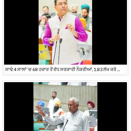
ਸਾਢੇ 4 ਸਾਲਾਂ ‘ਚ 68 ਹਜ਼ਾਰ ਤੋਂ ਵੱਧ ਸਰਕਾਰੀ ਨੌਕਰੀਆਂ, 1.83 ਲੱਖ ਕਰੋ ...