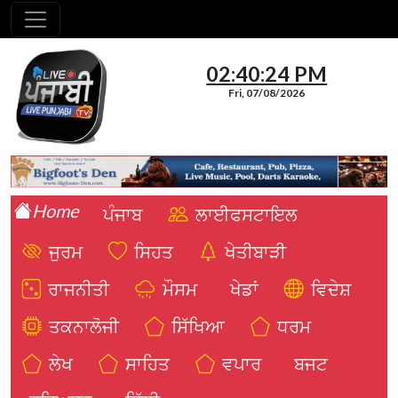
02:40:25 PM
Fri, 07/08/2026
Home
ਪੰਜਾਬ
ਲਾਈਫਸਟਾਇਲ
ਜੁਰਮ
ਸਿਹਤ
ਖੇਤੀਬਾੜੀ
ਰਾਜਨੀਤੀ
ਮੌਸਮ
ਖੇਡਾਂ
ਵਿਦੇਸ਼
ਤਕਨਾਲੋਜੀ
ਸਿੱਖਿਆ
ਧਰਮ
ਲੇਖ
ਸਾਹਿਤ
ਵਪਾਰ
ਬਜਟ