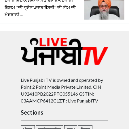
ਪੰਜਾਬ ਵਿਧਾਨ ਸਭਾ ਦੇ ਸਪੀਕਰ ਵੱਲੋਂ ਪੰਜਾਬੀ
ਫਿਲਮ "ਦੀ ਗ੍ਰੇਟ ਪੰਜਾਬ ਰੌਬਰੀ" ਦੀ ਟੀਮ ਦੀ
ਮੇਜ਼ਬਾਨੀ ...
Live Punjabi TV is owned and operated by
Point 2 Point Media Private Limited. CIN:
U92410PB2022PTC055146 GSTIN:
03AAMCP6412C1ZT : Live PunjabiTV
Sections