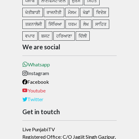
ਪੰਜਾਬ
ਲਾਈਫਸਟਾਇਲ
ਜੁਰਮ
ਸਿਹਤ
ਖੇਤੀਬਾੜੀ
ਰਾਜਨੀਤੀ
ਮੌਸਮ
ਖੇਡਾਂ
ਵਿਦੇਸ਼
ਤਕਨਾਲੋਜੀ
ਸਿੱਖਿਆ
ਧਰਮ
ਲੇਖ
ਸਾਹਿਤ
ਵਪਾਰ
ਬਜਟ
ਹਰਿਆਣਾ
ਦਿੱਲੀ
We are social
Whatsapp
Instagram
Facebook
Youtube
Twitter
Get in toutch
Live PunjabiTV
Registered Office: C/O Jagjit Singh Gazipur,