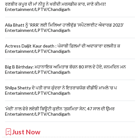
ਰਣਬੀਰ ਕਪੂਰ ਦੀ ਮਾਂ ਨੀਤੂ ਨੇ ਖਰੀਦੀ ਮਰਸਡੀਜ਼ ਕਾਰ, ਜਾਣੋ ਕੀਮਤ!
Entertainment/LPTV/Chandigarh
Alia Bhatt ਨੂੰ 'RRR' ਲਈ ਮਿਲਿਆ ਹਾਲੀਵੁੱਡ 'ਸਪੌਟਲਾਈਟ ਐਵਾਰਡ 2023'
Entertainment/LPTV/Chandigarh
Actress Daljit Kaur death : ਪੰਜਾਬੀ ਫ਼ਿਲਮਾਂ ਦੀ ਅਦਾਕਾਰਾ ਦਲਜੀਤ ਕ
Entertainment/LPTV/Chandigarh
Big B Birthday: ਮਹਾਨਾਇਕ ਅਮਿਤਾਭ ਬੱਚਨ 80 ਸਾਲ ਦੇ ਹੋਏ, ਜਨਮਦਿਨ ਮਨ
Entertainment/LPTV/Chandigarh
Shilpa Shetty ਦੇ ਪਤੀ ਰਾਜ ਕੁੰਦਰਾ ਨੇ ਇਤਰਾਜ਼ਯੋਗ ਵੀਡੀਓ ਮਾਮਲੇ 'ਚ ਪ
Entertainment/LPTV/Chandigarh
'ਮੋਦੀ' ਨਾਲ ਫੇਰੇ ਲਏਗੀ ਬਿਊਟੀ ਕੁਈਨ 'ਸੁਸ਼ਮਿਤਾ ਸੇਨ', 47 ਸਾਲ ਦੀ ਉਮਰ
Entertainment/LPTV/Chandigarh
Just Now