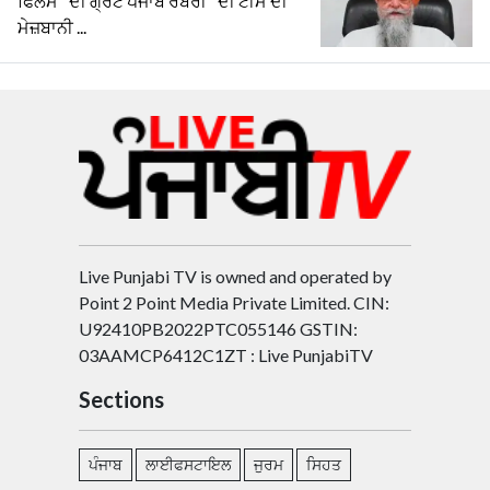
ਫਿਲਮ "ਦੀ ਗ੍ਰੇਟ ਪੰਜਾਬ ਰੌਬਰੀ" ਦੀ ਟੀਮ ਦੀ
ਮੇਜ਼ਬਾਨੀ ...
Live Punjabi TV is owned and operated by
Point 2 Point Media Private Limited. CIN:
U92410PB2022PTC055146 GSTIN:
03AAMCP6412C1ZT : Live PunjabiTV
Sections
ਪੰਜਾਬ
ਲਾਈਫਸਟਾਇਲ
ਜੁਰਮ
ਸਿਹਤ