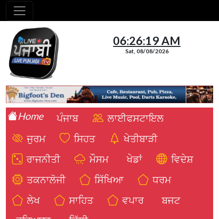
06:26:20 AM
Sat, 08/08/2026
Home
ਪੰਜਾਬ
ਲਾਈਫਸਟਾਇਲ
ਜੁਰਮ
ਸਿਹਤ
ਖੇਤੀਬਾੜੀ
ਰਾਜਨੀਤੀ
ਮੌਸਮ
ਖੇਡਾਂ
ਵਿਦੇਸ਼
ਤਕਨਾਲੋਜੀ
ਸਿੱਖਿਆ
ਧਰਮ
ਲੇਖ
ਸਾਹਿਤ
ਵਪਾਰ
ਬਜਟ