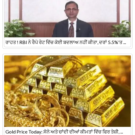
ਰਾਹਤ ! RBI ਨੇ ਰੈਪੋ ਰੇਟ ਵਿੱਚ ਕੋਈ ਬਦਲਾਅ ਨਹੀਂ ਕੀਤਾ, ਦਰਾਂ 5.5%'ਤ ...
Gold Price Today: ਸੋਨੇ ਅਤੇ ਚਾਂਦੀ ਦੀਆਂ ਕੀਮਤਾਂ ਵਿੱਚ ਫਿਰ ਤੇਜ਼ੀ, ...