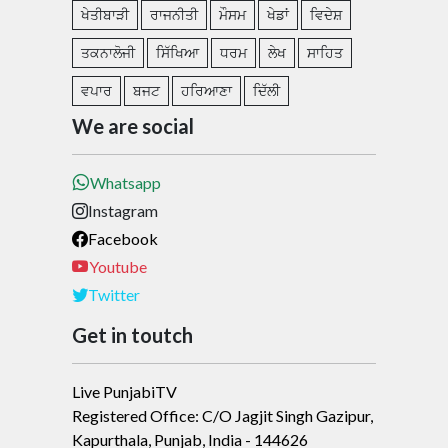
ਖੇਤੀਬਾੜੀ
ਰਾਜਨੀਤੀ
ਮੌਸਮ
ਖੇਡਾਂ
ਵਿਦੇਸ਼
ਤਕਨਾਲੋਜੀ
ਸਿੱਖਿਆ
ਧਰਮ
ਲੇਖ
ਸਾਹਿਤ
ਵਪਾਰ
ਬਜਟ
ਹਰਿਆਣਾ
ਦਿੱਲੀ
We are social
Whatsapp
Instagram
Facebook
Youtube
Twitter
Get in toutch
Live PunjabiTV
Registered Office: C/O Jagjit Singh Gazipur,
Kapurthala, Punjab, India - 144626