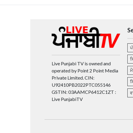
S
ਪ
ਸ
Live Punjabi TV is owned and
operated by Point 2 Point Media
ਮ
Private Limited. CIN:
ਸ
U92410PB2022PTC055146
GSTIN: 03AAMCP6412C1ZT :
ਵ
Live PunjabiTV