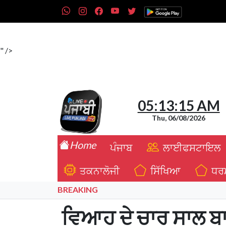
"/>
" />
05:13:16 AM
Thu, 06/08/2026
Home
ਪੰਜਾਬ
ਲਾਈਫਸਟਾਇਲ
ਤਕਨਾਲੋਜੀ
ਸਿੱਖਿਆ
ਧਰ
BREAKING
ਵਿਆਹ ਦੇ ਚਾਰ ਸਾਲ ਬਾ