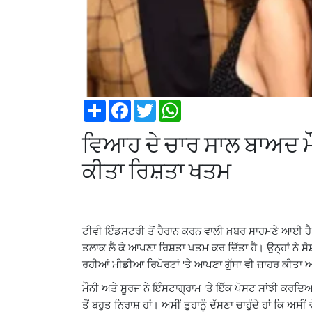
S
F
T
W
h
a
w
h
a
c
i
a
ਵਿਆਹ ਦੇ ਚਾਰ ਸਾਲ ਬਾਅਦ ਮੌ
r
e
t
t
e
b
t
s
o
e
A
ਕੀਤਾ ਰਿਸ਼ਤਾ ਖਤਮ
o
r
p
k
p
ਟੀਵੀ ਇੰਡਸਟਰੀ ਤੋਂ ਹੈਰਾਨ ਕਰਨ ਵਾਲੀ ਖ਼ਬਰ ਸਾਹਮਣੇ ਆਈ 
ਤਲਾਕ ਲੈ ਕੇ ਆਪਣਾ ਰਿਸ਼ਤਾ ਖਤਮ ਕਰ ਦਿੱਤਾ ਹੈ। ਉਨ੍ਹਾਂ ਨੇ ਸੋਸ
ਰਹੀਆਂ ਮੀਡੀਆ ਰਿਪੋਰਟਾਂ
ਤੇ ਆਪਣਾ ਗੁੱਸਾ ਵੀ ਜ਼ਾਹਰ ਕੀਤਾ 
'
ਮੌਨੀ ਅਤੇ ਸੂਰਜ ਨੇ ਇੰਸਟਾਗ੍ਰਾਮ
ਤੇ ਇੱਕ ਪੋਸਟ ਸਾਂਝੀ ਕਰਦਿ
'
ਤੋਂ ਬਹੁਤ ਨਿਰਾਸ਼ ਹਾਂ। ਅਸੀਂ ਤੁਹਾਨੂੰ ਦੱਸਣਾ ਚਾਹੁੰਦੇ ਹਾਂ ਕਿ 