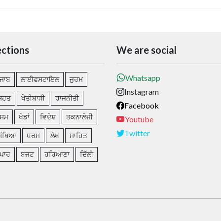
ections
We are social
Whatsapp
ੰਜਾਬ
ਲਾਈਫਸਟਾਇਲ
ਜੁਰਮ
Instagram
ਿਹਤ
ਖੇਤੀਬਾੜੀ
ਰਾਜਨੀਤੀ
Facebook
ੌਸਮ
ਖੇਡਾਂ
ਵਿਦੇਸ਼
ਤਕਨਾਲੋਜੀ
Youtube
Twitter
ਿੱਖਿਆ
ਧਰਮ
ਲੇਖ
ਸਾਹਿਤ
ਪਾਰ
ਬਜਟ
ਹਰਿਆਣਾ
ਦਿੱਲੀ