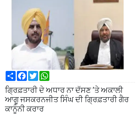
S
F
T
W
h
a
w
h
a
c
i
a
ਗ੍ਰਿਫ਼ਤਾਰੀ ਦੇ ਅਧਾਰ ਨਾ ਦੱਸਣ ’ਤੇ ਅਕਾਲੀ
r
e
t
t
e
b
t
s
ਆਗੂ ਜਸਕਰਨਜੀਤ ਸਿੰਘ ਦੀ ਗ੍ਰਿਫ਼ਤਾਰੀ ਗੈਰ
o
e
A
o
r
p
ਕਾਨੂੰਨੀ ਕਰਾਰ
k
p