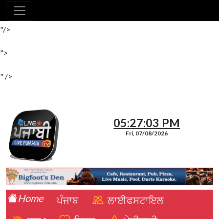
"/>
">
" />
05:27:04 PM
Fri, 07/08/2026
Home
ਪੰਜਾਬ
ਲਾਈਫਸਟਾਇਲ