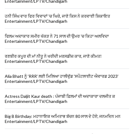
Entertainment/LPTV/Chandigarh
ਹਨੀ ਸਿੰਘ ਵਾਰ ਫਿਰ ਵਿਵਾਦਾਂ 'ਚ ਘਿਰੇ, ਜਾਣੋ ਕਿਸ ਨੇ ਕਰਵਾਈ ਸ਼ਿਕਾਇਤ
Entertainment/LPTV/Chandigarh
ਫਿਲਮ ਅਦਾਕਾਰ ਸਮੀਰ ਖੱਕੜ ਨੇ 71 ਸਾਲ ਦੀ ਉਮਰ 'ਚ ਕਿਹਾ ਅਲਵਿਦਾ
Entertainment/LPTV/Chandigarh
ਰਣਬੀਰ ਕਪੂਰ ਦੀ ਮਾਂ ਨੀਤੂ ਨੇ ਖਰੀਦੀ ਮਰਸਡੀਜ਼ ਕਾਰ, ਜਾਣੋ ਕੀਮਤ!
Entertainment/LPTV/Chandigarh
Alia Bhatt ਨੂੰ 'RRR' ਲਈ ਮਿਲਿਆ ਹਾਲੀਵੁੱਡ 'ਸਪੌਟਲਾਈਟ ਐਵਾਰਡ 2023'
Entertainment/LPTV/Chandigarh
Actress Daljit Kaur death : ਪੰਜਾਬੀ ਫ਼ਿਲਮਾਂ ਦੀ ਅਦਾਕਾਰਾ ਦਲਜੀਤ ਕ
Entertainment/LPTV/Chandigarh
Big B Birthday: ਮਹਾਨਾਇਕ ਅਮਿਤਾਭ ਬੱਚਨ 80 ਸਾਲ ਦੇ ਹੋਏ, ਜਨਮਦਿਨ ਮਨ
Entertainment/LPTV/Chandigarh