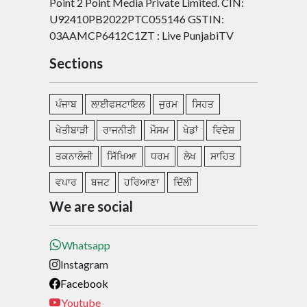
Point 2 Point Media Private Limited. CIN:
U92410PB2022PTC055146 GSTIN:
03AAMCP6412C1ZT : Live PunjabiTV
Sections
ਪੰਜਾਬ
ਲਾਈਫਸਟਾਇਲ
ਜੁਰਮ
ਸਿਹਤ
ਖੇਤੀਬਾੜੀ
ਰਾਜਨੀਤੀ
ਮੌਸਮ
ਖੇਡਾਂ
ਵਿਦੇਸ਼
ਤਕਨਾਲੋਜੀ
ਸਿੱਖਿਆ
ਧਰਮ
ਲੇਖ
ਸਾਹਿਤ
ਵਪਾਰ
ਬਜਟ
ਹਰਿਆਣਾ
ਦਿੱਲੀ
We are social
Whatsapp
Instagram
Facebook
Youtube