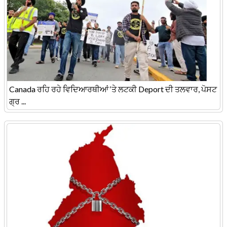
Canada ਰਹਿ ਰਹੇ ਵਿਦਿਆਰਥੀਆਂ ‘ਤੇ ਲਟਕੀ Deport ਦੀ ਤਲਵਾਰ, ਪੋਸਟ
ਗ੍ਰ ...