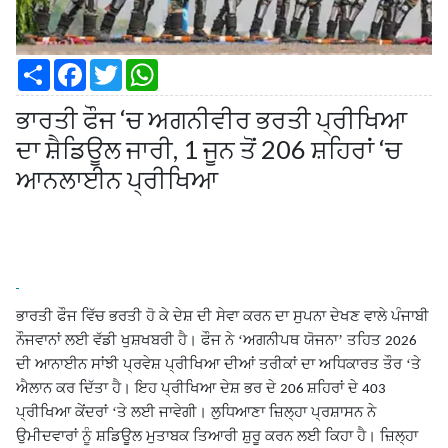
S
F
T
W
h
a
w
h
a
c
i
a
ਭਾਰਤੀ ਫੌਜ ‘ਚ ਅਗਨੀਵੀਰ ਭਰਤੀ ਪ੍ਰੀਖਿਆ
r
e
t
t
e
b
t
s
ਦਾ ਸ਼ੈਡਿਊਲ ਜਾਰੀ, 1 ਜੂਨ ਤੋਂ 206 ਸ਼ਹਿਰਾਂ ‘ਚ
o
e
A
o
r
p
ਆਨਲਾਈਨ ਪ੍ਰੀਖਿਆ
k
p
ਭਾਰਤੀ ਫੌਜ ਵਿੱਚ ਭਰਤੀ ਹੋ ਕੇ ਦੇਸ਼ ਦੀ ਸੇਵਾ ਕਰਨ ਦਾ ਸੁਪਨਾ ਦੇਖਣ ਵਾਲੇ ਪੰਜਾਬੀ
ਨੌਜਵਾਨਾਂ ਲਈ ਵੱਡੀ ਖੁਸ਼ਖਬਰੀ ਹੈ। ਫੌਜ ਨੇ ‘ਅਗਨੀਪਥ ਯੋਜਨਾ’ ਤਹਿਤ
2026
ਦੀ ਆਨਾਈਨ ਸਾਂਝੀ ਪ੍ਰਵੇਸ਼ ਪ੍ਰੀਖਿਆ ਦੀਆਂ ਤਰੀਕਾਂ ਦਾ ਅਧਿਕਾਰਤ ਤੌਰ ‘ਤੇ
ਐਲਾਨ ਕਰ ਦਿੱਤਾ ਹੈ। ਇਹ ਪ੍ਰੀਖਿਆ ਦੇਸ਼ ਭਰ ਦੇ
ਸ਼ਹਿਰਾਂ ਦੇ
206
403
ਪ੍ਰੀਖਿਆ ਕੇਂਦਰਾਂ ‘ਤੇ ਲਈ ਜਾਵੇਗੀ। ਲੁਧਿਆਣਾ ਜ਼ਿਲ੍ਹਾ ਪ੍ਰਸ਼ਾਸਨ ਨੇ
ਉਮੀਦਵਾਰਾਂ ਨੂੰ ਸ਼ਡਿਊਲ ਮੁਤਾਬਕ ਤਿਆਰੀ ਸ਼ੁਰੂ ਕਰਨ ਲਈ ਕਿਹਾ ਹੈ। ਜ਼ਿਲ੍ਹਾ