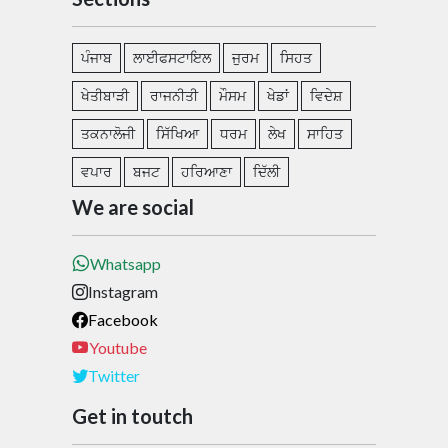
ਪੰਜਾਬ
ਲਾਈਫਸਟਾਇਲ
ਜੁਰਮ
ਸਿਹਤ
ਖੇਤੀਬਾੜੀ
ਰਾਜਨੀਤੀ
ਮੌਸਮ
ਖੇਡਾਂ
ਵਿਦੇਸ਼
ਤਕਨਾਲੋਜੀ
ਸਿੱਖਿਆ
ਧਰਮ
ਲੇਖ
ਸਾਹਿਤ
ਵਪਾਰ
ਬਜਟ
ਹਰਿਆਣਾ
ਦਿੱਲੀ
We are social
Whatsapp
Instagram
Facebook
Youtube
Twitter
Get in toutch