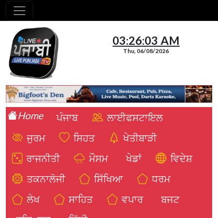
03:26:04 AM
Thu, 06/08/2026
Home
ਪੰਜਾਬ
ਲਾਈਫਸਟਾਇਲ
ਜੁਰਮ
ਸਿਹਤ
ਖੇਤੀਬਾੜੀ
ਰਾਜਨੀਤੀ
ਮੌਸਮ
ਖੇਡਾਂ
ਵਿਦੇਸ਼
ਤਕਨਾਲੋਜੀ
ਸਿੱਖਿਆ
ਧਰਮ
ਲੇਖ
ਸਾਹਿਤ
ਵਪਾਰ
ਬਜਟ