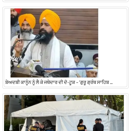
ਬੇਅਦਬੀ ਕਾਨੂੰਨ ਨੂੰ ਲੈ ਕੇ ਜਥੇਦਾਰ ਦੀ ਦੋ-ਟੂਕ – ‘ਗੁਰੂ ਗ੍ਰੰਥ ਸਾਹਿਬ ...