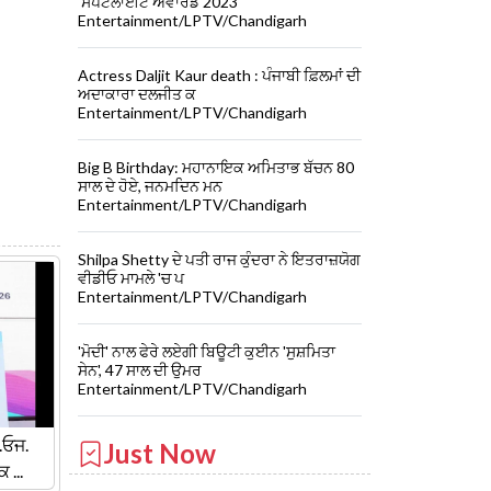
'ਸਪੌਟਲਾਈਟ ਐਵਾਰਡ 2023'
Entertainment/LPTV/Chandigarh
Actress Daljit Kaur death : ਪੰਜਾਬੀ ਫ਼ਿਲਮਾਂ ਦੀ
ਅਦਾਕਾਰਾ ਦਲਜੀਤ ਕ
Entertainment/LPTV/Chandigarh
Big B Birthday: ਮਹਾਨਾਇਕ ਅਮਿਤਾਭ ਬੱਚਨ 80
ਸਾਲ ਦੇ ਹੋਏ, ਜਨਮਦਿਨ ਮਨ
Entertainment/LPTV/Chandigarh
Shilpa Shetty ਦੇ ਪਤੀ ਰਾਜ ਕੁੰਦਰਾ ਨੇ ਇਤਰਾਜ਼ਯੋਗ
ਵੀਡੀਓ ਮਾਮਲੇ 'ਚ ਪ
Entertainment/LPTV/Chandigarh
'ਮੋਦੀ' ਨਾਲ ਫੇਰੇ ਲਏਗੀ ਬਿਊਟੀ ਕੁਈਨ 'ਸੁਸ਼ਮਿਤਾ
ਸੇਨ', 47 ਸਾਲ ਦੀ ਉਮਰ
Entertainment/LPTV/Chandigarh
.ਓਜ.
Just Now
...