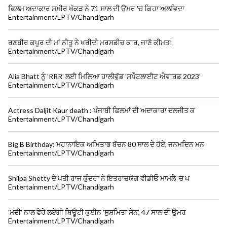
ਫਿਲਮ ਅਦਾਕਾਰ ਸਮੀਰ ਖੱਕੜ ਨੇ 71 ਸਾਲ ਦੀ ਉਮਰ 'ਚ ਕਿਹਾ ਅਲਵਿਦਾ
Entertainment/LPTV/Chandigarh
ਰਣਬੀਰ ਕਪੂਰ ਦੀ ਮਾਂ ਨੀਤੂ ਨੇ ਖਰੀਦੀ ਮਰਸਡੀਜ਼ ਕਾਰ, ਜਾਣੋ ਕੀਮਤ!
Entertainment/LPTV/Chandigarh
Alia Bhatt ਨੂੰ 'RRR' ਲਈ ਮਿਲਿਆ ਹਾਲੀਵੁੱਡ 'ਸਪੌਟਲਾਈਟ ਐਵਾਰਡ 2023'
Entertainment/LPTV/Chandigarh
Actress Daljit Kaur death : ਪੰਜਾਬੀ ਫ਼ਿਲਮਾਂ ਦੀ ਅਦਾਕਾਰਾ ਦਲਜੀਤ ਕ
Entertainment/LPTV/Chandigarh
Big B Birthday: ਮਹਾਨਾਇਕ ਅਮਿਤਾਭ ਬੱਚਨ 80 ਸਾਲ ਦੇ ਹੋਏ, ਜਨਮਦਿਨ ਮਨ
Entertainment/LPTV/Chandigarh
Shilpa Shetty ਦੇ ਪਤੀ ਰਾਜ ਕੁੰਦਰਾ ਨੇ ਇਤਰਾਜ਼ਯੋਗ ਵੀਡੀਓ ਮਾਮਲੇ 'ਚ ਪ
Entertainment/LPTV/Chandigarh
'ਮੋਦੀ' ਨਾਲ ਫੇਰੇ ਲਏਗੀ ਬਿਊਟੀ ਕੁਈਨ 'ਸੁਸ਼ਮਿਤਾ ਸੇਨ', 47 ਸਾਲ ਦੀ ਉਮਰ
Entertainment/LPTV/Chandigarh