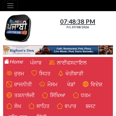
07:48:39 PM
Fri, 07/08/2026
Home
ਪੰਜਾਬ
ਲਾਈਫਸਟਾਇਲ
ਜੁਰਮ
ਸਿਹਤ
ਖੇਤੀਬਾੜੀ
ਰਾਜਨੀਤੀ
ਮੌਸਮ
ਖੇਡਾਂ
ਵਿਦੇਸ਼
ਤਕਨਾਲੋਜੀ
ਸਿੱਖਿਆ
ਧਰਮ
ਲੇਖ
ਸਾਹਿਤ
ਵਪਾਰ
ਬਜਟ