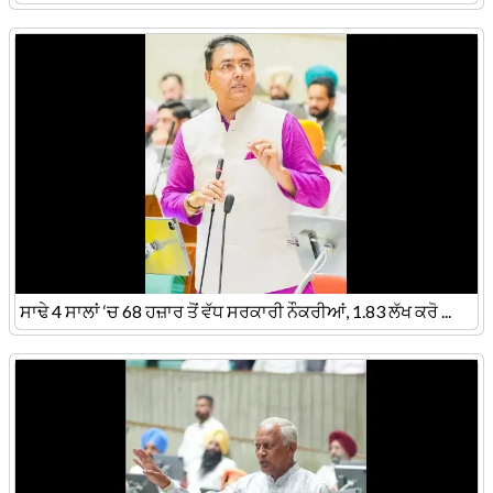
ਸਾਢੇ 4 ਸਾਲਾਂ ‘ਚ 68 ਹਜ਼ਾਰ ਤੋਂ ਵੱਧ ਸਰਕਾਰੀ ਨੌਕਰੀਆਂ, 1.83 ਲੱਖ ਕਰੋ ...