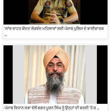
‘ਸਾਂਝ ਰਾਹਤ ਕੇਂਦਰ’ ਲੋੜਵੰਦ ਮਹਿਲਾਵਾਂ ਲਈ ਪੰਜਾਬ ਪੁਲਿਸ ਦੇ ਭਾਈਚਾਰਕ
...
ਪੰਜਾਬ ਵਿਧਾਨ ਸਭਾ ਵੱਲੋਂ ਭਗਤ ਪੂਰਨ ਸਿੰਘ ਨੂੰ ਉਨ੍ਹਾਂ ਦੀ ਬਰਸੀ ’ਤੇ ਸ਼ ...