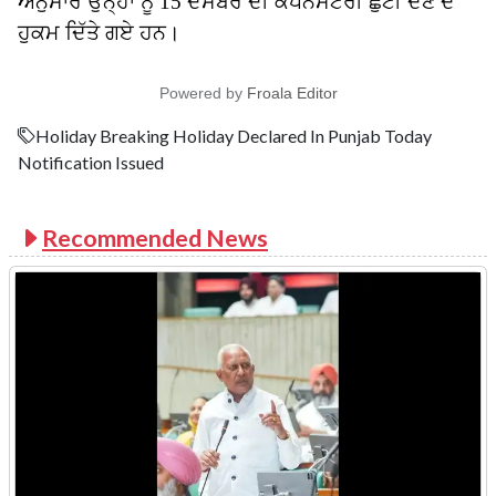
ਅਨੁਸਾਰ ਉਨ੍ਹਾਂ ਨੂੰ 15 ਦਸੰਬਰ ਦੀ ਕੰਪਨਸੇਟਰੀ ਛੁੱਟੀ ਦੇਣ ਦੇ
ਹੁਕਮ ਦਿੱਤੇ ਗਏ ਹਨ।
Powered by
Froala Editor
Holiday Breaking Holiday Declared In Punjab Today
Notification Issued
Recommended News