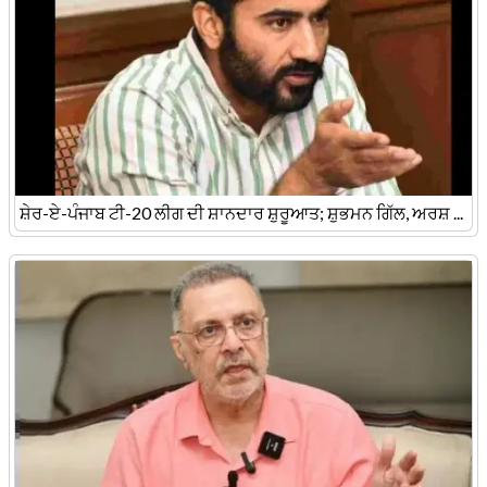
ਸ਼ੇਰ-ਏ-ਪੰਜਾਬ ਟੀ-20 ਲੀਗ ਦੀ ਸ਼ਾਨਦਾਰ ਸ਼ੁਰੂਆਤ; ਸ਼ੁਭਮਨ ਗਿੱਲ, ਅਰਸ਼ ...