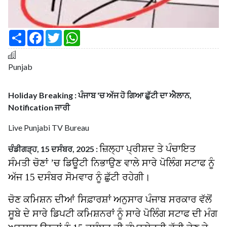
S
F
T
W
h
a
w
h
a
c
i
a
r
e
t
t
e
b
t
s
Punjab
o
e
A
o
r
p
k
p
Holiday Breaking : ਪੰਜਾਬ 'ਚ ਅੱਜ ਹੋ ਗਿਆ ਛੁੱਟੀ ਦਾ ਐਲਾਨ,
Notification ਜਾਰੀ
Live Punjabi TV Bureau
ਜ਼ਿਲ੍ਹਾ ਪ੍ਰੀਸ਼ਦ ਤੇ ਪੰਚਾਇਤ
ਚੰਡੀਗੜ੍ਹ, 15 ਦਸੰਬਰ, 2025 :
ਸੰਮਤੀ ਚੋਣਾਂ ’ਚ ਡਿਊਟੀ ਨਿਭਾਉਣ ਵਾਲੇ ਸਾਰੇ ਪੋਲਿੰਗ ਸਟਾਫ ਨੂੰ
ਅੱਜ 15 ਦਸੰਬਰ ਸੋਮਵਾਰ ਨੂੰ ਛੁੱਟੀ ਰਹੇਗੀ।
ਚੋਣ ਕਮਿਸ਼ਨ ਦੀਆਂ ਸਿਫ਼ਾਰਸ਼ਾਂ ਅਨੁਸਾਰ ਪੰਜਾਬ ਸਰਕਾਰ ਵੱਲੋਂ
ਸੂਬੇ ਦੇ ਸਾਰੇ ਡਿਪਟੀ ਕਮਿਸ਼ਨਰਾਂ ਨੂੰ ਸਾਰੇ ਪੋਲਿੰਗ ਸਟਾਫ ਦੀ ਮੰਗ