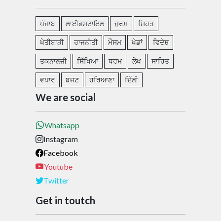
ਪੰਜਾਬ
ਲਾਈਫਸਟਾਇਲ
ਜੁਰਮ
ਸਿਹਤ
ਖੇਤੀਬਾੜੀ
ਰਾਜਨੀਤੀ
ਮੌਸਮ
ਖੇਡਾਂ
ਵਿਦੇਸ਼
ਤਕਨਾਲੋਜੀ
ਸਿੱਖਿਆ
ਧਰਮ
ਲੇਖ
ਸਾਹਿਤ
ਵਪਾਰ
ਬਜਟ
ਹਰਿਆਣਾ
ਦਿੱਲੀ
We are social
Whatsapp
Instagram
Facebook
Youtube
Twitter
Get in toutch