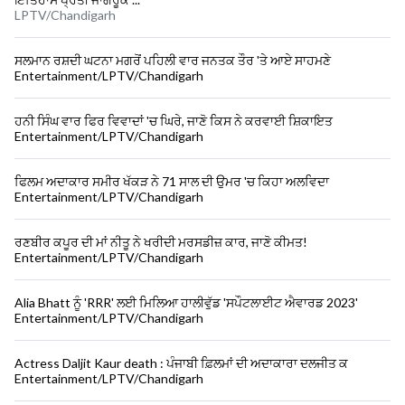
LPTV/Chandigarh
ਸਲਮਾਨ ਰਸ਼ਦੀ ਘਟਨਾ ਮਗਰੋਂ ਪਹਿਲੀ ਵਾਰ ਜਨਤਕ ਤੌਰ 'ਤੇ ਆਏ ਸਾਹਮਣੇ
Entertainment/LPTV/Chandigarh
ਹਨੀ ਸਿੰਘ ਵਾਰ ਫਿਰ ਵਿਵਾਦਾਂ 'ਚ ਘਿਰੇ, ਜਾਣੋ ਕਿਸ ਨੇ ਕਰਵਾਈ ਸ਼ਿਕਾਇਤ
Entertainment/LPTV/Chandigarh
ਫਿਲਮ ਅਦਾਕਾਰ ਸਮੀਰ ਖੱਕੜ ਨੇ 71 ਸਾਲ ਦੀ ਉਮਰ 'ਚ ਕਿਹਾ ਅਲਵਿਦਾ
Entertainment/LPTV/Chandigarh
ਰਣਬੀਰ ਕਪੂਰ ਦੀ ਮਾਂ ਨੀਤੂ ਨੇ ਖਰੀਦੀ ਮਰਸਡੀਜ਼ ਕਾਰ, ਜਾਣੋ ਕੀਮਤ!
Entertainment/LPTV/Chandigarh
Alia Bhatt ਨੂੰ 'RRR' ਲਈ ਮਿਲਿਆ ਹਾਲੀਵੁੱਡ 'ਸਪੌਟਲਾਈਟ ਐਵਾਰਡ 2023'
Entertainment/LPTV/Chandigarh
Actress Daljit Kaur death : ਪੰਜਾਬੀ ਫ਼ਿਲਮਾਂ ਦੀ ਅਦਾਕਾਰਾ ਦਲਜੀਤ ਕ
Entertainment/LPTV/Chandigarh