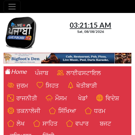
03:21:16 AM
Sat, 08/08/2026
Home
ਪੰਜਾਬ
ਲਾਈਫਸਟਾਇਲ
ਜੁਰਮ
ਸਿਹਤ
ਖੇਤੀਬਾੜੀ
ਰਾਜਨੀਤੀ
ਮੌਸਮ
ਖੇਡਾਂ
ਵਿਦੇਸ਼
ਤਕਨਾਲੋਜੀ
ਸਿੱਖਿਆ
ਧਰਮ
ਲੇਖ
ਸਾਹਿਤ
ਵਪਾਰ
ਬਜਟ