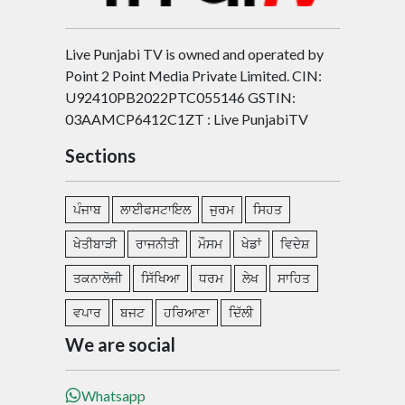
Live Punjabi TV is owned and operated by
Point 2 Point Media Private Limited. CIN:
U92410PB2022PTC055146 GSTIN:
03AAMCP6412C1ZT : Live PunjabiTV
Sections
ਪੰਜਾਬ
ਲਾਈਫਸਟਾਇਲ
ਜੁਰਮ
ਸਿਹਤ
ਖੇਤੀਬਾੜੀ
ਰਾਜਨੀਤੀ
ਮੌਸਮ
ਖੇਡਾਂ
ਵਿਦੇਸ਼
ਤਕਨਾਲੋਜੀ
ਸਿੱਖਿਆ
ਧਰਮ
ਲੇਖ
ਸਾਹਿਤ
ਵਪਾਰ
ਬਜਟ
ਹਰਿਆਣਾ
ਦਿੱਲੀ
We are social
Whatsapp