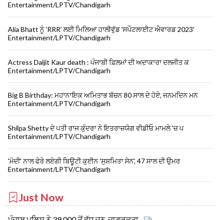
Entertainment/LPTV/Chandigarh
Alia Bhatt ਨੂੰ 'RRR' ਲਈ ਮਿਲਿਆ ਹਾਲੀਵੁੱਡ 'ਸਪੌਟਲਾਈਟ ਐਵਾਰਡ 2023'
Entertainment/LPTV/Chandigarh
Actress Daljit Kaur death : ਪੰਜਾਬੀ ਫ਼ਿਲਮਾਂ ਦੀ ਅਦਾਕਾਰਾ ਦਲਜੀਤ ਕ
Entertainment/LPTV/Chandigarh
Big B Birthday: ਮਹਾਨਾਇਕ ਅਮਿਤਾਭ ਬੱਚਨ 80 ਸਾਲ ਦੇ ਹੋਏ, ਜਨਮਦਿਨ ਮਨ
Entertainment/LPTV/Chandigarh
Shilpa Shetty ਦੇ ਪਤੀ ਰਾਜ ਕੁੰਦਰਾ ਨੇ ਇਤਰਾਜ਼ਯੋਗ ਵੀਡੀਓ ਮਾਮਲੇ 'ਚ ਪ
Entertainment/LPTV/Chandigarh
'ਮੋਦੀ' ਨਾਲ ਫੇਰੇ ਲਏਗੀ ਬਿਊਟੀ ਕੁਈਨ 'ਸੁਸ਼ਮਿਤਾ ਸੇਨ', 47 ਸਾਲ ਦੀ ਉਮਰ
Entertainment/LPTV/Chandigarh
Just Now
ਪੰਜਾਬ ਪੁਲਿਸ ਨੇ 39,000 ਤੋਂ ਵੱਧ ਜਨ-ਜਾਗਰੂਕਤਾ