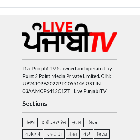
Live Punjabi TV is owned and operated by
Point 2 Point Media Private Limited. CIN:
U92410PB2022PTC055146 GSTIN:
03AAMCP6412C1ZT : Live PunjabiTV
Sections
ਪੰਜਾਬ
ਲਾਈਫਸਟਾਇਲ
ਜੁਰਮ
ਸਿਹਤ
ਖੇਤੀਬਾੜੀ
ਰਾਜਨੀਤੀ
ਮੌਸਮ
ਖੇਡਾਂ
ਵਿਦੇਸ਼