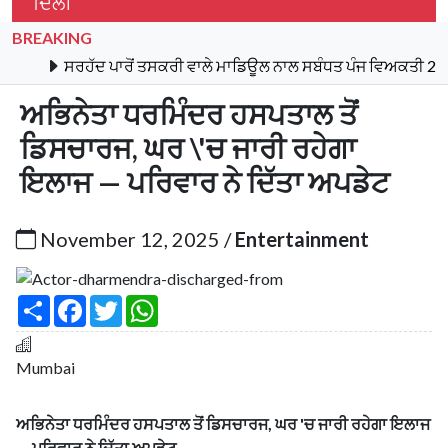
ਦਿੱਲੀ
BREAKING
ਸਰਹੱਦ ਪਾਰੋਂ ਤਸਕਰੀ ਵਾਲੇ ਮਾਡਿਊਲ ਨਾਲ ਸਬੰਧਤ ਪੰਜ ਵਿਅਕਤੀ 21 ਕਿਲ
ਅਭਿਨੇਤਾ ਧਰਮਿੰਦਰ ਹਸਪਤਾਲ ਤੋਂ
ਡਿਸਚਾਰਜ, ਘਰ \'ਚ ਜਾਰੀ ਰਹੇਗਾ
ਇਲਾਜ — ਪਰਿਵਾਰ ਨੇ ਦਿੱਤਾ ਅਪਡੇਟ
November 12, 2025 /
Entertainment
S
F
T
W
h
a
w
h
a
c
i
a
r
e
t
t
e
b
t
s
Mumbai
o
e
A
o
r
p
k
p
ਅਭਿਨੇਤਾ ਧਰਮਿੰਦਰ ਹਸਪਤਾਲ ਤੋਂ ਡਿਸਚਾਰਜ, ਘਰ 'ਚ ਜਾਰੀ ਰਹੇਗਾ ਇਲਾਜ
— ਪਰਿਵਾਰ ਨੇ ਦਿੱਤਾ ਅਪਡੇਟ