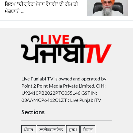
ਫਿਲਮ "ਦੀ ਗ੍ਰੇਟ ਪੰਜਾਬ ਰੌਬਰੀ" ਦੀ ਟੀਮ ਦੀ
ਮੇਜ਼ਬਾਨੀ ...
Live Punjabi TV is owned and operated by
Point 2 Point Media Private Limited. CIN:
U92410PB2022PTC055146 GSTIN:
03AAMCP6412C1ZT : Live PunjabiTV
Sections
ਪੰਜਾਬ
ਲਾਈਫਸਟਾਇਲ
ਜੁਰਮ
ਸਿਹਤ