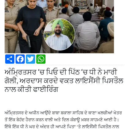
S
F
T
W
h
a
w
h
a
c
i
a
ਅੰਮ੍ਰਿਤਸਰ ‘ਚ ਪਿਓ ਦੀ ਪਿੱਠ ‘ਚ ਧੀ ਨੇ ਮਾਰੀ
r
e
t
t
e
b
t
s
ਗੋਲੀ, ਅਰਦਾਸ ਕਰਦੇ ਵਕਤ ਲਾਇਸੈਂਸੀ ਪਿਸਤੌਲ
o
e
A
o
r
p
ਨਾਲ ਕੀਤੀ ਫਾਈਰਿੰਗ
k
p
ਅੰਮ੍ਰਿਤਸਰ ਦੇ ਅਧੀਨ ਆਉਂਦੇ ਬਾਬਾ ਬਕਾਲਾ ਸਾਹਿਬ ਦੇ ਥਾਣਾ ਖਲਚੀਆਂ ਖੇਤਰ
ਤੋਂ ਇੱਕ ਬੇਹੱਦ ਹੈਰਾਨ ਕਰਨ ਵਾਲੀ ਅਤੇ ਦਿਲ ਕੰਬਾਊ ਖ਼ਬਰ ਸਾਹਮਣੇ ਆਈ ਹੈ।
ਇੱਥੇ ਇੱਕ ਧੀ ਨੇ ਘਰ ਦੇ ਅੰਦਰ ਹੀ ਆਪਣੇ ਪਿਤਾ ‘ਤੇ ਲਾਇਸੈਂਸੀ ਪਿਸਤੌਲ ਨਾਲ