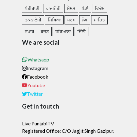
ਖੇਤੀਬਾੜੀ
ਰਾਜਨੀਤੀ
ਮੌਸਮ
ਖੇਡਾਂ
ਵਿਦੇਸ਼
ਤਕਨਾਲੋਜੀ
ਸਿੱਖਿਆ
ਧਰਮ
ਲੇਖ
ਸਾਹਿਤ
ਵਪਾਰ
ਬਜਟ
ਹਰਿਆਣਾ
ਦਿੱਲੀ
We are social
Whatsapp
Instagram
Facebook
Youtube
Twitter
Get in toutch
Live PunjabiTV
Registered Office: C/O Jagjit Singh Gazipur,