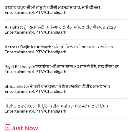
ਰਣਬੀਰ ਕਪੂਰ ਦੀ ਮਾਂ ਨੀਤੂ ਨੇ ਖਰੀਦੀ ਮਰਸਡੀਜ਼ ਕਾਰ, ਜਾਣੋ ਕੀਮਤ!
Entertainment/LPTV/Chandigarh
Alia Bhatt ਨੂੰ 'RRR' ਲਈ ਮਿਲਿਆ ਹਾਲੀਵੁੱਡ 'ਸਪੌਟਲਾਈਟ ਐਵਾਰਡ 2023'
Entertainment/LPTV/Chandigarh
Actress Daljit Kaur death : ਪੰਜਾਬੀ ਫ਼ਿਲਮਾਂ ਦੀ ਅਦਾਕਾਰਾ ਦਲਜੀਤ ਕ
Entertainment/LPTV/Chandigarh
Big B Birthday: ਮਹਾਨਾਇਕ ਅਮਿਤਾਭ ਬੱਚਨ 80 ਸਾਲ ਦੇ ਹੋਏ, ਜਨਮਦਿਨ ਮਨ
Entertainment/LPTV/Chandigarh
Shilpa Shetty ਦੇ ਪਤੀ ਰਾਜ ਕੁੰਦਰਾ ਨੇ ਇਤਰਾਜ਼ਯੋਗ ਵੀਡੀਓ ਮਾਮਲੇ 'ਚ ਪ
Entertainment/LPTV/Chandigarh
'ਮੋਦੀ' ਨਾਲ ਫੇਰੇ ਲਏਗੀ ਬਿਊਟੀ ਕੁਈਨ 'ਸੁਸ਼ਮਿਤਾ ਸੇਨ', 47 ਸਾਲ ਦੀ ਉਮਰ
Entertainment/LPTV/Chandigarh
Just Now