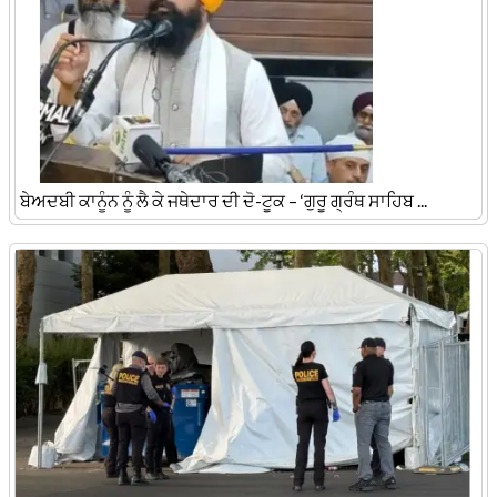
ਬੇਅਦਬੀ ਕਾਨੂੰਨ ਨੂੰ ਲੈ ਕੇ ਜਥੇਦਾਰ ਦੀ ਦੋ-ਟੂਕ – ‘ਗੁਰੂ ਗ੍ਰੰਥ ਸਾਹਿਬ ...